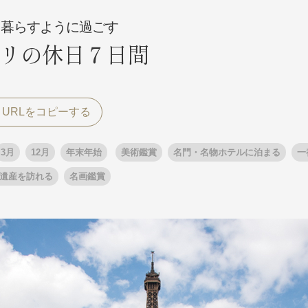
 暮らすように過ごす
リの休日７日間
探す
探す
ア
ア
3月
12月
年末年始
美術鑑賞
名門・名物ホテルに泊まる
一
遺産を訪れる
名画鑑賞
旅行
月
3月
1月
4月
8月
5月
9月
6月
10月
7月
11月
8月
12月
9月
お
12月
ゴールデンウィーク
お盆・夏休み
年末年始
煌
GRAND'EX
夢の休日 国内旅行
夢の休日 | 海外旅行
四季彩紀行