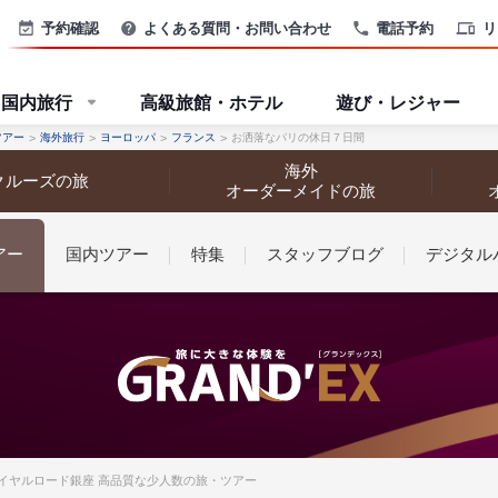
予約確認
よくある質問・お問い合わせ
電話予約
リ
国内旅行
高級旅館・ホテル
遊び・レジャー
ツアー
海外旅行
ヨーロッパ
フランス
お洒落なパリの休日７日間
海外
クルーズの旅
オーダーメイドの旅
アー
国内ツアー
特集
スタッフブログ
デジタル
なさまへ
Bロイヤルロード銀座 高品質な少人数の旅・ツアー