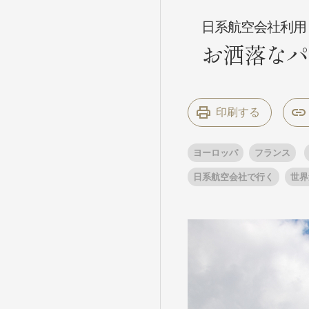
日系航空会社利用
お洒落なパ
条件から
条件から
キーワード
キーワード
印刷する
出発地とエリ
出発地とエリ
ヨーロッパ
フランス
日系航空会社で行く
世界
出発月
出発月
1月
冬の国内
2
11月
年末年始
ブランド
ブランド
“知究”紀行
夢の休日 