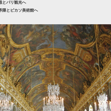
殿とパリ観光へ
界隈とピカソ美術館へ