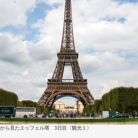
から探す
から探す
花火
ヨーロッパの田舎（村・町）
祭り
季節の風景
特別企画
名門・名物ホテルに泊ま
ラグジュアリーハ
グルメ
ななつ星in九州
リゾート
TWILIGHT EXPRESS 瑞風
一都市滞在
お祭り・イベント
会社で行く
の味覚を味わう
世界遺産を訪れる
アドベンチャーツーリズム・ウォーキング
1度は見てみたい遺跡
に出合う
芸術鑑賞（美術、音楽）・講師同行の旅
オーロラ
クルーズ
音楽鑑賞
名画鑑賞
葉
鉄道の旅
ハイキング・トレッキング
ド・講師同行の旅
1名様からの旅
ミエール（エールフランス航空）
から見たエッフェル塔 3日目〈観光１〉