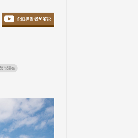
企画担当者が解説
都市滞在
盆・夏休み
10月