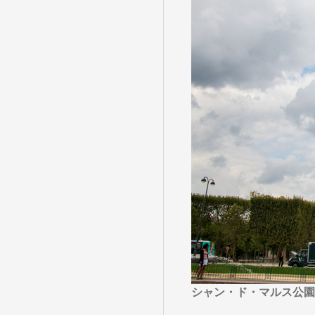
目的・テーマ
目的・テーマ
美術鑑賞
紅葉
特別企画
ガンツウ
日系航空
美食・旬
野生動物
島旅
お花・紅
専任ガイ
ラ・プル
シャン・ド・マルス公園