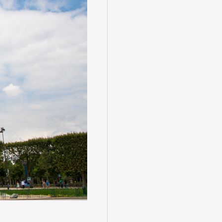
る
゙スでめぐる
絶景
観光列車