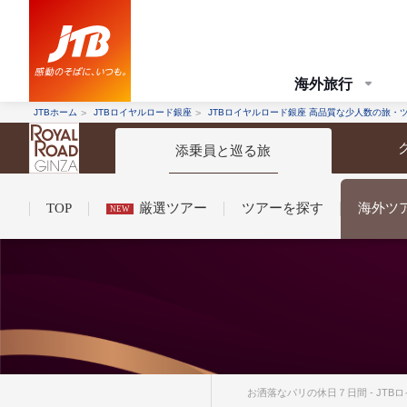
海外旅行
JTBホーム
JTBロイヤルロード銀座
JTBロイヤルロード銀座 高品質な少人数の旅・
添乗員と巡る旅
TOP
厳選ツアー
ツアーを探す
海外ツ
NEW
コンシェルジュ紹介
お申し込みの流れ
法人企業・自治体のみ
条件から探す
条件から探す
お洒落なパリの休日７日間 - JT