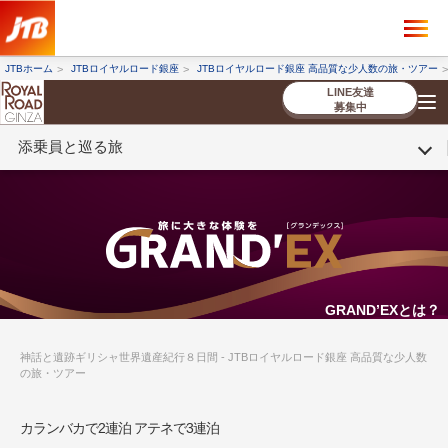
×
ツアーを探す
JTBホーム
JTBロイヤルロード銀座
JTBロイヤルロード銀座 高品質な少人数の旅・ツアー
海外ツアー
国内ツアー
LINE友達
募集中
添乗員と巡る旅
催行状況から探す
催行状況から探す
条件から探す
条件から探す
TOP
厳選ツアー
ツアーを探す
海外ツアー
NEW
国内ツアー
特集
スタッフブログ
デジタルパンフレット
お客様へのご案内
コンシェルジ
お申し込み
法人企業・自治体のみ
ュ紹介
の流れ
なさまへ
条件から探す
条件から探す
キーワード
キーワード
GRAND’EXとは？
神話と遺跡ギリシャ世界遺産紀行８日間 - JTBロイヤルロード銀座 高品質な少人数
の旅・ツアー
出発地とエリア
出発地とエリア
カランバカで2連泊 アテネで3連泊