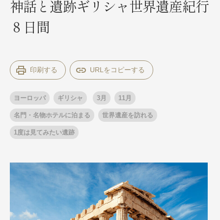
神話と遺跡ギリシャ世界遺産紀行
８日間
出発月
出発月
1月
冬の国内旅行
2月
3月
1月
4月
8月
5月
印刷する
6月
9月
7月
10月
8月
11月
9月
12月
10月
お盆・夏休み
11月
年末年始
12月
ヨーロッパ
ギリシャ
3月
11月
ゴールデンウィーク
ブランド
お盆・夏休み
年末年始
名門・名物ホテルに泊まる
世界遺産を訪れる
夢の休日 煌
夢の休日 国内旅行
1度は見てみたい遺跡
ブランド
四季彩紀行
“知究”紀行
GRAND'EX
目的・テーマから探す
夢の休日 | 海外旅行
紅葉
花火
祭り
目的・テーマから探す
季節の風景
特別企画
美術鑑賞
ラグジュアリーバスでめぐる
ヨーロッパの田舎（村・町）
ガンツウ
ななつ星in九州