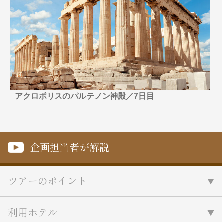
名門・名物ホテルに泊まる
TWILIGHT EXPRESS 瑞風
特別企画
美食・旬の味覚を味わう
グルメ
リゾート
一都市滞在
アドベンチャーツーリズム・ウォー
お祭り・イベント
キング
絶景
日系航空会社で行く
観光列車
島旅
世界遺産を訪れる
芸術鑑賞（美術、音楽）・講師同行
1度は見てみたい遺跡
の旅
アクロポリスのパルテノン神殿／7日目
野生動物に出合う
オーロラ
クルーズ
音楽鑑賞
名画鑑賞
お花・紅葉
鉄道の旅
ハイキング・トレッキング
企画担当者が解説
専任ガイド・講師同行の旅
1名様からの旅
ツアーのポイント
ラ・プルミエール（エールフランス
航空）
利用ホテル