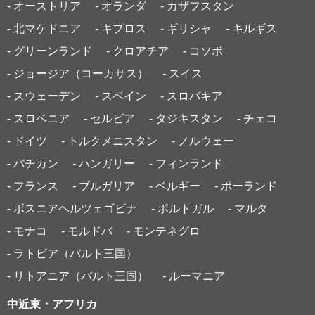
- オーストリア
- オランダ
- カザフスタン
- 北マケドニア
- キプロス
- ギリシャ
- キルギス
- グリーンランド
- クロアチア
- コソボ
- ジョージア（コーカサス）
- スイス
- スウェーデン
- スペイン
- スロバキア
- スロベニア
- セルビア
- タジキスタン
- チェコ
- ドイツ
- トルクメニスタン
- ノルウェー
- バチカン
- ハンガリー
- フィンランド
- フランス
- ブルガリア
- ベルギー
- ポーランド
- ボスニアヘルツェゴビナ
- ポルトガル
- マルタ
- モナコ
- モルドバ
- モンテネグロ
- ラトビア（バルト三国）
- リトアニア（バルト三国）
- ルーマニア
中近東・アフリカ