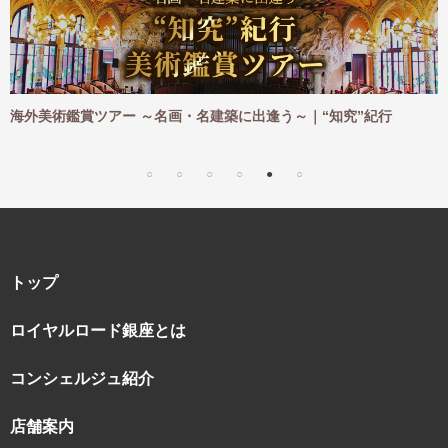
名画・名建築に出逢う～｜“知究”紀行
海外ハイキングツアー ～
｜“知究”紀行
トップ
ロイヤルロード銀座とは
コンシェルジュ紹介
店舗案内