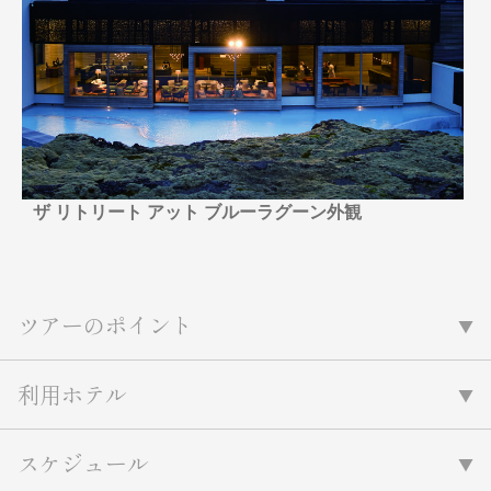
名門・名物ホテルに泊まる
TWILIGHT EXPRESS 瑞風
特別企画
美食・旬の味覚を味わう
グルメ
リゾート
一都市滞在
アドベンチャーツーリズム・ウォー
お祭り・イベント
キング
絶景
日系航空会社で行く
観光列車
島旅
世界遺産を訪れる
芸術鑑賞（美術、音楽）・講師同行
1度は見てみたい遺跡
の旅
ザ リトリート アット ブルーラグーン外観
野生動物に出合う
オーロラ
クルーズ
音楽鑑賞
名画鑑賞
お花・紅葉
鉄道の旅
ハイキング・トレッキング
ツアーのポイント
専任ガイド・講師同行の旅
1名様からの旅
利用ホテル
ラ・プルミエール（エールフランス
航空）
スケジュール