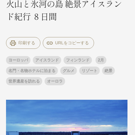
火山と氷河の島 絶景アイスラン
ド紀行 ８日間
出発月
出発月
1月
冬の国内旅行
2月
3月
1月
4月
8月
5月
印刷する
6月
9月
7月
10月
8月
11月
9月
12月
10月
お盆・夏休み
11月
年末年始
12月
ヨーロッパ
アイスランド
フィンランド
2月
ゴールデンウィーク
ブランド
お盆・夏休み
年末年始
名門・名物ホテルに泊まる
グルメ
リゾート
絶景
夢の休日 煌
夢の休日 国内旅行
世界遺産を訪れる
オーロラ
ブランド
四季彩紀行
“知究”紀行
GRAND'EX
目的・テーマから探す
夢の休日 | 海外旅行
紅葉
花火
祭り
目的・テーマから探す
季節の風景
特別企画
美術鑑賞
ラグジュアリーバスでめぐる
ヨーロッパの田舎（村・町）
ガンツウ
ななつ星in九州