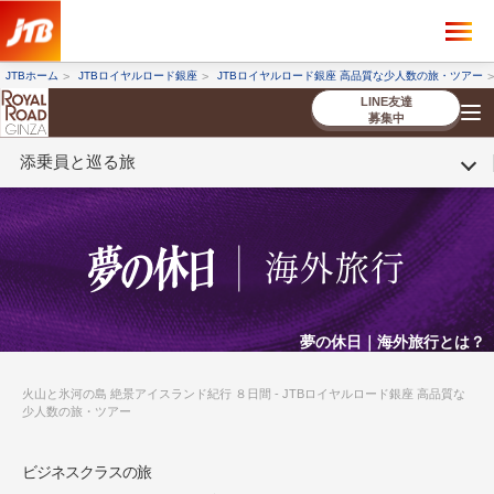
×
ツアーを探す
JTBホーム
JTBロイヤルロード銀座
JTBロイヤルロード銀座 高品質な少人数の旅・ツアー
海外ツアー
国内ツアー
LINE友達
募集中
添乗員と巡る旅
催行状況から探す
催行状況から探す
条件から探す
条件から探す
TOP
厳選ツアー
ツアーを探す
海外ツアー
NEW
国内ツアー
特集
スタッフブログ
デジタルパンフレット
お客様へのご案内
コンシェルジ
お申し込み
法人企業・自治体のみ
ュ紹介
の流れ
なさまへ
条件から探す
条件から探す
キーワード
キーワード
夢の休日｜海外旅行とは？
火山と氷河の島 絶景アイスランド紀行 ８日間 - JTBロイヤルロード銀座 高品質な
少人数の旅・ツアー
出発地とエリア
出発地とエリア
ビジネスクラスの旅