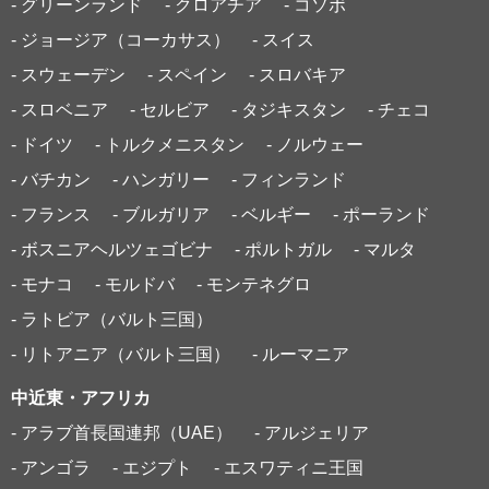
- グリーンランド
- クロアチア
- コソボ
- ジョージア（コーカサス）
- スイス
- スウェーデン
- スペイン
- スロバキア
- スロベニア
- セルビア
- タジキスタン
- チェコ
- ドイツ
- トルクメニスタン
- ノルウェー
- バチカン
- ハンガリー
- フィンランド
- フランス
- ブルガリア
- ベルギー
- ポーランド
- ボスニアヘルツェゴビナ
- ポルトガル
- マルタ
- モナコ
- モルドバ
- モンテネグロ
- ラトビア（バルト三国）
- リトアニア（バルト三国）
- ルーマニア
中近東・アフリカ
- アラブ首長国連邦（UAE）
- アルジェリア
- アンゴラ
- エジプト
- エスワティニ王国