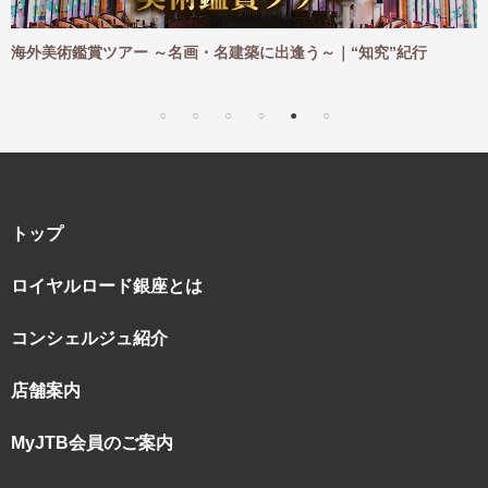
ご
海外美術鑑賞ツアー ～名画・名建築に出逢う～｜“知究”紀行
海
｜
トップ
ロイヤルロード銀座とは
コンシェルジュ紹介
店舗案内
MyJTB会員のご案内