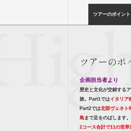
目的・テーマ
目的・テーマ
ツアーのポイント
美術鑑賞
紅葉
特別企画
ガンツウ
日系航空
美食・旬
野生動物
島旅
お花・紅
ツアーのポ
専任ガイ
ラ・プル
企画担当者より
歴史と文化が交錯するア
旅。Part1では
イタリア
Part2では
北部ヴェネト
島
まで足をのばします。
2コース合計で11の世