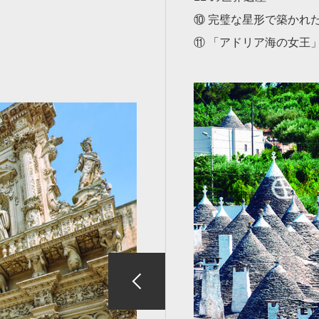
⑩ 完璧な星形で築かれ
⑪ 「アドリア海の女王