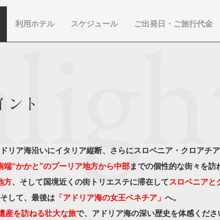
から探す
から探す
利用ホテル
スケジュール
ご出発日・ご旅行代金
花火
ヨーロッパの田舎（村・町）
祭り
季節の風景
特別企画
名門・名物ホテルに泊ま
ラグジュアリーハ
グルメ
ななつ星in九州
リゾート
TWILIGHT EXPRESS 瑞風
一都市滞在
お祭り・イベント
会社で行く
の味覚を味わう
世界遺産を訪れる
アドベンチャーツーリズム・ウォーキング
1度は見てみたい遺跡
に出合う
芸術鑑賞（美術、音楽）・講師同行の旅
オーロラ
クルーズ
音楽鑑賞
名画鑑賞
葉
鉄道の旅
ハイキング・トレッキング
イント
ド・講師同行の旅
1名様からの旅
ミエール（エールフランス航空）
ドリア海沿いにイタリア縦断、さらにスロベニア・クロアチア
南端“かかと”のプーリア地方から中部
までの個性的な街々を訪
地方
、そして国境近くの街トリエステに滞在して
スロベニアと
そして、最後は
「アドリア海の女王ベネチア」
へ。
界遺産を訪ねる壮大な旅
で、アドリア海の深い歴史を体感くださ