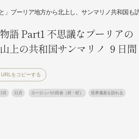
と」プーリア地方から北上し、サンマリノ共和国も
探す
探す
語 Part1 不思議なプーリアの
山上の共和国サンマリノ ９日間
ア
ア
3月
11月
ヨーロッパの田舎（村・町）
世界遺産を訪れる
旅行
月
3月
1月
4月
8月
5月
9月
6月
10月
7月
11月
8月
12月
9月
お
12月
ゴールデンウィーク
お盆・夏休み
年末年始
煌
GRAND'EX
夢の休日 国内旅行
夢の休日 | 海外旅行
四季彩紀行