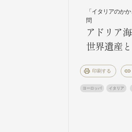
「イタリアのかか
問
条件から
条件から
アドリア海物
キーワード
キーワード
世界遺産と
出発地とエリ
出発地とエリ
印刷する
出発月
出発月
ヨーロッパ
イタリア
1月
冬の国内
2
11月
年末年始
ブランド
ブランド
“知究”紀行
夢の休日 