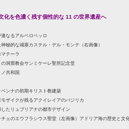
化を色濃く残す個性的な 11 の世界遺産へ
が連なるアルベロベッロ
た神秘的な城塞カステル・デル・モンテ（右画像）
ぶマテーラ
りの洞窟教会サンミケーレ聖所記念堂
リノ共和国
ラベンナの初期キリスト教建築
床モザイクが残るアクイレイアのバジリカ
和したリュブリアナの都市デザイン
レチェのエウフラシウス聖堂（左画像）アドリア海の歴史と文