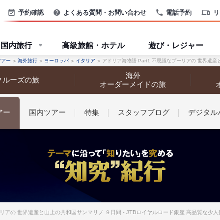
予約確認
よくある質問・お問い合わせ
電話予約
リ
国内旅行
高級旅館・ホテル
遊び・レジャー
ツアー
海外旅行
ヨーロッパ
イタリア
アドリア海物語 Part1 不思議なプーリアの 世界遺
海外
クルーズの旅
オーダーメイドの旅
アー
国内ツアー
特集
スタッフブログ
デジタル
なさまへ
プーリアの 世界遺産と山上の共和国サンマリノ ９日間 - JTBロイヤルロード銀座 高品質な少