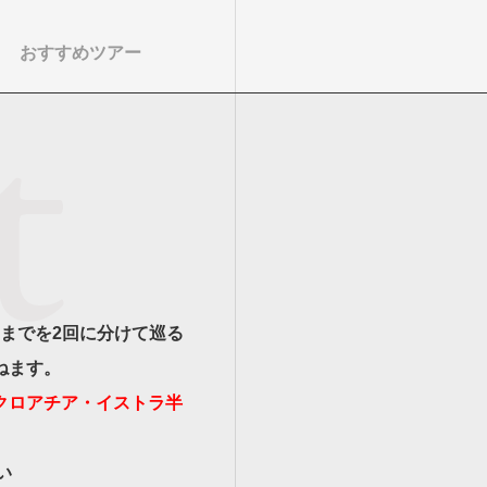
おすすめツアー
る
゙スでめぐる
絶景
観光列車
までを2回に分けて巡る
ねます。
クロアチア・イストラ半
い