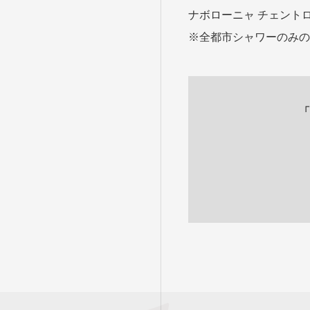
ナボローニャ チェント
※全都市シャワーのみの
「