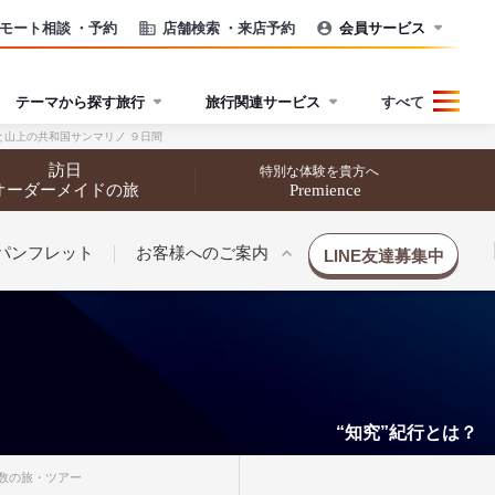
モート相談
・予約
店舗検索
・来店予約
会員サービス
テーマから探す旅行
旅行関連サービス
すべて
産と山上の共和国サンマリノ ９日間
訪日
特別な体験を貴方へ
オーダーメイドの旅
Premience
パンフレット
お客様へのご案内
LINE友達募集中
“知究”紀行とは？
催行状況から探す
催行状況から探す
人数の旅・ツアー