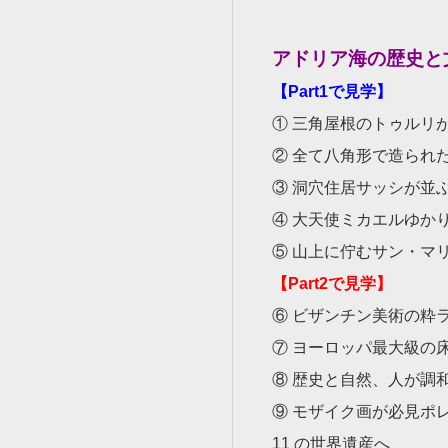
アドリア海の歴史と文
【Part1で見学】
① 三角屋根のトゥルリ
② 全て八角形で造られ
③ 洞穴住居サッシが並
④ 大天使ミカエルゆか
⑤ 山上に佇むサン・マ
【Part2で見学】
⑥ ビザンチン美術の粋
⑦ ヨーロッパ最大級の
⑧ 歴史と自然、人が調
⑨ モザイク画が必見ポ
11 の世界遺産へ