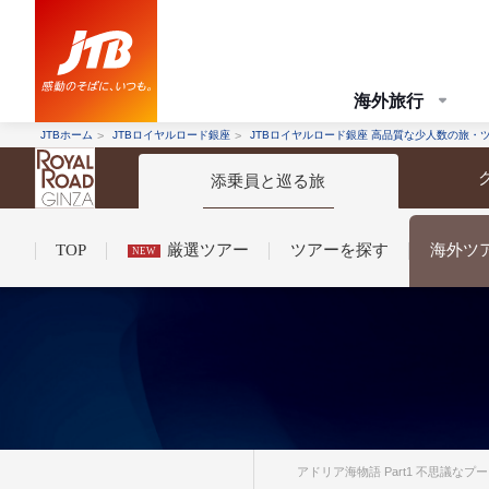
海外旅行
JTBホーム
JTBロイヤルロード銀座
JTBロイヤルロード銀座 高品質な少人数の旅・
添乗員と巡る旅
TOP
厳選ツアー
ツアーを探す
海外ツ
NEW
コンシェルジュ紹介
お申し込みの流れ
法人企業・自治体のみ
条件から探す
条件から探す
アドリア海物語 Part1 不思議な