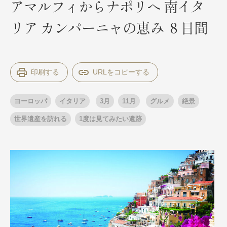
アマルフィからナポリへ 南イタ
リア カンパーニャの恵み ８日間
出発月
出発月
1月
冬の国内旅行
2月
3月
1月
4月
8月
5月
印刷する
6月
9月
7月
10月
8月
11月
9月
12月
10月
お盆・夏休み
11月
年末年始
12月
ヨーロッパ
イタリア
3月
11月
グルメ
絶景
ゴールデンウィーク
ブランド
お盆・夏休み
年末年始
世界遺産を訪れる
1度は見てみたい遺跡
夢の休日 煌
夢の休日 国内旅行
ブランド
四季彩紀行
“知究”紀行
GRAND'EX
目的・テーマから探す
夢の休日 | 海外旅行
紅葉
花火
祭り
目的・テーマから探す
季節の風景
特別企画
美術鑑賞
ラグジュアリーバスでめぐる
ヨーロッパの田舎（村・町）
ガンツウ
ななつ星in九州