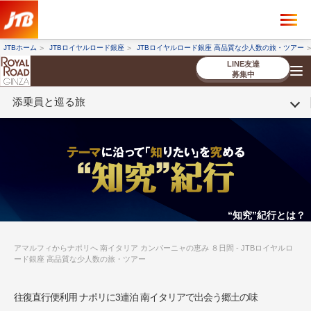
×
ツアーを探す
JTBホーム
JTBロイヤルロード銀座
JTBロイヤルロード銀座 高品質な少人数の旅・ツアー
海外ツアー
国内ツアー
LINE友達
募集中
添乗員と巡る旅
催行状況から探す
催行状況から探す
条件から探す
条件から探す
TOP
厳選ツアー
ツアーを探す
海外ツアー
NEW
国内ツアー
特集
スタッフブログ
デジタルパンフレット
お客様へのご案内
コンシェルジ
お申し込み
法人企業・自治体のみ
ュ紹介
の流れ
なさまへ
条件から探す
条件から探す
キーワード
キーワード
“知究”紀行とは？
アマルフィからナポリへ 南イタリア カンパーニャの恵み ８日間 - JTBロイヤルロ
ード銀座 高品質な少人数の旅・ツアー
出発地とエリア
出発地とエリア
往復直行便利用 ナポリに3連泊 南イタリアで出会う郷土の味