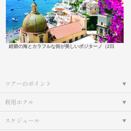
名門・名物ホテルに泊まる
TWILIGHT EXPRESS 瑞風
特別企画
美食・旬の味覚を味わう
グルメ
リゾート
一都市滞在
アドベンチャーツーリズム・ウォー
お祭り・イベント
キング
絶景
日系航空会社で行く
観光列車
島旅
世界遺産を訪れる
紺碧の海とカラフルな街が美しいポジターノ（2日
芸術鑑賞（美術、音楽）・講師同行
1度は見てみたい遺跡
目）
の旅
野生動物に出合う
オーロラ
クルーズ
音楽鑑賞
名画鑑賞
お花・紅葉
鉄道の旅
ツアーのポイント
ハイキング・トレッキング
専任ガイド・講師同行の旅
利用ホテル
1名様からの旅
ラ・プルミエール（エールフランス
航空）
スケジュール