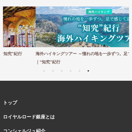
海外ハイキングツアー ～憧れの地を一歩ずつ。足で感じて巡る～
｜“知究”紀行
トップ
ロイヤルロード銀座とは
コンシェルジュ紹介