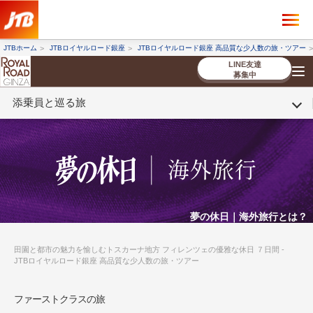
×
ツアーを探す
JTBホーム
JTBロイヤルロード銀座
JTBロイヤルロード銀座 高品質な少人数の旅・ツアー
海外ツアー
国内ツアー
LINE友達
募集中
添乗員と巡る旅
催行状況から探す
催行状況から探す
条件から探す
条件から探す
TOP
厳選ツアー
ツアーを探す
海外ツアー
NEW
国内ツアー
特集
スタッフブログ
デジタルパンフレット
お客様へのご案内
コンシェルジ
お申し込み
法人企業・自治体のみ
ュ紹介
の流れ
なさまへ
条件から探す
条件から探す
キーワード
キーワード
夢の休日｜海外旅行とは？
田園と都市の魅力を愉しむトスカーナ地方 フィレンツェの優雅な休日 ７日間 -
JTBロイヤルロード銀座 高品質な少人数の旅・ツアー
出発地とエリア
出発地とエリア
ファーストクラスの旅