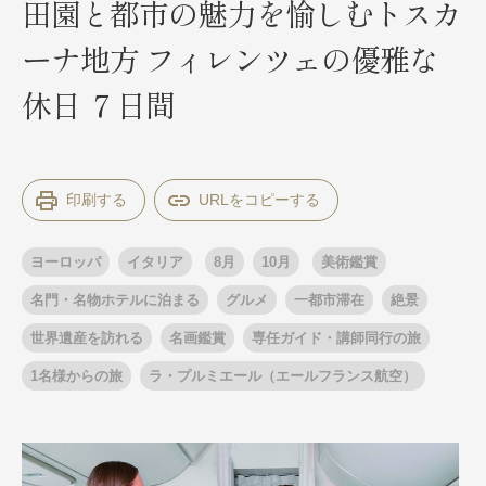
田園と都市の魅力を愉しむトスカ
ーナ地方 フィレンツェの優雅な
出発月
出発月
休日 ７日間
1月
冬の国内旅行
2月
3月
1月
4月
8月
5月
6月
9月
7月
10月
8月
11月
9月
12月
10月
お盆・夏休み
11月
年末年始
12月
印刷する
ゴールデンウィーク
ブランド
お盆・夏休み
年末年始
ヨーロッパ
イタリア
8月
10月
美術鑑賞
夢の休日 煌
夢の休日 国内旅行
ブランド
名門・名物ホテルに泊まる
グルメ
一都市滞在
絶景
四季彩紀行
“知究”紀行
GRAND'EX
世界遺産を訪れる
名画鑑賞
専任ガイド・講師同行の旅
目的・テーマから探す
夢の休日 | 海外旅行
1名様からの旅
ラ・プルミエール（エールフランス航空）
紅葉
花火
祭り
目的・テーマから探す
季節の風景
特別企画
美術鑑賞
ラグジュアリーバスでめぐる
ヨーロッパの田舎（村・町）
ガンツウ
ななつ星in九州