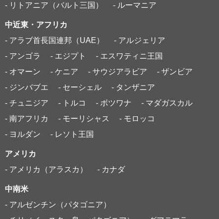
- リトアニア（バルト三国）
- ルーマニア
中近東・アフリカ
- アラブ首長国連邦（UAE）
- アルジェリア
- アンゴラ
- エジプト
- エスワティニ王国
- オマーン
- ケニア
- サウジアラビア
- ザンビア
- ジンバブエ
- セーシェル
- タンザニア
- チュニジア
- トルコ
- ボツワナ
- マダガスカル
- 南アフリカ
- モーリシャス
- モロッコ
- ヨルダン
- レソト王国
アメリカ
- アメリカ（アラスカ）
- カナダ
中南米
- アルゼンチン（パタゴニア）