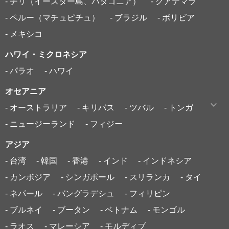
- チリ（イースター島、パタゴニア）
- グアテマラ
- ペルー（マチュピチュ）
- ブラジル
- ボリビア
- メキシコ
ハワイ・ミクロネシア
- パラオ
- ハワイ
オセアニア
- オーストラリア
- キリバス
- ツバル
- トンガ
- ニュージーランド
- フィジー
アジア
- 台湾
- 韓国
- 香港
- インド
- インドネシア
- カンボジア
- シンガポール
- スリランカ
- タイ
- ネパール
- バングラデシュ
- フィリピン
- ブルネイ
- ブータン
- ベトナム
- モンゴル
- ラオス
- マレーシア
- モルディブ