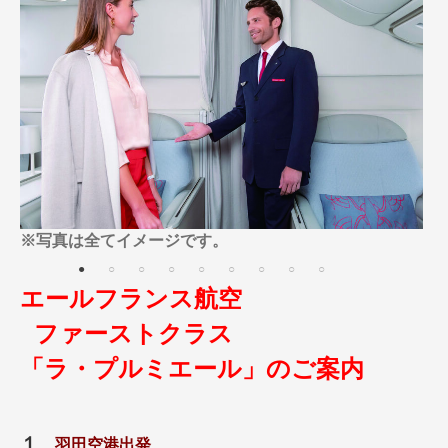
名門・名物ホテルに泊まる
TWILIGHT EXPRESS 瑞風
特別企画
美食・旬の味覚を味わう
グルメ
リゾート
一都市滞在
アドベンチャーツーリズム・ウォー
お祭り・イベント
キング
絶景
日系航空会社で行く
観光列車
島旅
世界遺産を訪れる
芸術鑑賞（美術、音楽）・講師同行
1度は見てみたい遺跡
の旅
野生動物に出合う
オーロラ
クルーズ
音楽鑑賞
名画鑑賞
※写真は全てイメージです。
お花・紅葉
鉄道の旅
ハイキング・トレッキング
エールフランス航空
専任ガイド・講師同行の旅
ファーストクラス
1名様からの旅
「ラ・プルミエール」のご案内
ラ・プルミエール（エールフランス
航空）
１
羽田空港出発