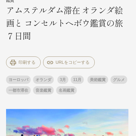
鑑賞
アムステルダム滞在 オランダ絵
画と コンセルトヘボウ鑑賞の旅
出発月
出発月
７日間
1月
冬の国内旅行
2月
3月
1月
4月
8月
5月
6月
9月
7月
10月
8月
11月
9月
12月
10月
お盆・夏休み
11月
年末年始
12月
ゴールデンウィーク
印刷する
ブランド
お盆・夏休み
年末年始
夢の休日 煌
夢の休日 国内旅行
ヨーロッパ
オランダ
3月
11月
美術鑑賞
グルメ
ブランド
四季彩紀行
一都市滞在
音楽鑑賞
名画鑑賞
“知究”紀行
GRAND'EX
目的・テーマから探す
夢の休日 | 海外旅行
紅葉
花火
祭り
目的・テーマから探す
季節の風景
特別企画
美術鑑賞
ラグジュアリーバスでめぐる
ヨーロッパの田舎（村・町）
ガンツウ
ななつ星in九州