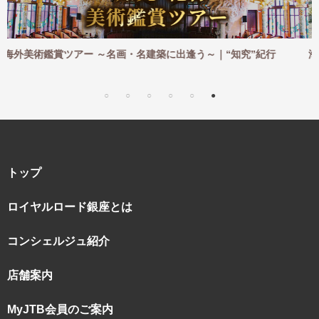
逢う～｜“知究”紀行
海外ハイキングツアー ～憧れの地を一歩
｜“知究”紀行
トップ
ロイヤルロード銀座とは
コンシェルジュ紹介
店舗案内
MyJTB会員のご案内