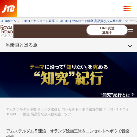
×
ツアーを探す
JTBホーム
JTBロイヤルロード銀座
JTBロイヤルロード銀座 高品質な少人数の旅・ツアー
海外ツアー
国内ツアー
LINE友達
募集中
添乗員と巡る旅
催行状況から探す
催行状況から探す
条件から探す
条件から探す
TOP
厳選ツアー
ツアーを探す
海外ツアー
NEW
国内ツアー
特集
スタッフブログ
デジタルパンフレット
お客様へのご案内
コンシェルジ
お申し込み
法人企業・自治体のみ
ュ紹介
の流れ
なさまへ
条件から探す
条件から探す
キーワード
キーワード
“知究”紀行とは？
アムステルダム滞在 オランダ絵画と コンセルトヘボウ鑑賞の旅 ７日間 - JTBロイ
ヤルロード銀座 高品質な少人数の旅・ツアー
出発地とエリア
出発地とエリア
アムステルダム 5 連泊 オランダ絵画三昧＆コンセルトヘボウで音楽