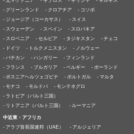
- 北マケドニア
- キプロス
- ギリシャ
- キルギス
- グリーンランド
- クロアチア
- コソボ
- ジョージア（コーカサス）
- スイス
- スウェーデン
- スペイン
- スロバキア
- スロベニア
- セルビア
- タジキスタン
- チェコ
- ドイツ
- トルクメニスタン
- ノルウェー
- バチカン
- ハンガリー
- フィンランド
- フランス
- ブルガリア
- ベルギー
- ポーランド
- ボスニアヘルツェゴビナ
- ポルトガル
- マルタ
- モナコ
- モルドバ
- モンテネグロ
- ラトビア（バルト三国）
- リトアニア（バルト三国）
- ルーマニア
中近東・アフリカ
- アラブ首長国連邦（UAE）
- アルジェリア