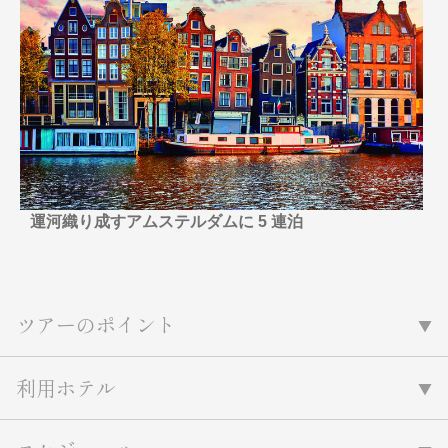
名門・名物ホテルに泊まる
TWILIGHT EXPRESS 瑞風
特別企画
美食・旬の味覚を味わう
グルメ
リゾート
一都市滞在
アドベンチャーツーリズム・ウォー
お祭り・イベント
キング
絶景
日系航空会社で行く
観光列車
島旅
世界遺産を訪れる
芸術鑑賞（美術、音楽）・講師同行
1度は見てみたい遺跡
の旅
野生動物に出合う
オーロラ
運河織り成すアムステルダムに 5 連泊
クルーズ
音楽鑑賞
名画鑑賞
お花・紅葉
鉄道の旅
ハイキング・トレッキング
専任ガイド・講師同行の旅
ツアーのポイント
1名様からの旅
ラ・プルミエール（エールフランス
利用ホテル
航空）