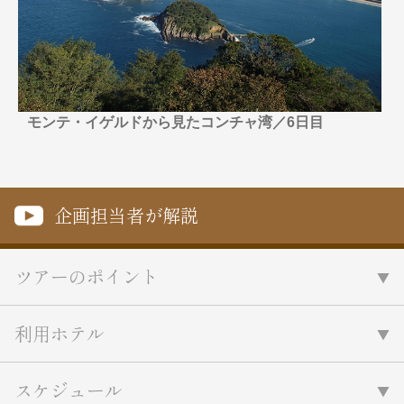
名門・名物ホテルに泊まる
TWILIGHT EXPRESS 瑞風
特別企画
美食・旬の味覚を味わう
グルメ
リゾート
一都市滞在
アドベンチャーツーリズム・ウォー
お祭り・イベント
キング
絶景
日系航空会社で行く
観光列車
島旅
モンテ・イゲルドから見たコンチャ湾／6日目
世界遺産を訪れる
芸術鑑賞（美術、音楽）・講師同行
1度は見てみたい遺跡
の旅
野生動物に出合う
オーロラ
クルーズ
音楽鑑賞
名画鑑賞
企画担当者が解説
お花・紅葉
鉄道の旅
ハイキング・トレッキング
ツアーのポイント
専任ガイド・講師同行の旅
1名様からの旅
利用ホテル
ラ・プルミエール（エールフランス
航空）
スケジュール