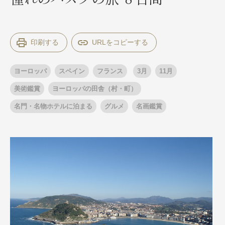
出発月
出発月
印刷する
1月
冬の国内旅行
2月
3月
1月
4月
8月
5月
ヨーロッパ
スペイン
フランス
3月
11月
6月
9月
7月
10月
8月
11月
9月
12月
10月
お盆・夏休み
11月
年末年始
12月
美術鑑賞
ヨーロッパの田舎（村・町）
ゴールデンウィーク
名門・名物ホテルに泊まる
グルメ
名画鑑賞
ブランド
お盆・夏休み
年末年始
夢の休日 煌
夢の休日 国内旅行
ブランド
四季彩紀行
“知究”紀行
GRAND'EX
目的・テーマから探す
夢の休日 | 海外旅行
紅葉
花火
祭り
目的・テーマから探す
季節の風景
特別企画
美術鑑賞
ラグジュアリーバスでめぐる
ヨーロッパの田舎（村・町）
ガンツウ
ななつ星in九州