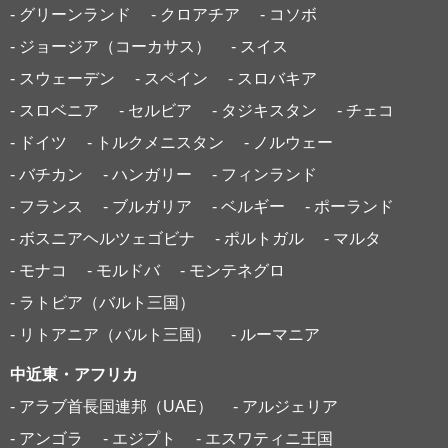
- グリーンランド
- クロアチア
- コソボ
- ジョージア（コーカサス）
- スイス
- スウェーデン
- スペイン
- スロバキア
- スロベニア
- セルビア
- タジキスタン
- チェコ
- ドイツ
- トルクメニスタン
- ノルウェー
- バチカン
- ハンガリー
- フィンランド
- フランス
- ブルガリア
- ベルギー
- ポーランド
- ボスニアヘルツェゴビナ
- ポルトガル
- マルタ
- モナコ
- モルドバ
- モンテネグロ
- ラトビア（バルト三国）
- リトアニア（バルト三国）
- ルーマニア
中近東・アフリカ
- アラブ首長国連邦（UAE）
- アルジェリア
- アンゴラ
- エジプト
- エスワティニ王国