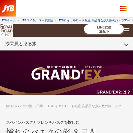
×
ツアーを探す
JTBホーム
JTBロイヤルロード銀座
JTBロイヤルロード銀座 高品質な少人数の旅・ツアー
海外ツアー
国内ツアー
LINE友達
募集中
添乗員と巡る旅
催行状況から探す
催行状況から探す
条件から探す
条件から探す
TOP
厳選ツアー
ツアーを探す
海外ツアー
NEW
国内ツアー
特集
スタッフブログ
デジタルパンフレット
お客様へのご案内
コンシェルジ
お申し込み
法人企業・自治体のみ
ュ紹介
の流れ
なさまへ
条件から探す
条件から探す
キーワード
キーワード
GRAND’EXとは？
憧れのバスクの旅 ８日間 - JTBロイヤルロード銀座 高品質な少人数の旅・ツアー
出発地とエリア
出発地とエリア
スペインバスクとフレンチバスクを愉しむ
憧れのバスクの旅 ８日間