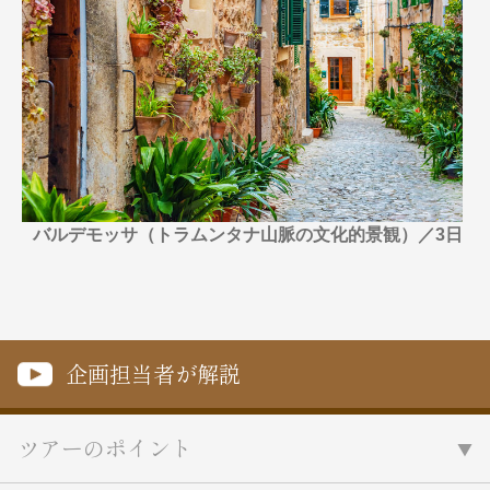
名門・名物ホテルに泊まる
TWILIGHT EXPRESS 瑞風
特別企画
美食・旬の味覚を味わう
グルメ
リゾート
一都市滞在
アドベンチャーツーリズム・ウォー
お祭り・イベント
キング
絶景
日系航空会社で行く
観光列車
島旅
世界遺産を訪れる
芸術鑑賞（美術、音楽）・講師同行
1度は見てみたい遺跡
の旅
野生動物に出合う
オーロラ
バルデモッサ（トラムンタナ山脈の文化的景観）／3日
クルーズ
音楽鑑賞
名画鑑賞
目
お花・紅葉
鉄道の旅
ハイキング・トレッキング
専任ガイド・講師同行の旅
企画担当者が解説
1名様からの旅
ラ・プルミエール（エールフランス
航空）
ツアーのポイント