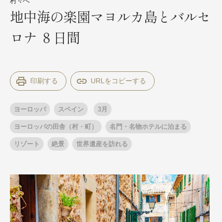
村々へ
地中海の楽園マヨルカ島とバルセ
ロナ ８日間
出発月
出発月
1月
冬の国内旅行
2月
3月
1月
4月
8月
5月
6月
9月
7月
10月
8月
11月
9月
12月
印刷する
10月
お盆・夏休み
11月
年末年始
12月
ゴールデンウィーク
ブランド
ヨーロッパ
スペイン
3月
お盆・夏休み
年末年始
夢の休日 煌
夢の休日 国内旅行
ヨーロッパの田舎（村・町）
名門・名物ホテルに泊まる
ブランド
四季彩紀行
リゾート
絶景
世界遺産を訪れる
“知究”紀行
GRAND'EX
目的・テーマから探す
夢の休日 | 海外旅行
紅葉
花火
祭り
目的・テーマから探す
季節の風景
特別企画
美術鑑賞
ラグジュアリーバスでめぐる
ヨーロッパの田舎（村・町）
ガンツウ
ななつ星in九州