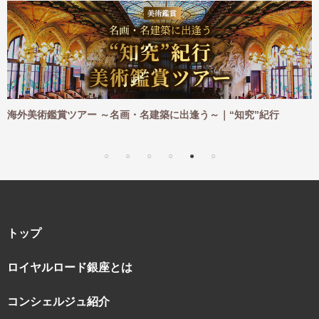
・名建築に出逢う～｜“知究”紀行
海外ハイキングツアー ～憧れ
｜“知究”紀行
トップ
ロイヤルロード銀座とは
コンシェルジュ紹介