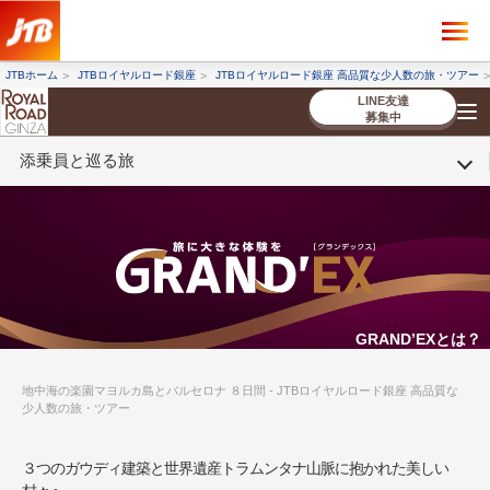
×
ツアーを探す
JTBホーム
JTBロイヤルロード銀座
JTBロイヤルロード銀座 高品質な少人数の旅・ツアー
海外ツアー
国内ツアー
LINE友達
募集中
添乗員と巡る旅
催行状況から探す
催行状況から探す
条件から探す
条件から探す
TOP
厳選ツアー
ツアーを探す
海外ツアー
NEW
国内ツアー
特集
スタッフブログ
デジタルパンフレット
お客様へのご案内
コンシェルジ
お申し込み
法人企業・自治体のみ
ュ紹介
の流れ
なさまへ
条件から探す
条件から探す
キーワード
キーワード
GRAND’EXとは？
地中海の楽園マヨルカ島とバルセロナ ８日間 - JTBロイヤルロード銀座 高品質な
少人数の旅・ツアー
出発地とエリア
出発地とエリア
３つのガウディ建築と世界遺産トラムンタナ山脈に抱かれた美しい