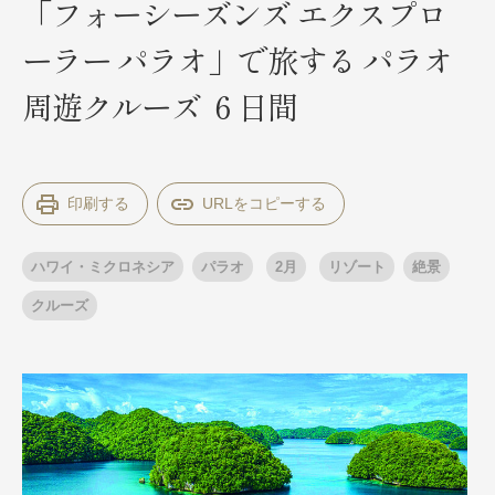
「フォーシーズンズ エクスプロ
ーラー パラオ」で旅する パラオ
出発月
出発月
周遊クルーズ ６日間
1月
冬の国内旅行
2月
3月
1月
4月
8月
5月
6月
9月
7月
10月
8月
11月
9月
12月
10月
お盆・夏休み
11月
年末年始
12月
印刷する
ゴールデンウィーク
ブランド
お盆・夏休み
年末年始
ハワイ・ミクロネシア
パラオ
2月
リゾート
絶景
夢の休日 煌
夢の休日 国内旅行
ブランド
クルーズ
四季彩紀行
“知究”紀行
GRAND'EX
目的・テーマから探す
夢の休日 | 海外旅行
紅葉
花火
祭り
目的・テーマから探す
季節の風景
特別企画
美術鑑賞
ラグジュアリーバスでめぐる
ヨーロッパの田舎（村・町）
ガンツウ
ななつ星in九州