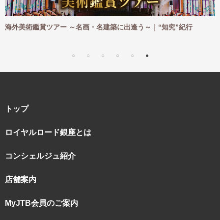
逢う～｜“知究”紀行
海外ハイキングツアー ～憧れの地を一歩
｜“知究”紀行
トップ
ロイヤルロード銀座とは
コンシェルジュ紹介
店舗案内
MyJTB会員のご案内