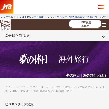
×
ツアーを探す
JTBホーム
JTBロイヤルロード銀座
JTBロイヤルロード銀座 高品質な少人数の旅・ツアー
海外ツアー
国内ツアー
LINE友達
募集中
添乗員と巡る旅
催行状況から探す
催行状況から探す
条件から探す
条件から探す
TOP
厳選ツアー
ツアーを探す
海外ツアー
NEW
国内ツアー
特集
スタッフブログ
デジタルパンフレット
お客様へのご案内
コンシェルジ
お申し込み
法人企業・自治体のみ
ュ紹介
の流れ
なさまへ
条件から探す
条件から探す
キーワード
キーワード
夢の休日｜海外旅行とは？
「フォーシーズンズ エクスプローラー パラオ」で旅する パラオ周遊クルーズ ６日
間 - JTBロイヤルロード銀座 高品質な少人数の旅・ツアー
出発地とエリア
出発地とエリア
ビジネスクラスの旅