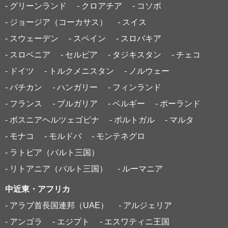
- グリーンランド
- クロアチア
- コソボ
- ジョージア（コーカサス）
- スイス
- スウェーデン
- スペイン
- スロバキア
- スロベニア
- セルビア
- タジキスタン
- チェコ
- ドイツ
- トルクメニスタン
- ノルウェー
- バチカン
- ハンガリー
- フィンランド
- フランス
- ブルガリア
- ベルギー
- ポーランド
- ボスニアヘルツェゴビナ
- ポルトガル
- マルタ
- モナコ
- モルドバ
- モンテネグロ
- ラトビア（バルト三国）
- リトアニア（バルト三国）
- ルーマニア
中近東・アフリカ
- アラブ首長国連邦（UAE）
- アルジェリア
- アンゴラ
- エジプト
- エスワティニ王国