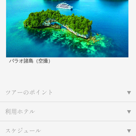
名門・名物ホテルに泊まる
TWILIGHT EXPRESS 瑞風
特別企画
美食・旬の味覚を味わう
グルメ
リゾート
一都市滞在
アドベンチャーツーリズム・ウォー
お祭り・イベント
キング
絶景
日系航空会社で行く
観光列車
島旅
世界遺産を訪れる
芸術鑑賞（美術、音楽）・講師同行
1度は見てみたい遺跡
の旅
野生動物に出合う
オーロラ
パラオ諸島（空撮）
クルーズ
音楽鑑賞
名画鑑賞
お花・紅葉
鉄道の旅
ハイキング・トレッキング
ツアーのポイント
専任ガイド・講師同行の旅
1名様からの旅
利用ホテル
ラ・プルミエール（エールフランス
航空）
スケジュール