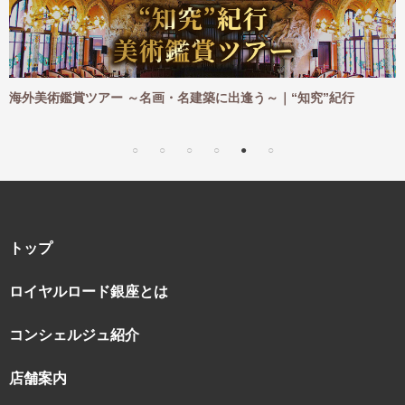
ご
海外美術鑑賞ツアー ～名画・名建築に出逢う～｜“知究”紀行
トップ
ロイヤルロード銀座とは
コンシェルジュ紹介
店舗案内