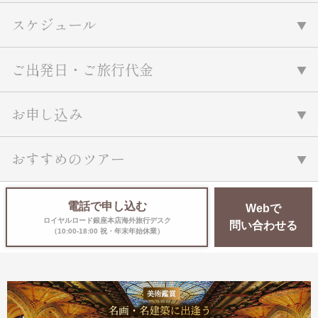
名門・名物ホテルに泊まる
TWILIGHT EXPRESS 瑞風
スケジュール
特別企画
美食・旬の味覚を味わう
グルメ
リゾート
一都市滞在
アドベンチャーツーリズム・ウォー
お祭り・イベント
ご出発日・ご旅行代金
キング
絶景
日系航空会社で行く
観光列車
島旅
世界遺産を訪れる
お申し込み
芸術鑑賞（美術、音楽）・講師同行
1度は見てみたい遺跡
の旅
野生動物に出合う
オーロラ
おすすめのツアー
クルーズ
音楽鑑賞
名画鑑賞
お花・紅葉
鉄道の旅
ハイキング・トレッキング
電話で申し込む
Webで
ロイヤルロード銀座本店海外旅行デスク
専任ガイド・講師同行の旅
問い合わせる
（10:00-18:00 祝・年末年始休業）
1名様からの旅
ラ・プルミエール（エールフランス
航空）