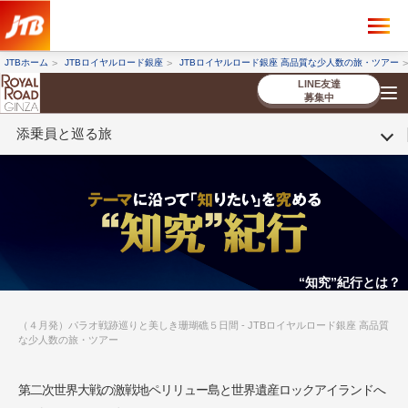
×
ツアーを探す
JTBホーム
JTBロイヤルロード銀座
JTBロイヤルロード銀座 高品質な少人数の旅・ツアー
海外ツアー
国内ツアー
LINE友達
募集中
添乗員と巡る旅
催行状況から探す
催行状況から探す
条件から探す
条件から探す
TOP
厳選ツアー
ツアーを探す
海外ツアー
NEW
国内ツアー
特集
スタッフブログ
デジタルパンフレット
お客様へのご案内
コンシェルジ
お申し込み
法人企業・自治体のみ
ュ紹介
の流れ
なさまへ
条件から探す
条件から探す
キーワード
キーワード
“知究”紀行とは？
（４月発）パラオ戦跡巡りと美しき珊瑚礁５日間 - JTBロイヤルロード銀座 高品質
な少人数の旅・ツアー
出発地とエリア
出発地とエリア
第二次世界大戦の激戦地ペリリュー島と世界遺産ロックアイランドへ