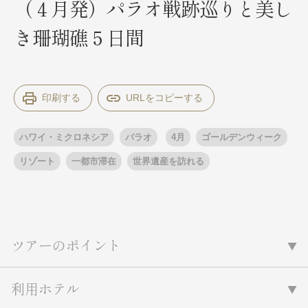
（４月発）パラオ戦跡巡りと美し
き珊瑚礁５日間
出発月
出発月
1月
冬の国内旅行
2月
3月
1月
4月
8月
5月
印刷する
6月
9月
7月
10月
8月
11月
9月
12月
10月
お盆・夏休み
11月
年末年始
12月
ハワイ・ミクロネシア
パラオ
4月
ゴールデンウィーク
ゴールデンウィーク
ブランド
お盆・夏休み
年末年始
リゾート
一都市滞在
世界遺産を訪れる
夢の休日 煌
夢の休日 国内旅行
ブランド
四季彩紀行
“知究”紀行
GRAND'EX
目的・テーマから探す
夢の休日 | 海外旅行
ツアーのポイント
紅葉
花火
祭り
目的・テーマから探す
季節の風景
特別企画
利用ホテル
美術鑑賞
ラグジュアリーバスでめぐる
ヨーロッパの田舎（村・町）
ガンツウ
ななつ星in九州