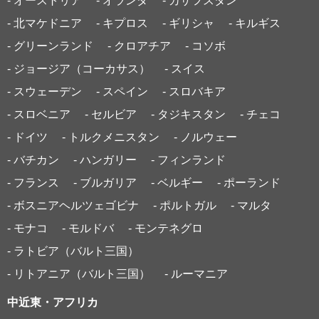
- オーストリア
- オランダ
- カザフスタン
- 北マケドニア
- キプロス
- ギリシャ
- キルギス
- グリーンランド
- クロアチア
- コソボ
- ジョージア（コーカサス）
- スイス
- スウェーデン
- スペイン
- スロバキア
- スロベニア
- セルビア
- タジキスタン
- チェコ
- ドイツ
- トルクメニスタン
- ノルウェー
- バチカン
- ハンガリー
- フィンランド
- フランス
- ブルガリア
- ベルギー
- ポーランド
- ボスニアヘルツェゴビナ
- ポルトガル
- マルタ
- モナコ
- モルドバ
- モンテネグロ
- ラトビア（バルト三国）
- リトアニア（バルト三国）
- ルーマニア
中近東・アフリカ