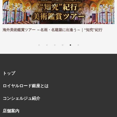
名建築に出逢う～｜“知究”紀行
海外ハイキングツアー ～憧れの
｜“知究”紀行
トップ
ロイヤルロード銀座とは
コンシェルジュ紹介
店舗案内