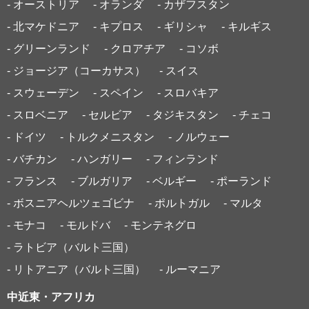
- オーストリア
- オランダ
- カザフスタン
- 北マケドニア
- キプロス
- ギリシャ
- キルギス
- グリーンランド
- クロアチア
- コソボ
- ジョージア（コーカサス）
- スイス
- スウェーデン
- スペイン
- スロバキア
- スロベニア
- セルビア
- タジキスタン
- チェコ
- ドイツ
- トルクメニスタン
- ノルウェー
- バチカン
- ハンガリー
- フィンランド
- フランス
- ブルガリア
- ベルギー
- ポーランド
- ボスニアヘルツェゴビナ
- ポルトガル
- マルタ
- モナコ
- モルドバ
- モンテネグロ
- ラトビア（バルト三国）
- リトアニア（バルト三国）
- ルーマニア
中近東・アフリカ