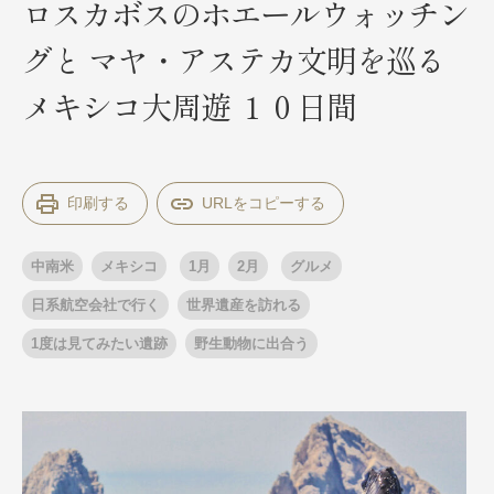
ロスカボスのホエールウォッチン
グと マヤ・アステカ文明を巡る
出発月
出発月
メキシコ大周遊 １０日間
1月
冬の国内旅行
2月
3月
1月
4月
8月
5月
6月
9月
7月
10月
8月
11月
9月
12月
10月
お盆・夏休み
11月
年末年始
12月
印刷する
ゴールデンウィーク
ブランド
お盆・夏休み
年末年始
中南米
メキシコ
1月
2月
グルメ
夢の休日 煌
夢の休日 国内旅行
ブランド
日系航空会社で行く
世界遺産を訪れる
四季彩紀行
“知究”紀行
GRAND'EX
1度は見てみたい遺跡
野生動物に出合う
目的・テーマから探す
夢の休日 | 海外旅行
紅葉
花火
祭り
目的・テーマから探す
季節の風景
特別企画
美術鑑賞
ラグジュアリーバスでめぐる
ヨーロッパの田舎（村・町）
ガンツウ
ななつ星in九州