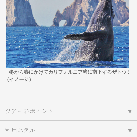
名門・名物ホテルに泊まる
TWILIGHT EXPRESS 瑞風
特別企画
美食・旬の味覚を味わう
グルメ
リゾート
一都市滞在
アドベンチャーツーリズム・ウォー
お祭り・イベント
キング
絶景
日系航空会社で行く
観光列車
島旅
世界遺産を訪れる
芸術鑑賞（美術、音楽）・講師同行
1度は見てみたい遺跡
の旅
野生動物に出合う
オーロラ
クルーズ
音楽鑑賞
名画鑑賞
冬から春にかけてカリフォルニア湾に南下するザトウクジ
お花・紅葉
鉄道の旅
ラ（イメージ）
ハイキング・トレッキング
専任ガイド・講師同行の旅
1名様からの旅
ツアーのポイント
ラ・プルミエール（エールフランス
航空）
利用ホテル