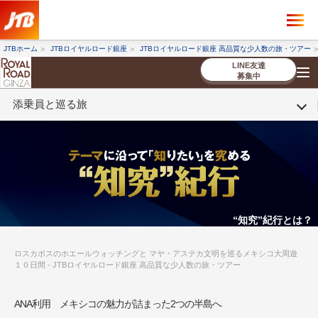
×
ツアーを探す
JTBホーム
JTBロイヤルロード銀座
JTBロイヤルロード銀座 高品質な少人数の旅・ツアー
海外ツアー
国内ツアー
LINE友達
募集中
添乗員と巡る旅
催行状況から探す
催行状況から探す
条件から探す
条件から探す
TOP
厳選ツアー
ツアーを探す
海外ツアー
NEW
国内ツアー
特集
スタッフブログ
デジタルパンフレット
お客様へのご案内
コンシェルジ
お申し込み
法人企業・自治体のみ
ュ紹介
の流れ
なさまへ
条件から探す
条件から探す
キーワード
キーワード
“知究”紀行とは？
ロスカボスのホエールウォッチングと マヤ・アステカ文明を巡るメキシコ大周遊
１０日間 - JTBロイヤルロード銀座 高品質な少人数の旅・ツアー
出発地とエリア
出発地とエリア
ANA利用 メキシコの魅力が詰まった2つの半島へ