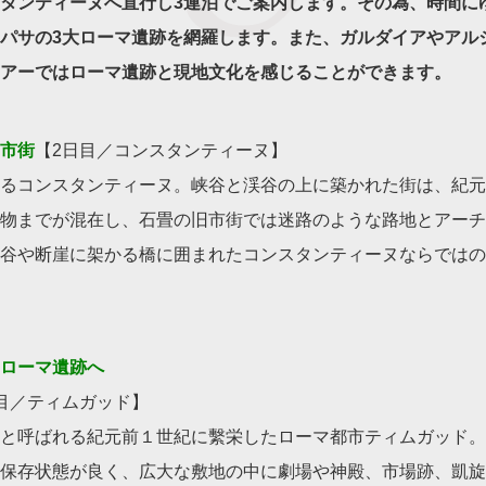
タンティーヌへ直行し3連泊でご案内します。その為、時間に
パサの3大ローマ遺跡を網羅します。また、ガルダイアやアル
アーではローマ遺跡と現地文化を感じることができます。
市街
【2日目／コンスタンティーヌ】
るコンスタンティーヌ。峡谷と渓谷の上に築かれた街は、紀元
物までが混在し、石畳の旧市街では迷路のような路地とアーチ
谷や断崖に架かる橋に囲まれたコンスタンティーヌならではの
ローマ遺跡へ
目／ティムガッド】
と呼ばれる紀元前１世紀に繫栄したローマ都市ティムガッド。1
保存状態が良く、広大な敷地の中に劇場や神殿、市場跡、凱旋