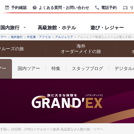
予約確認
よくある質問・お問い合わせ
電話予約
リ
国内旅行
高級旅館・ホテル
遊び・レジャー
ツアー
海外旅行
中近東・アフリカ
アルジェリア
アルジェリア敬虔なムスリムが暮らす国へ 
海外
クルーズの旅
オーダーメイドの旅
アー
国内ツアー
特集
スタッフブログ
デジタル
なさまへ
国へ 10日間 - JTBロイヤルロード銀座 高品質な少人数の旅・ツアー