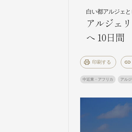
白い都アルジェと
アルジェリ
条件から
条件から
へ 10日間
キーワード
キーワード
印刷する
出発地とエリ
出発地とエリ
中近東・アフリカ
アルジ
出発月
出発月
1月
冬の国内
2
11月
年末年始
ブランド
ブランド
“知究”紀行
夢の休日 