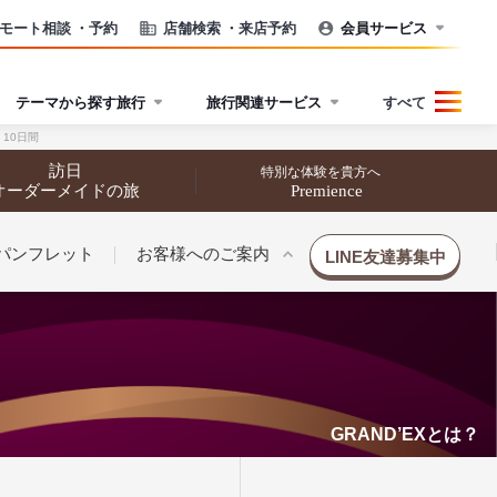
モート相談
・予約
店舗検索
・来店予約
会員サービス
テーマから探す旅行
旅行関連サービス
すべて
10日間
訪日
特別な体験を貴方へ
オーダーメイドの旅
Premience
パンフレット
お客様へのご案内
LINE友達募集中
GRAND’EXとは？
催行状況から探す
催行状況から探す