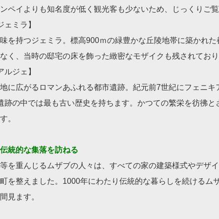
ンペイよりも知名度が低く観光客も少ないため、じっくりご覧
ジェミラ】
味を持つジェミラ。標高900ｍの緑豊かな丘陵地帯に築かれた
なく、当時の邸宅の床を飾った緻密なモザイクも残されており
アルジェ】
地に広がるロマンあふれる都市遺跡。紀元前7世紀にフェニキ
遺跡の中では最も古い歴史を持ちます。かつての繁栄を彷彿と
す。
伝統的な集落を訪ねる
等を重んじるムザブの人々は、すべての家の建築様式やデザイ
町を整えました。1000年にわたり伝統的な暮らしを続けるム
間見ます。