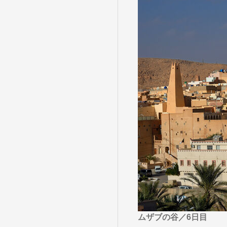
目的・テーマ
目的・テーマ
美術鑑賞
紅葉
特別企画
ガンツウ
日系航空
美食・旬
野生動物
島旅
お花・紅
専任ガイ
ラ・プル
ムザブの谷／6日目