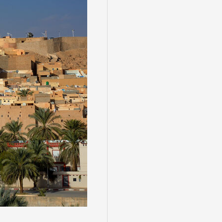
る
゙スでめぐる
絶景
観光列車