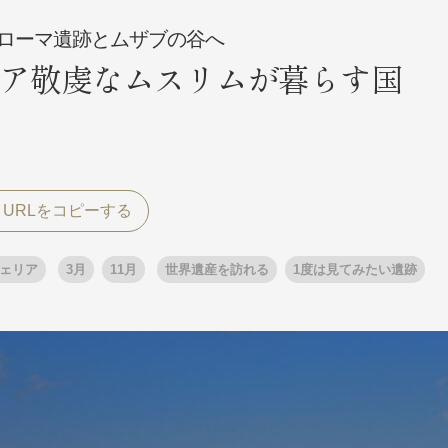
ローマ遺跡とムザブの谷へ
ア敬虔なムスリムが暮らす国
探す
探す
ア
ア
ェリア
3月
11月
世界遺産を訪れる
1度は見てみたい遺跡
旅行
月
3月
1月
4月
8月
5月
9月
6月
10月
7月
11月
8月
12月
9月
お
12月
ゴールデンウィーク
お盆・夏休み
年末年始
煌
GRAND'EX
夢の休日 国内旅行
夢の休日 | 海外旅行
四季彩紀行