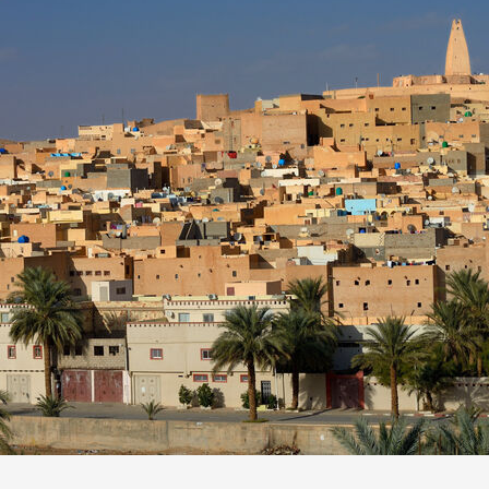
から探す
から探す
花火
ヨーロッパの田舎（村・町）
祭り
季節の風景
特別企画
名門・名物ホテルに泊ま
ラグジュアリーハ
グルメ
ななつ星in九州
リゾート
TWILIGHT EXPRESS 瑞風
一都市滞在
お祭り・イベント
会社で行く
の味覚を味わう
世界遺産を訪れる
アドベンチャーツーリズム・ウォーキング
1度は見てみたい遺跡
に出合う
芸術鑑賞（美術、音楽）・講師同行の旅
オーロラ
クルーズ
音楽鑑賞
名画鑑賞
葉
鉄道の旅
ハイキング・トレッキング
ド・講師同行の旅
1名様からの旅
ミエール（エールフランス航空）