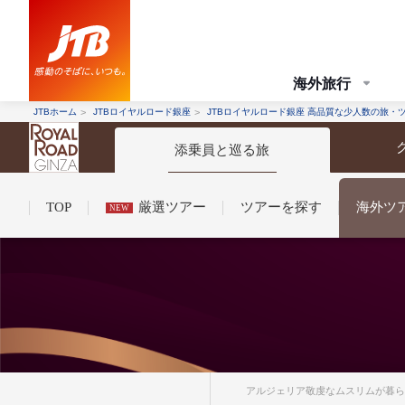
海外旅行
JTBホーム
JTBロイヤルロード銀座
JTBロイヤルロード銀座 高品質な少人数の旅・
添乗員と巡る旅
TOP
厳選ツアー
ツアーを探す
海外ツ
NEW
コンシェルジュ紹介
お申し込みの流れ
法人企業・自治体のみ
条件から探す
条件から探す
アルジェリア敬虔なムスリムが暮らす