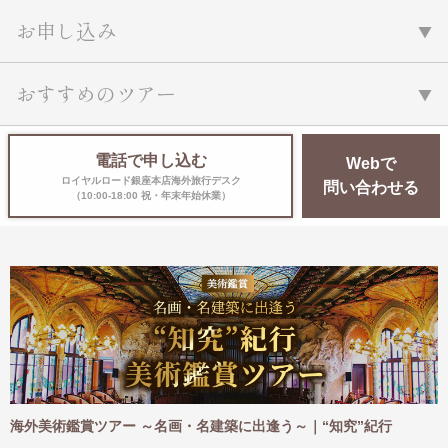
お申し込み
おすすめのツアー
電話で申し込む
Webで
ロイヤルロード銀座本店海外旅行デスク
問い合わせる
（10:00-18:00 祝・年末年始休業）
ツアー ～名画・名建築に出逢う～｜“知究”紀行
海外ハイキング