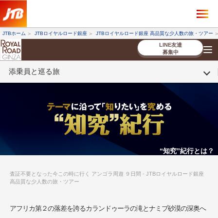
×
ツアーを探す
JTBホーム
JTBロイヤルロード銀座
JTBロイヤルロード銀座 高品質な少人数の旅・ツアー
海外ツアー
国内ツアー
LINE友達
募集中
添乗員と巡る旅
催行状況から探す
催行状況から探す
条件から探す
条件から探す
TOP
厳選ツアー
ツアーを探す
海外ツアー
NEW
国内ツアー
特集
スタッフブログ
デジタルパンフレット
お客様へのご案内
コンシェルジ
お申し込み
法人企業・自治体のみ
ュ紹介
の流れ
なさまへ
条件から探す
条件から探す
キーワード
キーワード
“知究”紀行とは？
査証不要となった今この時に行く アンゴラ周遊 ９日間 - JTBロイヤルロード銀座
高品質な少人数の旅・ツアー
出発地とエリア
出発地とエリア
アフリカ第２の落差を誇るカランドゥーラの滝とナミブ砂漠の深奥へ