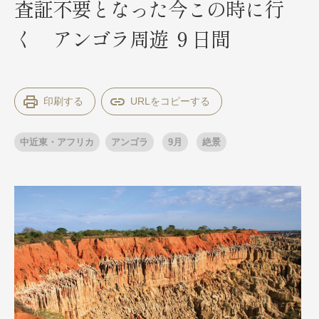
査証不要となった今この時に行
く アンゴラ周遊 ９日間
出発月
出発月
1月
冬の国内旅行
2月
3月
1月
4月
8月
5月
印刷する
6月
9月
7月
10月
8月
11月
9月
12月
10月
お盆・夏休み
11月
年末年始
12月
中近東・アフリカ
アンゴラ
9月
絶景
ゴールデンウィーク
ブランド
お盆・夏休み
年末年始
夢の休日 煌
夢の休日 国内旅行
ブランド
四季彩紀行
“知究”紀行
GRAND'EX
目的・テーマから探す
夢の休日 | 海外旅行
紅葉
花火
祭り
目的・テーマから探す
季節の風景
特別企画
美術鑑賞
ラグジュアリーバスでめぐる
ヨーロッパの田舎（村・町）
ガンツウ
ななつ星in九州