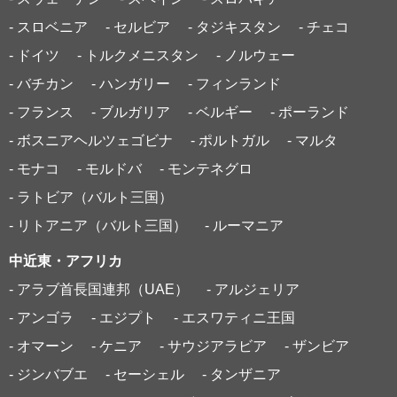
- スロベニア
- セルビア
- タジキスタン
- チェコ
- ドイツ
- トルクメニスタン
- ノルウェー
- バチカン
- ハンガリー
- フィンランド
- フランス
- ブルガリア
- ベルギー
- ポーランド
- ボスニアヘルツェゴビナ
- ポルトガル
- マルタ
- モナコ
- モルドバ
- モンテネグロ
- ラトビア（バルト三国）
- リトアニア（バルト三国）
- ルーマニア
中近東・アフリカ
- アラブ首長国連邦（UAE）
- アルジェリア
- アンゴラ
- エジプト
- エスワティニ王国
- オマーン
- ケニア
- サウジアラビア
- ザンビア
- ジンバブエ
- セーシェル
- タンザニア