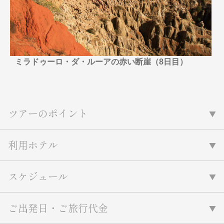
名門・名物ホテルに泊まる
TWILIGHT EXPRESS 瑞風
特別企画
美食・旬の味覚を味わう
グルメ
リゾート
一都市滞在
アドベンチャーツーリズム・ウォー
お祭り・イベント
キング
絶景
日系航空会社で行く
ミラドゥーロ・ダ・ルーアの赤い断崖（8日目）
観光列車
島旅
世界遺産を訪れる
芸術鑑賞（美術、音楽）・講師同行
1度は見てみたい遺跡
の旅
野生動物に出合う
オーロラ
ツアーのポイント
クルーズ
音楽鑑賞
名画鑑賞
お花・紅葉
鉄道の旅
利用ホテル
ハイキング・トレッキング
専任ガイド・講師同行の旅
1名様からの旅
スケジュール
ラ・プルミエール（エールフランス
航空）
ご出発日・ご旅行代金