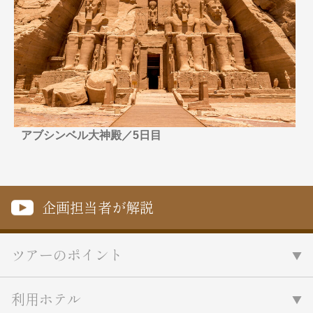
名門・名物ホテルに泊まる
TWILIGHT EXPRESS 瑞風
特別企画
美食・旬の味覚を味わう
グルメ
リゾート
一都市滞在
アドベンチャーツーリズム・ウォー
お祭り・イベント
キング
絶景
日系航空会社で行く
観光列車
島旅
世界遺産を訪れる
芸術鑑賞（美術、音楽）・講師同行
1度は見てみたい遺跡
の旅
アブシンベル大神殿／5日目
野生動物に出合う
オーロラ
クルーズ
音楽鑑賞
名画鑑賞
お花・紅葉
鉄道の旅
ハイキング・トレッキング
企画担当者が解説
専任ガイド・講師同行の旅
1名様からの旅
ツアーのポイント
ラ・プルミエール（エールフランス
航空）
利用ホテル