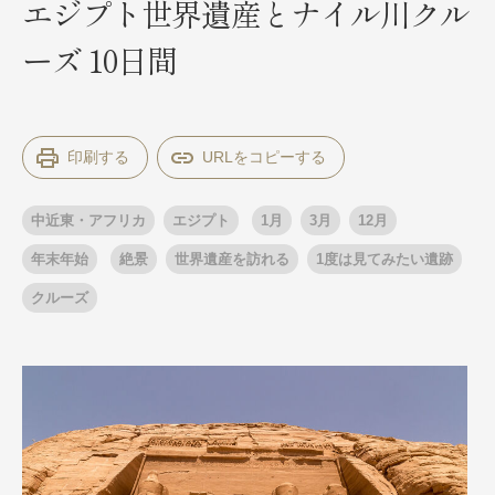
エジプト世界遺産とナイル川クル
ーズ 10日間
出発月
出発月
1月
冬の国内旅行
2月
3月
1月
4月
8月
5月
印刷する
6月
9月
7月
10月
8月
11月
9月
12月
10月
お盆・夏休み
11月
年末年始
12月
中近東・アフリカ
エジプト
1月
3月
12月
ゴールデンウィーク
ブランド
お盆・夏休み
年末年始
年末年始
絶景
世界遺産を訪れる
1度は見てみたい遺跡
夢の休日 煌
夢の休日 国内旅行
クルーズ
ブランド
四季彩紀行
“知究”紀行
GRAND'EX
目的・テーマから探す
夢の休日 | 海外旅行
紅葉
花火
祭り
目的・テーマから探す
季節の風景
特別企画
美術鑑賞
ラグジュアリーバスでめぐる
ヨーロッパの田舎（村・町）
ガンツウ
ななつ星in九州