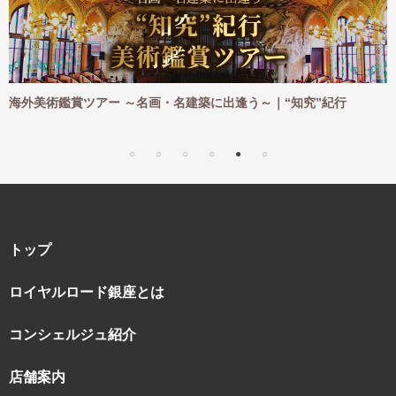
名建築に出逢う～｜“知究”紀行
海外ハイキングツアー ～憧れの
｜“知究”紀行
トップ
ロイヤルロード銀座とは
コンシェルジュ紹介
店舗案内