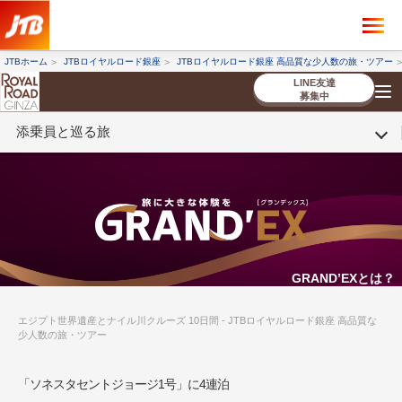
×
ツアーを探す
JTBホーム
JTBロイヤルロード銀座
JTBロイヤルロード銀座 高品質な少人数の旅・ツアー
海外ツアー
国内ツアー
LINE友達
募集中
添乗員と巡る旅
催行状況から探す
催行状況から探す
条件から探す
条件から探す
TOP
厳選ツアー
ツアーを探す
海外ツアー
NEW
国内ツアー
特集
スタッフブログ
デジタルパンフレット
お客様へのご案内
コンシェルジ
お申し込み
法人企業・自治体のみ
ュ紹介
の流れ
なさまへ
条件から探す
条件から探す
キーワード
キーワード
GRAND’EXとは？
エジプト世界遺産とナイル川クルーズ 10日間 - JTBロイヤルロード銀座 高品質な
少人数の旅・ツアー
出発地とエリア
出発地とエリア
「ソネスタセントジョージ1号」に4連泊