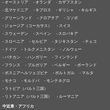
- オーストリア
- オランダ
- カザフスタン
- 北マケドニア
- キプロス
- ギリシャ
- キルギス
- グリーンランド
- クロアチア
- コソボ
- ジョージア（コーカサス）
- スイス
- スウェーデン
- スペイン
- スロバキア
- スロベニア
- セルビア
- タジキスタン
- チェコ
- ドイツ
- トルクメニスタン
- ノルウェー
- バチカン
- ハンガリー
- フィンランド
- フランス
- ブルガリア
- ベルギー
- ポーランド
- ボスニアヘルツェゴビナ
- ポルトガル
- マルタ
- モナコ
- モルドバ
- モンテネグロ
- ラトビア（バルト三国）
- リトアニア（バルト三国）
- ルーマニア
中近東・アフリカ