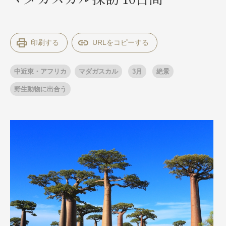
出発月
出発月
印刷する
1月
冬の国内旅行
2月
3月
1月
4月
8月
5月
中近東・アフリカ
マダガスカル
3月
絶景
6月
9月
7月
10月
8月
11月
9月
12月
10月
お盆・夏休み
11月
年末年始
12月
野生動物に出合う
ゴールデンウィーク
ブランド
お盆・夏休み
年末年始
夢の休日 煌
夢の休日 国内旅行
ブランド
四季彩紀行
“知究”紀行
GRAND'EX
目的・テーマから探す
夢の休日 | 海外旅行
紅葉
花火
祭り
目的・テーマから探す
季節の風景
特別企画
美術鑑賞
ラグジュアリーバスでめぐる
ヨーロッパの田舎（村・町）
ガンツウ
ななつ星in九州