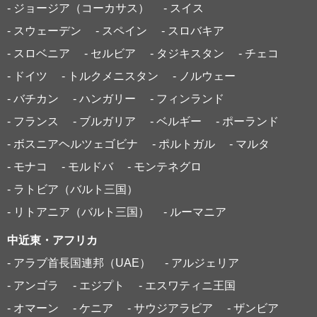
- ジョージア（コーカサス）
- スイス
- スウェーデン
- スペイン
- スロバキア
- スロベニア
- セルビア
- タジキスタン
- チェコ
- ドイツ
- トルクメニスタン
- ノルウェー
- バチカン
- ハンガリー
- フィンランド
- フランス
- ブルガリア
- ベルギー
- ポーランド
- ボスニアヘルツェゴビナ
- ポルトガル
- マルタ
- モナコ
- モルドバ
- モンテネグロ
- ラトビア（バルト三国）
- リトアニア（バルト三国）
- ルーマニア
中近東・アフリカ
- アラブ首長国連邦（UAE）
- アルジェリア
- アンゴラ
- エジプト
- エスワティニ王国
- オマーン
- ケニア
- サウジアラビア
- ザンビア