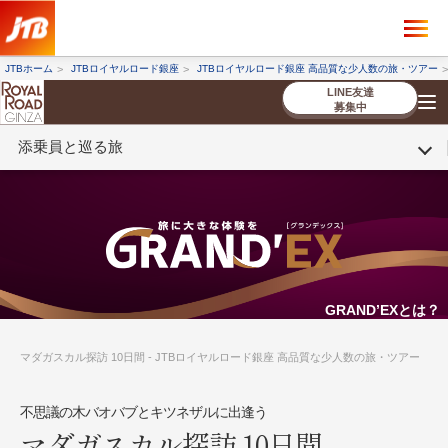
×
ツアーを探す
JTBホーム
JTBロイヤルロード銀座
JTBロイヤルロード銀座 高品質な少人数の旅・ツアー
海外ツアー
国内ツアー
LINE友達
募集中
添乗員と巡る旅
催行状況から探す
催行状況から探す
条件から探す
条件から探す
TOP
厳選ツアー
ツアーを探す
海外ツアー
NEW
国内ツアー
特集
スタッフブログ
デジタルパンフレット
お客様へのご案内
コンシェルジ
お申し込み
法人企業・自治体のみ
ュ紹介
の流れ
なさまへ
条件から探す
条件から探す
キーワード
キーワード
GRAND’EXとは？
マダガスカル探訪 10日間 - JTBロイヤルロード銀座 高品質な少人数の旅・ツアー
出発地とエリア
出発地とエリア
不思議の木バオバブとキツネザルに出逢う
マダガスカル探訪 10日間