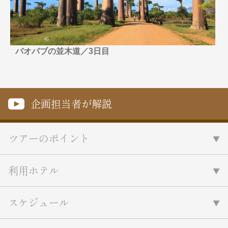
名門・名物ホテルに泊まる
TWILIGHT EXPRESS 瑞風
特別企画
美食・旬の味覚を味わう
グルメ
リゾート
一都市滞在
アドベンチャーツーリズム・ウォー
お祭り・イベント
バオバブの並木道／3日目
キング
絶景
日系航空会社で行く
観光列車
島旅
世界遺産を訪れる
芸術鑑賞（美術、音楽）・講師同行
1度は見てみたい遺跡
の旅
企画担当者が解説
野生動物に出合う
オーロラ
クルーズ
音楽鑑賞
名画鑑賞
お花・紅葉
鉄道の旅
ツアーのポイント
ハイキング・トレッキング
専任ガイド・講師同行の旅
利用ホテル
1名様からの旅
ラ・プルミエール（エールフランス
スケジュール
航空）