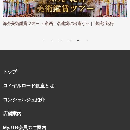
名建築に出逢う～｜“知究”紀行
海外ハイキングツアー ～憧れの
｜“知究”紀行
トップ
ロイヤルロード銀座とは
コンシェルジュ紹介
店舗案内
MyJTB会員のご案内