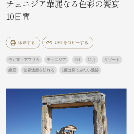
チュニジア華麗なる色彩の饗宴
10日間
出発月
出発月
1月
冬の国内旅行
2月
3月
1月
4月
8月
5月
印刷する
6月
9月
7月
10月
8月
11月
9月
12月
10月
お盆・夏休み
11月
年末年始
12月
中近東・アフリカ
チュニジア
3月
11月
リゾート
ゴールデンウィーク
ブランド
お盆・夏休み
年末年始
絶景
世界遺産を訪れる
1度は見てみたい遺跡
夢の休日 煌
夢の休日 国内旅行
ブランド
四季彩紀行
“知究”紀行
GRAND'EX
目的・テーマから探す
夢の休日 | 海外旅行
紅葉
花火
祭り
目的・テーマから探す
季節の風景
特別企画
美術鑑賞
ラグジュアリーバスでめぐる
ヨーロッパの田舎（村・町）
ガンツウ
ななつ星in九州