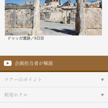
名門・名物ホテルに泊まる
TWILIGHT EXPRESS 瑞風
特別企画
美食・旬の味覚を味わう
グルメ
リゾート
一都市滞在
アドベンチャーツーリズム・ウォー
お祭り・イベント
キング
絶景
日系航空会社で行く
観光列車
島旅
世界遺産を訪れる
ドゥッガ遺跡／8日目
芸術鑑賞（美術、音楽）・講師同行
1度は見てみたい遺跡
の旅
野生動物に出合う
オーロラ
クルーズ
音楽鑑賞
名画鑑賞
企画担当者が解説
お花・紅葉
鉄道の旅
ハイキング・トレッキング
専任ガイド・講師同行の旅
ツアーのポイント
1名様からの旅
ラ・プルミエール（エールフランス
利用ホテル
航空）