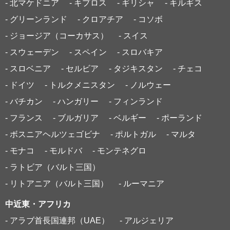
- 北マケドニア
- キプロス
- ギリシャ
- キルギス
- グリーンランド
- クロアチア
- コソボ
- ジョージア（コーカサス）
- スイス
- スウェーデン
- スペイン
- スロバキア
- スロベニア
- セルビア
- タジキスタン
- チェコ
- ドイツ
- トルクメニスタン
- ノルウェー
- バチカン
- ハンガリー
- フィンランド
- フランス
- ブルガリア
- ベルギー
- ポーランド
- ボスニアヘルツェゴビナ
- ポルトガル
- マルタ
- モナコ
- モルドバ
- モンテネグロ
- ラトビア（バルト三国）
- リトアニア（バルト三国）
- ルーマニア
中近東・アフリカ
- アラブ首長国連邦（UAE）
- アルジェリア