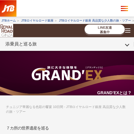
×
ツアーを探す
JTBホーム
JTBロイヤルロード銀座
JTBロイヤルロード銀座 高品質な少人数の旅・ツアー
海外ツアー
国内ツアー
LINE友達
募集中
添乗員と巡る旅
催行状況から探す
催行状況から探す
条件から探す
条件から探す
TOP
厳選ツアー
ツアーを探す
海外ツアー
NEW
国内ツアー
特集
スタッフブログ
デジタルパンフレット
お客様へのご案内
コンシェルジ
お申し込み
法人企業・自治体のみ
ュ紹介
の流れ
なさまへ
条件から探す
条件から探す
キーワード
キーワード
GRAND’EXとは？
チュニジア華麗なる色彩の饗宴 10日間 - JTBロイヤルロード銀座 高品質な少人数
の旅・ツアー
出発地とエリア
出発地とエリア
７カ所の世界遺産を巡る