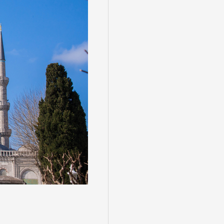
る
゙スでめぐる
絶景
観光列車