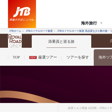
海外旅行
JTBホーム
JTBロイヤルロード銀座
JTBロイヤルロード銀座 高品質な少人数の旅・
添乗員と巡る旅
TOP
厳選ツアー
ツアーを探す
海外ツ
NEW
コンシェルジュ紹介
お申し込みの流れ
法人企業・自治体のみ
条件から探す
条件から探す
絶景トルコ周遊 10日間 - JTB