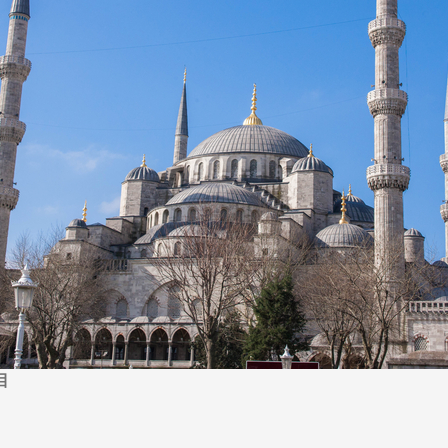
から探す
から探す
花火
ヨーロッパの田舎（村・町）
祭り
季節の風景
特別企画
名門・名物ホテルに泊ま
ラグジュアリーハ
グルメ
ななつ星in九州
リゾート
TWILIGHT EXPRESS 瑞風
一都市滞在
お祭り・イベント
会社で行く
の味覚を味わう
世界遺産を訪れる
アドベンチャーツーリズム・ウォーキング
1度は見てみたい遺跡
に出合う
芸術鑑賞（美術、音楽）・講師同行の旅
オーロラ
クルーズ
音楽鑑賞
名画鑑賞
葉
鉄道の旅
ハイキング・トレッキング
ド・講師同行の旅
1名様からの旅
ミエール（エールフランス航空）
目