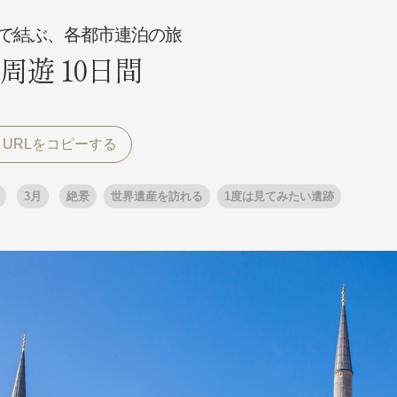
で結ぶ、各都市連泊の旅
周遊 10日間
探す
探す
ア
ア
3月
絶景
世界遺産を訪れる
1度は見てみたい遺跡
旅行
月
3月
1月
4月
8月
5月
9月
6月
10月
7月
11月
8月
12月
9月
お
12月
ゴールデンウィーク
お盆・夏休み
年末年始
煌
GRAND'EX
夢の休日 国内旅行
夢の休日 | 海外旅行
四季彩紀行