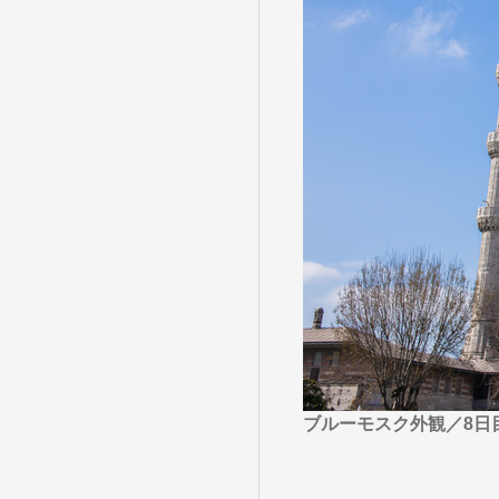
目的・テーマ
目的・テーマ
美術鑑賞
紅葉
特別企画
ガンツウ
日系航空
美食・旬
野生動物
島旅
お花・紅
専任ガイ
ラ・プル
ブルーモスク外観／8日