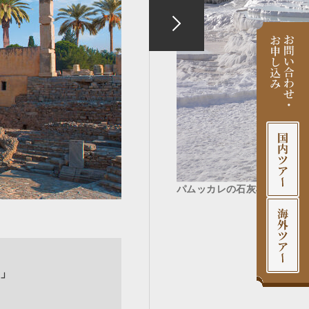
パムッカレの石灰棚
」