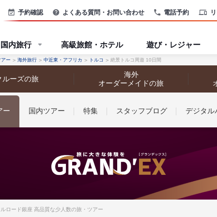
予約確認
よくある質問・お問い合わせ
電話予約
リ
国内旅行
高級旅館・ホテル
遊び・レジャー
ツアー
海外旅行
中近東・アフリカ
トルコ
絶景トルコ周遊 10日間
海外
クルーズの旅
オーダーメイドの旅
アー
国内ツアー
特集
スタッフブログ
デジタル
なさまへ
ロイヤルロード銀座 高品質な少人数の旅・ツアー