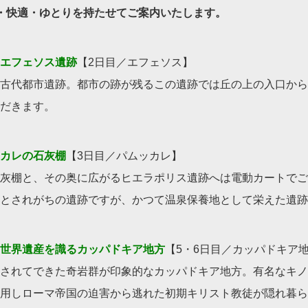
・快適・ゆとりを持たせてご案内いたします。
エフェソス遺跡
【2日目／エフェソス】
古代都市遺跡。都市の跡が残るこの遺跡では丘の上の入口から
だきます。
カレの石灰棚
【3日目／パムッカレ】
灰棚と、その奥に広がるヒエラポリス遺跡へは電動カートでご
とされがちの遺跡ですが、かつて温泉保養地として栄えた遺跡
世界遺産を識るカッパドキア地方
【5・6日目／カッパドキア
されてできた奇岩群が印象的なカッパドキア地方。有名なキノ
用しローマ帝国の迫害から逃れた初期キリスト教徒が隠れ暮ら