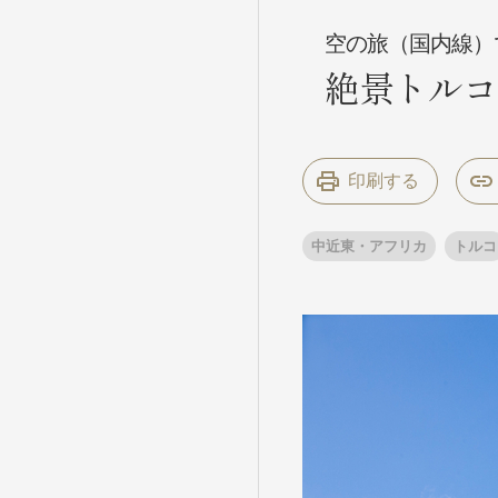
空の旅（国内線）
絶景トルコ
条件から
条件から
キーワード
キーワード
印刷する
出発地とエリ
出発地とエリ
中近東・アフリカ
トルコ
出発月
出発月
1月
冬の国内
2
11月
年末年始
ブランド
ブランド
“知究”紀行
夢の休日 