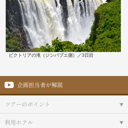
名門・名物ホテルに泊まる
TWILIGHT EXPRESS 瑞風
特別企画
美食・旬の味覚を味わう
グルメ
リゾート
一都市滞在
アドベンチャーツーリズム・ウォー
お祭り・イベント
キング
絶景
日系航空会社で行く
観光列車
島旅
世界遺産を訪れる
芸術鑑賞（美術、音楽）・講師同行
1度は見てみたい遺跡
の旅
ビクトリアの滝（ジンバブエ側）／3日目
野生動物に出合う
オーロラ
クルーズ
音楽鑑賞
名画鑑賞
お花・紅葉
鉄道の旅
ハイキング・トレッキング
企画担当者が解説
専任ガイド・講師同行の旅
1名様からの旅
ツアーのポイント
ラ・プルミエール（エールフランス
航空）
利用ホテル