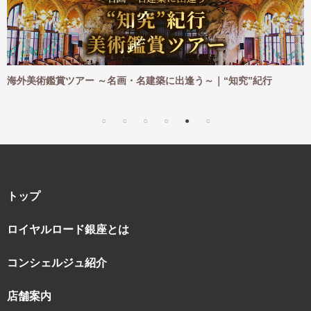
ご
海外美術鑑賞ツアー ～名画・名建築に出逢う～｜“知究”紀行
海
｜
トップ
ロイヤルロード銀座とは
コンシェルジュ紹介
店舗案内