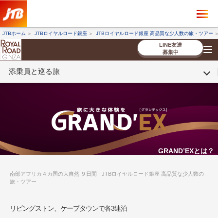
×
ツアーを探す
JTBホーム
JTBロイヤルロード銀座
JTBロイヤルロード銀座 高品質な少人数の旅・ツアー
海外ツアー
国内ツアー
LINE友達
募集中
添乗員と巡る旅
催行状況から探す
催行状況から探す
条件から探す
条件から探す
TOP
厳選ツアー
ツアーを探す
海外ツアー
NEW
国内ツアー
特集
スタッフブログ
デジタルパンフレット
お客様へのご案内
コンシェルジ
お申し込み
法人企業・自治体のみ
ュ紹介
の流れ
なさまへ
条件から探す
条件から探す
キーワード
キーワード
GRAND’EXとは？
南部アフリカ４カ国の大自然 ９日間 - JTBロイヤルロード銀座 高品質な少人数の
旅・ツアー
出発地とエリア
出発地とエリア
リビングストン、ケープタウンで各3連泊