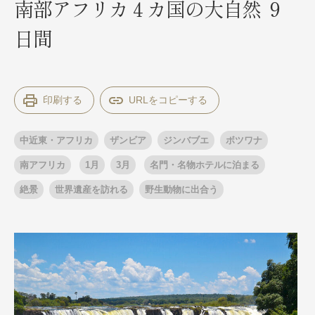
南部アフリカ４カ国の大自然 ９
日間
出発月
出発月
1月
冬の国内旅行
2月
3月
1月
4月
8月
5月
印刷する
6月
9月
7月
10月
8月
11月
9月
12月
10月
お盆・夏休み
11月
年末年始
12月
中近東・アフリカ
ザンビア
ジンバブエ
ボツワナ
ゴールデンウィーク
ブランド
お盆・夏休み
年末年始
南アフリカ
1月
3月
名門・名物ホテルに泊まる
夢の休日 煌
夢の休日 国内旅行
絶景
世界遺産を訪れる
野生動物に出合う
ブランド
四季彩紀行
“知究”紀行
GRAND'EX
目的・テーマから探す
夢の休日 | 海外旅行
紅葉
花火
祭り
目的・テーマから探す
季節の風景
特別企画
美術鑑賞
ラグジュアリーバスでめぐる
ヨーロッパの田舎（村・町）
ガンツウ
ななつ星in九州