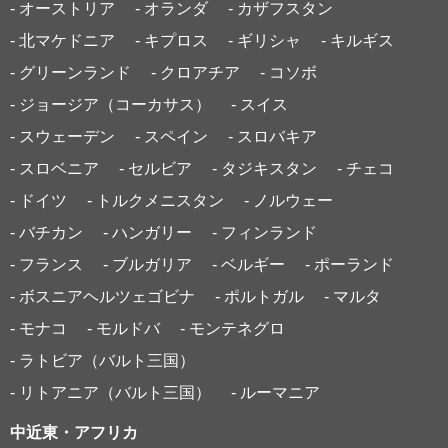
- オーストリア
- オランダ
- カザフスタン
- 北マケドニア
- キプロス
- ギリシャ
- キルギス
- グリーンランド
- クロアチア
- コソボ
- ジョージア（コーカサス）
- スイス
- スウェーデン
- スペイン
- スロバキア
- スロベニア
- セルビア
- タジキスタン
- チェコ
- ドイツ
- トルクメニスタン
- ノルウェー
- バチカン
- ハンガリー
- フィンランド
- フランス
- ブルガリア
- ベルギー
- ポーランド
- ボスニアヘルツェゴビナ
- ポルトガル
- マルタ
- モナコ
- モルドバ
- モンテネグロ
- ラトビア（バルト三国）
- リトアニア（バルト三国）
- ルーマニア
中近東・アフリカ