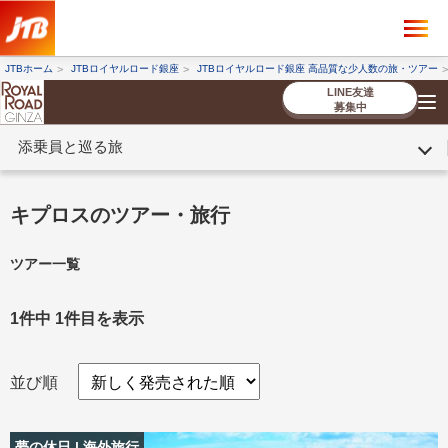
×
ツアーを探す
JTBホーム
JTBロイヤルロード銀座
JTBロイヤルロード銀座 高品質な少人数の旅・ツアー
海外ツアー
国内ツアー
LINE友達
募集中
添乗員と巡る旅
催行状況から探す
催行状況から探す
条件から探す
条件から探す
TOP
厳選ツアー
ツアーを探す
海外ツアー
NEW
国内ツアー
特集
スタッフブログ
デジタルパンフレット
お客様へのご案内
コンシェルジ
お申し込み
法人企業・自治体のみ
キプロスのツアー・旅行
ュ紹介
の流れ
なさまへ
ツアー一覧
条件から探す
条件から探す
キーワード
キーワード
1件中 1件目を表示
並び順
出発地とエリア
出発地とエリア
夢の休日 | 海外旅行