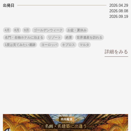
出発日
2026.04.29
名門・名物ホテルに泊まる
TWILIGHT EXPRESS 瑞風
2026.08.08
特別企画
美食・旬の味覚を味わう
グルメ
リゾート
2026.09.19
一都市滞在
アドベンチャーツーリズム・ウォー
お祭り・イベント
4月
8月
9月
ゴールデンウィーク
お盆・夏休み
キング
絶景
日系航空会社で行く
名門・名物ホテルに泊まる
リゾート
絶景
世界遺産を訪れる
観光列車
島旅
世界遺産を訪れる
1度は見てみたい遺跡
ヨーロッパ
キプロス
マルタ
芸術鑑賞（美術、音楽）・講師同行
1度は見てみたい遺跡
詳細をみる
の旅
野生動物に出合う
オーロラ
クルーズ
音楽鑑賞
名画鑑賞
お花・紅葉
鉄道の旅
ハイキング・トレッキング
専任ガイド・講師同行の旅
1名様からの旅
ラ・プルミエール（エールフランス
航空）