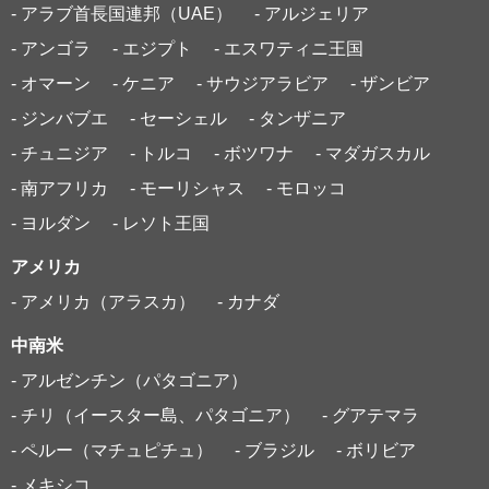
- アラブ首長国連邦（UAE）
- アルジェリア
- アンゴラ
- エジプト
- エスワティニ王国
- オマーン
- ケニア
- サウジアラビア
- ザンビア
- ジンバブエ
- セーシェル
- タンザニア
- チュニジア
- トルコ
- ボツワナ
- マダガスカル
- 南アフリカ
- モーリシャス
- モロッコ
- ヨルダン
- レソト王国
アメリカ
- アメリカ（アラスカ）
- カナダ
中南米
- アルゼンチン（パタゴニア）
- チリ（イースター島、パタゴニア）
- グアテマラ
- ペルー（マチュピチュ）
- ブラジル
- ボリビア
- メキシコ