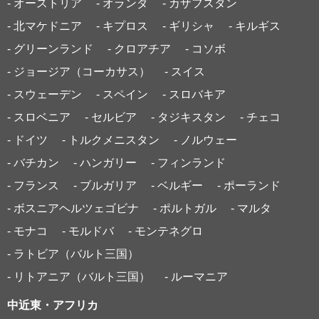
- オーストリア
- オランダ
- カザフスタン
- 北マケドニア
- キプロス
- ギリシャ
- キルギス
- グリーンランド
- クロアチア
- コソボ
- ジョージア（コーカサス）
- スイス
- スウェーデン
- スペイン
- スロバキア
- スロベニア
- セルビア
- タジキスタン
- チェコ
- ドイツ
- トルクメニスタン
- ノルウェー
- バチカン
- ハンガリー
- フィンランド
- フランス
- ブルガリア
- ベルギー
- ポーランド
- ボスニアヘルツェゴビナ
- ポルトガル
- マルタ
- モナコ
- モルドバ
- モンテネグロ
- ラトビア（バルト三国）
- リトアニア（バルト三国）
- ルーマニア
中近東・アフリカ