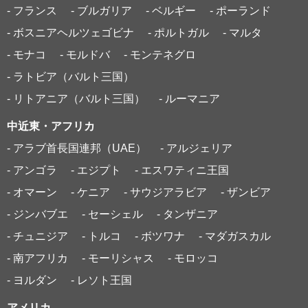
- フランス
- ブルガリア
- ベルギー
- ポーランド
- ボスニアヘルツェゴビナ
- ポルトガル
- マルタ
- モナコ
- モルドバ
- モンテネグロ
- ラトビア（バルト三国）
- リトアニア（バルト三国）
- ルーマニア
中近東・アフリカ
- アラブ首長国連邦（UAE）
- アルジェリア
- アンゴラ
- エジプト
- エスワティニ王国
- オマーン
- ケニア
- サウジアラビア
- ザンビア
- ジンバブエ
- セーシェル
- タンザニア
- チュニジア
- トルコ
- ボツワナ
- マダガスカル
- 南アフリカ
- モーリシャス
- モロッコ
- ヨルダン
- レソト王国
アメリカ