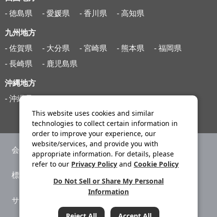
- 徳島県
- 愛媛県
- 香川県
- 高知県
九州地方
- 佐賀県
- 大分県
- 宮崎県
- 熊本県
- 福岡県
- 長崎県
- 鹿児島県
沖縄地方
- 沖縄県
This website uses cookies and similar
technologies to collect certain information in
order to improve your experience, our
website/services, and provide you with
会社案内
ニュースリリース
appropriate information. For details, please
refer to our
Privacy Policy
and
Cookie Policy
標識・約款
旅行条件書
Do Not Sell or Share My Personal
Information
サイトマップ
プライバシーポリシー
Reject All
Accept All