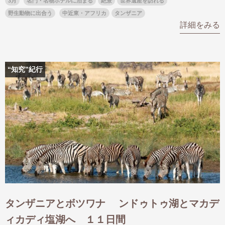
3月
名門・名物ホテルに泊まる
絶景
世界遺産を訪れる
名門・名物ホテルに泊まる
TWILIGHT EXPRESS 瑞風
野生動物に出合う
中近東・アフリカ
タンザニア
詳細をみる
特別企画
美食・旬の味覚を味わう
グルメ
リゾート
一都市滞在
アドベンチャーツーリズム・ウォー
お祭り・イベント
キング
絶景
日系航空会社で行く
観光列車
島旅
“知究”紀行
世界遺産を訪れる
芸術鑑賞（美術、音楽）・講師同行
1度は見てみたい遺跡
の旅
野生動物に出合う
オーロラ
クルーズ
音楽鑑賞
名画鑑賞
お花・紅葉
鉄道の旅
ハイキング・トレッキング
専任ガイド・講師同行の旅
1名様からの旅
ラ・プルミエール（エールフランス
航空）
タンザニアとボツワナ ンドゥトゥ湖とマカデ
ィカディ塩湖へ １１日間