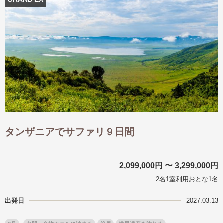
出発月
出発月
1月
冬の国内旅行
2月
3月
1月
4月
8月
5月
6月
9月
7月
10月
8月
11月
9月
12月
10月
お盆・夏休み
11月
年末年始
12月
ゴールデンウィーク
ブランド
お盆・夏休み
年末年始
夢の休日 煌
夢の休日 国内旅行
タンザニアでサファリ９日間
ブランド
四季彩紀行
“知究”紀行
GRAND'EX
目的・テーマから探す
2,099,000円 〜 3,299,000円
夢の休日 | 海外旅行
紅葉
花火
祭り
2名1室利用おとな1名
目的・テーマから探す
季節の風景
特別企画
出発日
2027.03.13
美術鑑賞
ラグジュアリーバスでめぐる
ヨーロッパの田舎（村・町）
ガンツウ
ななつ星in九州