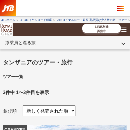
×
ツアーを探す
JTBホーム
JTBロイヤルロード銀座
JTBロイヤルロード銀座 高品質な少人数の旅・ツアー
海外ツアー
国内ツアー
LINE友達
募集中
添乗員と巡る旅
催行状況から探す
催行状況から探す
条件から探す
条件から探す
TOP
厳選ツアー
ツアーを探す
海外ツアー
NEW
国内ツアー
特集
スタッフブログ
デジタルパンフレット
お客様へのご案内
コンシェルジ
お申し込み
法人企業・自治体のみ
タンザニアのツアー・旅行
ュ紹介
の流れ
なさまへ
ツアー一覧
条件から探す
条件から探す
キーワード
キーワード
3件中 1〜3件目を表示
並び順
出発地とエリア
出発地とエリア
GRAND'EX