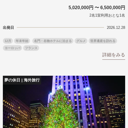
名門・名物ホテルに泊まる
TWILIGHT EXPRESS 瑞風
5,020,000円 〜 6,500,000円
特別企画
美食・旬の味覚を味わう
グルメ
リゾート
2名1室利用おとな1名
一都市滞在
アドベンチャーツーリズム・ウォー
お祭り・イベント
出発日
2026.12.28
キング
絶景
日系航空会社で行く
観光列車
島旅
世界遺産を訪れる
12月
年末年始
名門・名物ホテルに泊まる
グルメ
世界遺産を訪れる
芸術鑑賞（美術、音楽）・講師同行
1度は見てみたい遺跡
ヨーロッパ
フランス
の旅
詳細をみる
野生動物に出合う
オーロラ
クルーズ
音楽鑑賞
名画鑑賞
お花・紅葉
鉄道の旅
夢の休日 | 海外旅行
ハイキング・トレッキング
専任ガイド・講師同行の旅
1名様からの旅
ラ・プルミエール（エールフランス
航空）