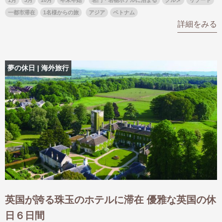
一都市滞在
1名様からの旅
アジア
ベトナム
詳細をみる
夢の休日 | 海外旅行
英国が誇る珠玉のホテルに滞在 優雅な英国の休
日６日間