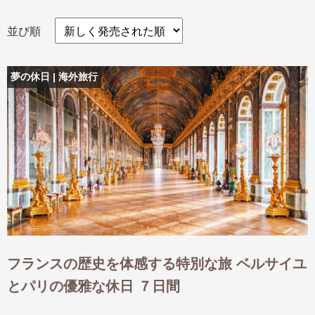
並び順
出発月
出発月
夢の休日 | 海外旅行
1月
冬の国内旅行
2月
3月
1月
4月
8月
5月
6月
9月
7月
10月
8月
11月
9月
12月
10月
お盆・夏休み
11月
年末年始
12月
ゴールデンウィーク
ブランド
お盆・夏休み
年末年始
夢の休日 煌
夢の休日 国内旅行
ブランド
四季彩紀行
“知究”紀行
GRAND'EX
目的・テーマから探す
夢の休日 | 海外旅行
紅葉
花火
祭り
フランスの歴史を体感する特別な旅 ベルサイユ
目的・テーマから探す
季節の風景
特別企画
とパリの優雅な休日 ７日間
美術鑑賞
ラグジュアリーバスでめぐる
ヨーロッパの田舎（村・町）
ガンツウ
ななつ星in九州