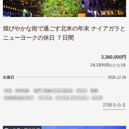
煌びやかな街で過ごす北米の年末 ナイアガラと
ニューヨークの休日 ７日間
3,380,000円
2名1室利用おとな1名
出発日
2026.12.26
12月
年末年始
名門・名物ホテルに泊まる
グルメ
絶景
日系航空会社で行く
アメリカ
アメリカ（アラスカ）
カナダ
詳細をみる