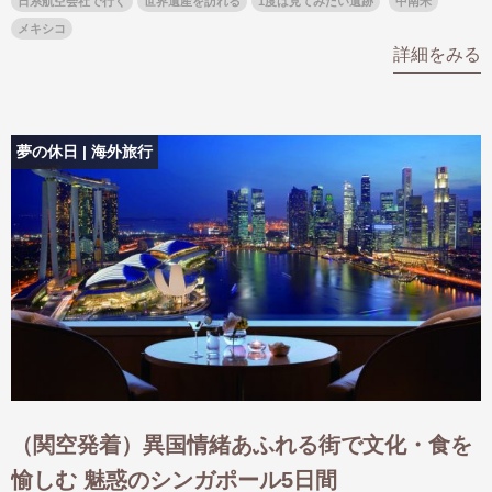
日系航空会社で行く
世界遺産を訪れる
1度は見てみたい遺跡
中南米
メキシコ
詳細をみる
夢の休日 | 海外旅行
（関空発着）異国情緒あふれる街で文化・食を
愉しむ 魅惑のシンガポール5日間