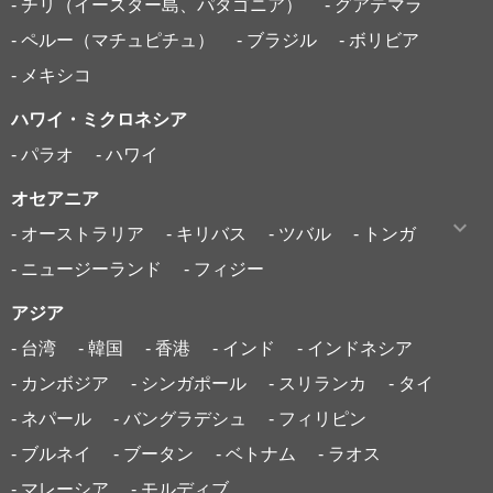
- チリ（イースター島、パタゴニア）
- グアテマラ
- ペルー（マチュピチュ）
- ブラジル
- ボリビア
- メキシコ
ハワイ・ミクロネシア
- パラオ
- ハワイ
オセアニア
- オーストラリア
- キリバス
- ツバル
- トンガ
- ニュージーランド
- フィジー
アジア
- 台湾
- 韓国
- 香港
- インド
- インドネシア
- カンボジア
- シンガポール
- スリランカ
- タイ
- ネパール
- バングラデシュ
- フィリピン
- ブルネイ
- ブータン
- ベトナム
- ラオス
- マレーシア
- モルディブ