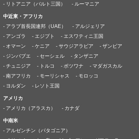
- リトアニア（バルト三国）
- ルーマニア
中近東・アフリカ
- アラブ首長国連邦（UAE）
- アルジェリア
- アンゴラ
- エジプト
- エスワティニ王国
- オマーン
- ケニア
- サウジアラビア
- ザンビア
- ジンバブエ
- セーシェル
- タンザニア
- チュニジア
- トルコ
- ボツワナ
- マダガスカル
- 南アフリカ
- モーリシャス
- モロッコ
- ヨルダン
- レソト王国
アメリカ
- アメリカ（アラスカ）
- カナダ
中南米
- アルゼンチン（パタゴニア）