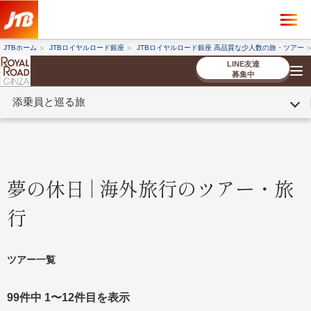
×
ツアーを探す
JTBホーム
JTBロイヤルロード銀座
JTBロイヤルロード銀座 高品質な少人数の旅・ツアー
海外ツアー
国内ツアー
LINE友達
募集中
添乗員と巡る旅
催行状況から探す
催行状況から探す
条件から探す
条件から探す
TOP
厳選ツアー
ツアーを探す
海外ツアー
NEW
国内ツアー
特集
スタッフブログ
デジタルパンフレット
お客様へのご案内
コンシェルジ
お申し込み
法人企業・自治体のみ
ュ紹介
の流れ
なさまへ
夢の休日 | 海外旅行のツアー・旅
条件から探す
条件から探す
行
キーワード
キーワード
ツアー一覧
出発地とエリア
出発地とエリア
99件中 1〜12件目を表示