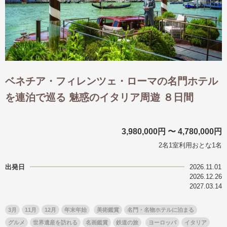
ベネチア・フィレンツェ・ローマの名門ホテル
を連泊で巡る 魅惑のイタリア周遊 ８日間
3,980,000円 〜 4,780,000円
2名1室利用おとな1名
出発日
2026.11.01
2026.12.26
2027.03.14
3月
11月
12月
年末年始
美術鑑賞
名門・名物ホテルに泊まる
グルメ
世界遺産を訪れる
名画鑑賞
鉄道の旅
ヨーロッパ
イタリア