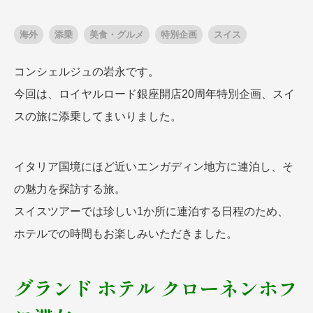
海外
添乗
美食・グルメ
特別企画
スイス
出発月
出発月
コンシェルジュの岩永です。
1月
冬の国内旅行
2月
3月
1月
4月
8月
5月
今回は、ロイヤルロード銀座開店20周年特別企画、スイ
6月
9月
7月
10月
8月
11月
9月
12月
スの旅に添乗してまいりました。
10月
お盆・夏休み
11月
年末年始
12月
ゴールデンウィーク
ブランド
お盆・夏休み
年末年始
イタリア国境にほど近いエンガディン地方に連泊し、そ
夢の休日 煌
夢の休日 国内旅行
の魅力を探訪する旅。
ブランド
四季彩紀行
スイスツアーでは珍しい1か所に連泊する日程のため、
“知究”紀行
GRAND'EX
目的・テーマから探す
ホテルでの時間もお楽しみいただきました。
夢の休日 | 海外旅行
紅葉
花火
祭り
目的・テーマから探す
季節の風景
特別企画
グランド ホテル クローネンホフ
美術鑑賞
ラグジュアリーバスでめぐる
ヨーロッパの田舎（村・町）
ガンツウ
ななつ星in九州