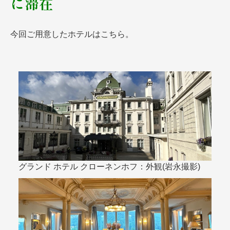
に滞在
名門・名物ホテルに泊まる
TWILIGHT EXPRESS 瑞風
特別企画
美食・旬の味覚を味わう
グルメ
リゾート
今回ご用意したホテルはこちら。
一都市滞在
アドベンチャーツーリズム・ウォー
お祭り・イベント
キング
絶景
日系航空会社で行く
観光列車
島旅
世界遺産を訪れる
芸術鑑賞（美術、音楽）・講師同行
1度は見てみたい遺跡
の旅
野生動物に出合う
オーロラ
クルーズ
音楽鑑賞
名画鑑賞
お花・紅葉
鉄道の旅
ハイキング・トレッキング
専任ガイド・講師同行の旅
グランド ホテル クローネンホフ：外観(岩永撮影)
1名様からの旅
ラ・プルミエール（エールフランス
航空）