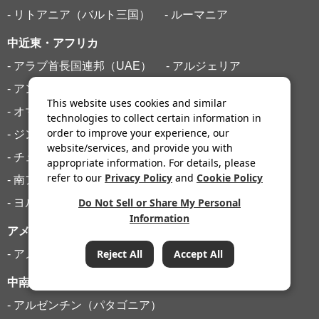
- リトアニア（バルト三国）
- ルーマニア
中近東・アフリカ
- アラブ首長国連邦（UAE）
- アルジェリア
- アンゴラ
- エジプト
- エスワティニ王国
This website uses cookies and similar
- オマーン
- ケニア
- サウジアラビア
- ザンビア
technologies to collect certain information in
order to improve your experience, our
- ジンバブエ
- セーシェル
- タンザニア
website/services, and provide you with
- チュニジア
- トルコ
- ボツワナ
- マダガスカル
appropriate information. For details, please
refer to our
Privacy Policy
and
Cookie Policy
- 南アフリカ
- モーリシャス
- モロッコ
Do Not Sell or Share My Personal
- ヨルダン
- レソト王国
Information
アメリカ
Reject All
Accept All
- アメリカ（アラスカ）
- カナダ
中南米
条件をクリア
- アルゼンチン（パタゴニア）