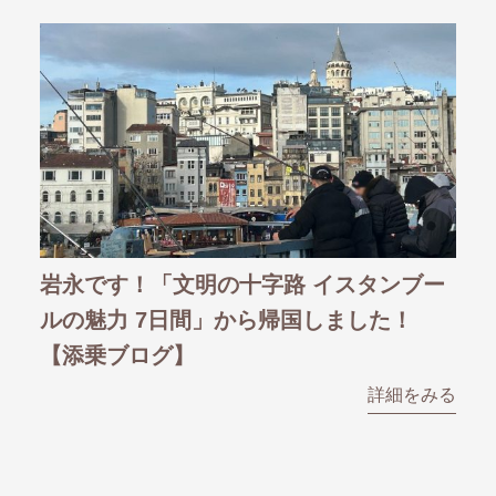
ブー
岩永です！「北イタリア2大ワイン産地と
岩
白トリュフ祭り 8日間」から帰国しまし
を
た！【添乗ブログ】
をみる
詳細をみる