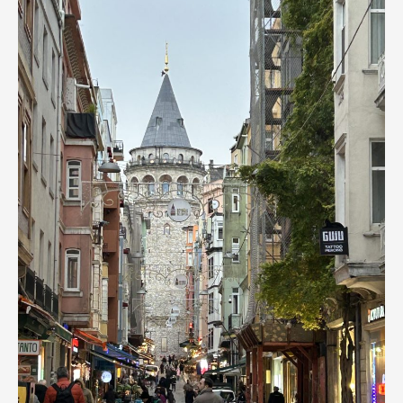
名門・名物ホテルに泊まる
TWILIGHT EXPRESS 瑞風
特別企画
美食・旬の味覚を味わう
グルメ
リゾート
一都市滞在
アドベンチャーツーリズム・ウォー
お祭り・イベント
キング
絶景
日系航空会社で行く
観光列車
島旅
世界遺産を訪れる
芸術鑑賞（美術、音楽）・講師同行
1度は見てみたい遺跡
の旅
野生動物に出合う
オーロラ
クルーズ
音楽鑑賞
名画鑑賞
お花・紅葉
鉄道の旅
ハイキング・トレッキング
専任ガイド・講師同行の旅
1名様からの旅
ラ・プルミエール（エールフランス
航空）