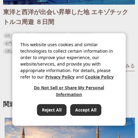
東洋と西洋が出会い昇華した地 エキゾチック
トルコ周遊 ８日間
4月
8月
9月
ゴールデンウィーク
お盆・夏休み
This website uses cookies and similar
名門・名物ホテルに泊まる
グルメ
絶景
世界遺産を訪れる
technologies to collect certain information in
1度は見てみたい遺跡
クルーズ
中近東・アフリカ
トルコ
order to improve your experience, our
website/services, and provide you with
詳細をみる
appropriate information. For details, please
refer to our
Privacy Policy
and
Cookie Policy
Do Not Sell or Share My Personal
Information
関連するブログ
Reject All
Accept All
条件をクリア