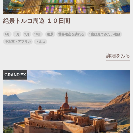
絶景トルコ周遊 １０日間
4月
5月
9月
10月
絶景
世界遺産を訪れる
1度は見てみたい遺跡
中近東・アフリカ
トルコ
詳細をみる
GRAND'EX