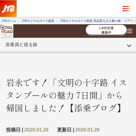
×
ツアーを探す
JTBホーム
JTBロイヤルロード銀座
JTBロイヤルロード銀座 高品質な少人数の旅・ツアー
海外ツアー
国内ツアー
LINE友達
募集中
添乗員と巡る旅
催行状況から探す
催行状況から探す
条件から探す
条件から探す
TOP
厳選ツアー
ツアーを探す
海外ツアー
NEW
国内ツアー
特集
スタッフブログ
デジタルパンフレット
お客様へのご案内
コンシェルジ
お申し込み
法人企業・自治体のみ
ュ紹介
の流れ
なさまへ
岩永です！「文明の十字路 イス
条件から探す
条件から探す
タンブールの魅力 7日間」から
キーワード
キーワード
帰国しました！【添乗ブログ】
出発地とエリア
出発地とエリア
投稿日 |
2026.01.26
更新日 |
2026.01.26