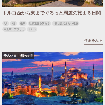
トルコ西から東までぐるっと周遊の旅１６日間
5月
9月
絶景
世界遺産を訪れる
1度は見てみたい遺跡
中近東・アフリカ
トルコ
詳細をみる
夢の休日 | 海外旅行