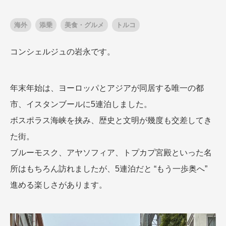
海外
添乗
美食・グルメ
トルコ
出発月
出発月
コンシェルジュの岩永です。
1月
冬の国内旅行
2月
3月
1月
4月
8月
5月
6月
9月
7月
10月
8月
11月
9月
12月
10月
お盆・夏休み
11月
年末年始
12月
年末年始は、ヨーロッパとアジアが同居する唯一の都
ゴールデンウィーク
市、イスタンブールに5連泊しました。
ブランド
お盆・夏休み
年末年始
ボスポラス海峡を挟み、歴史と文明が幾度も交差してき
夢の休日 煌
夢の休日 国内旅行
た街。
ブランド
四季彩紀行
ブルーモスク、アヤソフィア、トプカプ宮殿といった名
“知究”紀行
GRAND'EX
目的・テーマから探す
所はもちろん訪れましたが、5連泊だと “もう一歩奥へ”
夢の休日 | 海外旅行
紅葉
花火
祭り
進める楽しさがあります。
目的・テーマから探す
季節の風景
特別企画
美術鑑賞
ラグジュアリーバスでめぐる
ヨーロッパの田舎（村・町）
ガンツウ
ななつ星in九州