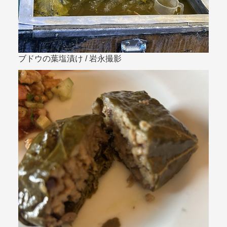
ブドウの葉塩漬け / 岩永撮影