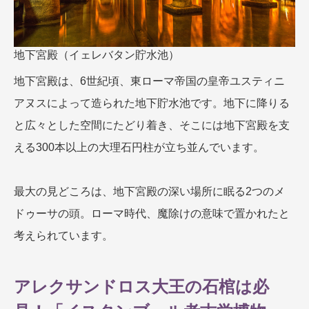
地下宮殿（イェレバタン貯水池）
地下宮殿は、6世紀頃、東ローマ帝国の皇帝ユスティニ
アヌスによって造られた地下貯水池です。地下に降りる
と広々とした空間にたどり着き、そこには地下宮殿を支
える300本以上の大理石円柱が立ち並んでいます。
最大の見どころは、地下宮殿の深い場所に眠る2つのメ
ドゥーサの頭。ローマ時代、魔除けの意味で置かれたと
考えられています。
アレクサンドロス大王の石棺は必