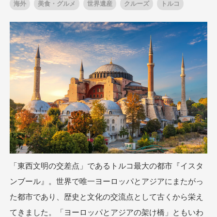
海外
美食・グルメ
世界遺産
クルーズ
トルコ
出発月
出発月
1月
冬の国内旅行
2月
3月
1月
4月
8月
5月
6月
9月
7月
10月
8月
11月
9月
12月
10月
お盆・夏休み
11月
年末年始
12月
ゴールデンウィーク
ブランド
お盆・夏休み
年末年始
夢の休日 煌
夢の休日 国内旅行
ブランド
四季彩紀行
“知究”紀行
GRAND'EX
目的・テーマから探す
夢の休日 | 海外旅行
「東西文明の交差点」であるトルコ最大の都市『イスタ
紅葉
花火
祭り
ンブール』。世界で唯一ヨーロッパとアジアにまたがっ
目的・テーマから探す
季節の風景
特別企画
た都市であり、歴史と文化の交流点として古くから栄え
美術鑑賞
ラグジュアリーバスでめぐる
てきました。「ヨーロッパとアジアの架け橋」ともいわ
ヨーロッパの田舎（村・町）
ガンツウ
ななつ星in九州