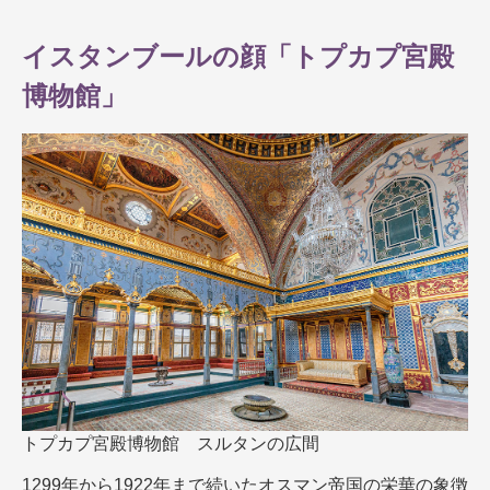
イスタンブールの顔「トプカプ宮殿
博物館」
トプカプ宮殿博物館 スルタンの広間
1299年から1922年まで続いたオスマン帝国の栄華の象徴