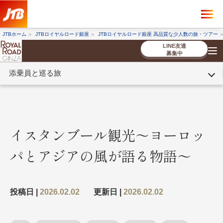
×
ツアーを探す
JTBホーム
JTBロイヤルロード銀座
JTBロイヤルロード銀座 高品質な少人数の旅・ツアー
海外ツアー
国内ツアー
LINE友達
募集中
添乗員と巡る旅
催行状況から探す
催行状況から探す
条件から探す
条件から探す
TOP
厳選ツアー
ツアーを探す
海外ツアー
NEW
国内ツアー
特集
スタッフブログ
デジタルパンフレット
お客様へのご案内
コンシェルジ
お申し込み
法人企業・自治体のみ
ュ紹介
の流れ
なさまへ
イスタンブール観光〜ヨーロッ
条件から探す
条件から探す
パとアジアの風が語る物語〜
キーワード
キーワード
投稿日 |
2026.02.02
更新日 |
2026.02.02
出発地とエリア
出発地とエリア