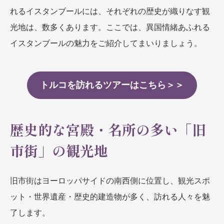
れるイスタンブールには、それぞれの歴史が織りなす観
名門・名物ホテルに泊まる
TWILIGHT EXPRESS 瑞風
特別企画
美食・旬の味覚を味わう
グルメ
リゾート
光地は、数多くあります。ここでは、異国情緒あふれる
一都市滞在
アドベンチャーツーリズム・ウォー
お祭り・イベント
イスタンブールの魅力をご紹介してまいりましょう。
キング
絶景
日系航空会社で行く
観光列車
島旅
世界遺産を訪れる
芸術鑑賞（美術、音楽）・講師同行
トルコを訪れるツアーはこちら＞＞
1度は見てみたい遺跡
の旅
野生動物に出合う
オーロラ
クルーズ
音楽鑑賞
名画鑑賞
歴史的な宮殿・名所の多い「旧
お花・紅葉
鉄道の旅
ハイキング・トレッキング
市街」の観光地
専任ガイド・講師同行の旅
1名様からの旅
旧市街はヨーロッパサイドの南西側に位置し、観光スポ
ラ・プルミエール（エールフランス
ット・世界遺産・歴史的建造物が多く、訪れる人々を魅
航空）
了します。