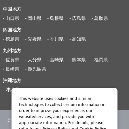
中国地方
- 山口県
- 岡山県
- 島根県
- 広島県
- 鳥取県
四国地方
- 徳島県
- 愛媛県
- 香川県
- 高知県
九州地方
- 佐賀県
- 大分県
- 宮崎県
- 熊本県
- 福岡県
- 長崎県
- 鹿児島県
沖縄地方
- 沖縄県
This website uses cookies and similar
technologies to collect certain information in
order to improve your experience, our
website/services, and provide you with
会社案内
ニュースリリース
appropriate information. For details, please
refer to our
Privacy Policy
and
Cookie Policy