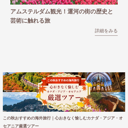
史と
【海外旅行へのお誘い】お花好きの皆さ
美
ま、季節限定の花の催しへ出かけません
v
か
の
をみる
詳細をみる
め
この秋おすすめの海外旅行｜心おきなく愉しむカナダ・アジア・オ
セアニア厳選ツアー