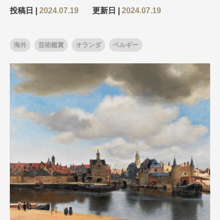
投稿日 |
2024.07.19
更新日 |
2024.07.19
出発月
出発月
海外
芸術鑑賞
オランダ
ベルギー
1月
冬の国内旅行
2月
3月
1月
4月
8月
5月
6月
9月
7月
10月
8月
11月
9月
12月
10月
お盆・夏休み
11月
年末年始
12月
ゴールデンウィーク
ブランド
お盆・夏休み
年末年始
夢の休日 煌
夢の休日 国内旅行
ブランド
四季彩紀行
“知究”紀行
GRAND'EX
目的・テーマから探す
夢の休日 | 海外旅行
紅葉
花火
祭り
目的・テーマから探す
季節の風景
特別企画
美術鑑賞
ラグジュアリーバスでめぐる
ヨーロッパの田舎（村・町）
ガンツウ
ななつ星in九州