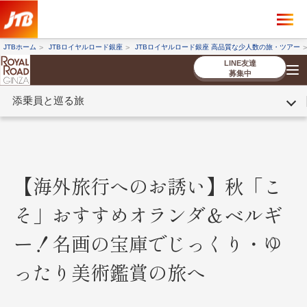
×
ツアーを探す
JTBホーム
JTBロイヤルロード銀座
JTBロイヤルロード銀座 高品質な少人数の旅・ツアー
海外ツアー
国内ツアー
LINE友達
募集中
添乗員と巡る旅
催行状況から探す
催行状況から探す
条件から探す
条件から探す
TOP
厳選ツアー
ツアーを探す
海外ツアー
NEW
国内ツアー
特集
スタッフブログ
デジタルパンフレット
お客様へのご案内
コンシェルジ
お申し込み
法人企業・自治体のみ
ュ紹介
の流れ
なさまへ
【海外旅行へのお誘い】秋「こ
条件から探す
条件から探す
そ」おすすめオランダ＆ベルギ
キーワード
キーワード
ー！名画の宝庫でじっくり・ゆ
ったり美術鑑賞の旅へ
出発地とエリア
出発地とエリア