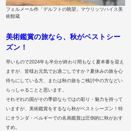
名門・名物ホテルに泊まる
TWILIGHT EXPRESS 瑞風
フェルメール作「デルフトの眺望」マウリッツハイス美
特別企画
美食・旬の味覚を味わう
グルメ
リゾート
術館蔵
一都市滞在
アドベンチャーツーリズム・ウォー
お祭り・イベント
キング
絶景
日系航空会社で行く
美術鑑賞の旅なら、秋がベストシー
観光列車
島旅
世界遺産を訪れる
ズン！
芸術鑑賞（美術、音楽）・講師同行
1度は見てみたい遺跡
の旅
野生動物に出合う
オーロラ
早いもので2024年も半分が終わり間もなく夏本番を迎え
クルーズ
音楽鑑賞
名画鑑賞
ますが、皆様お元気でお過ごしですか？夏休みの旅を心
お花・紅葉
鉄道の旅
待ちにしている方、または秋の旅をご検討中の方などい
ハイキング・トレッキング
らっしゃることと思います。
専任ガイド・講師同行の旅
それぞれの国がその季節ならではの彩り・魅力を持って
1名様からの旅
いますが、美術鑑賞をするなら秋がベストシーズン！特
ラ・プルミエール（エールフランス
航空）
にオランダ・ベルギーでの名画鑑賞は圧倒的に秋がおす
すめ。