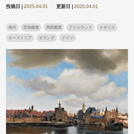
投稿日 |
2025.04.01
更新日 |
2025.04.01
出発月
出発月
海外
芸術鑑賞
美術鑑賞
アイルランド
イギリス
1月
冬の国内旅行
2月
3月
1月
4月
8月
5月
オーストリア
オランダ
ドイツ
6月
9月
7月
10月
8月
11月
9月
12月
10月
お盆・夏休み
11月
年末年始
12月
ゴールデンウィーク
ブランド
お盆・夏休み
年末年始
夢の休日 煌
夢の休日 国内旅行
ブランド
四季彩紀行
“知究”紀行
GRAND'EX
目的・テーマから探す
夢の休日 | 海外旅行
紅葉
花火
祭り
目的・テーマから探す
季節の風景
特別企画
美術鑑賞
ラグジュアリーバスでめぐる
ヨーロッパの田舎（村・町）
ガンツウ
ななつ星in九州