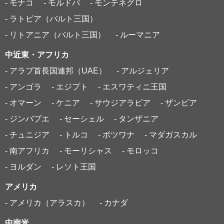
- モナコ
- モルドバ
- モンテネグロ
- ラトビア（バルト三国）
- リトアニア（バルト三国）
- ルーマニア
中近東・アフリカ
- アラブ首長国連邦（UAE）
- アルジェリア
- アンゴラ
- エジプト
- エスワティニ王国
- オマーン
- ケニア
- サウジアラビア
- ザンビア
- ジンバブエ
- セーシェル
- タンザニア
- チュニジア
- トルコ
- ボツワナ
- マダガスカル
- 南アフリカ
- モーリシャス
- モロッコ
- ヨルダン
- レソト王国
アメリカ
- アメリカ（アラスカ）
- カナダ
中南米