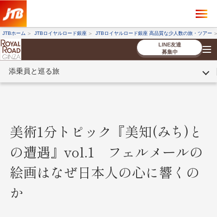
×
ツアーを探す
JTBホーム
JTBロイヤルロード銀座
JTBロイヤルロード銀座 高品質な少人数の旅・ツアー
海外ツアー
国内ツアー
LINE友達
募集中
添乗員と巡る旅
催行状況から探す
催行状況から探す
条件から探す
条件から探す
TOP
厳選ツアー
ツアーを探す
海外ツアー
NEW
国内ツアー
特集
スタッフブログ
デジタルパンフレット
お客様へのご案内
コンシェルジ
お申し込み
法人企業・自治体のみ
ュ紹介
の流れ
なさまへ
美術1分トピック『美知(みち)と
条件から探す
条件から探す
の遭遇』vol.1 フェルメールの
キーワード
キーワード
絵画はなぜ日本人の心に響くの
か
出発地とエリア
出発地とエリア