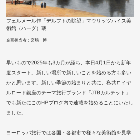
名門・名物ホテルに泊まる
TWILIGHT EXPRESS 瑞風
特別企画
美食・旬の味覚を味わう
グルメ
リゾート
フェルメール作「デルフトの眺望」マウリッツハイス美
一都市滞在
アドベンチャーツーリズム・ウォー
お祭り・イベント
術館（ハーグ）蔵
キング
絶景
日系航空会社で行く
企画担当者：宮嶋 博
観光列車
島旅
世界遺産を訪れる
芸術鑑賞（美術、音楽）・講師同行
1度は見てみたい遺跡
の旅
野生動物に出合う
オーロラ
早いもので2025年も3カ月が経ち、本日4月1日から新年
クルーズ
音楽鑑賞
名画鑑賞
度スタート。新しい場所で新しいことを始める方も多い
お花・紅葉
鉄道の旅
かと思います。新しい季節の始まりと共に、私共ロイヤ
ハイキング・トレッキング
ルロード銀座のテーマ旅行ブランド「JTBカルテット」
専任ガイド・講師同行の旅
でも新たにこのHPブログ内で連載を始めることにいたし
1名様からの旅
ました。
ラ・プルミエール（エールフランス
航空）
ヨーロッパ旅行では各国・各都市で様々な美術館を見学