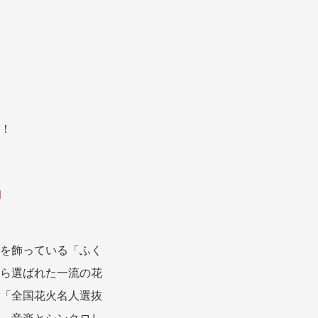
！

」
盆・夏休み
10月
を飾っている「ふく
ら選ばれた一流の花
「全国花火名人選抜