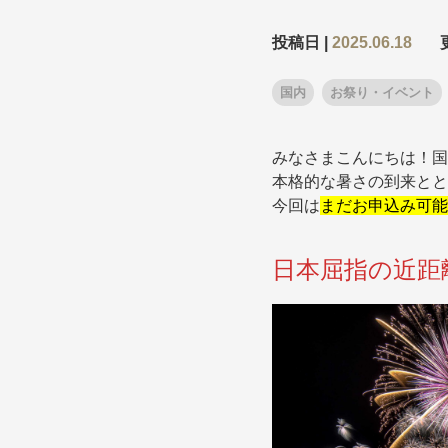
投稿日 |
2025.06.18
条件から
条件から
国内
お祭り・イベント
キーワード
キーワード
みなさまこんにちは！国
本格的な暑さの到来とと
今回は
まだお申込み可能
出発地とエリ
出発地とエリ
日本屈指の近距
出発月
出発月
1月
冬の国内
2
11月
年末年始
ブランド
ブランド
“知究”紀行
夢の休日 