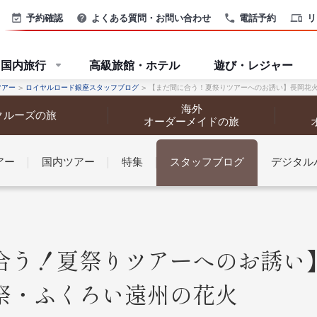
予約確認
よくある質問・お問い合わせ
電話予約
リ
国内旅行
高級旅館・ホテル
遊び・レジャー
ツアー
ロイヤルロード銀座スタッフブログ
【まだ間に合う！夏祭りツアーへのお誘い】長岡花
海外
クルーズの旅
オーダーメイドの旅
アー
国内ツアー
特集
スタッフブログ
デジタル
なさまへ
合う！夏祭りツアーへのお誘い
祭・ふくろい遠州の花火