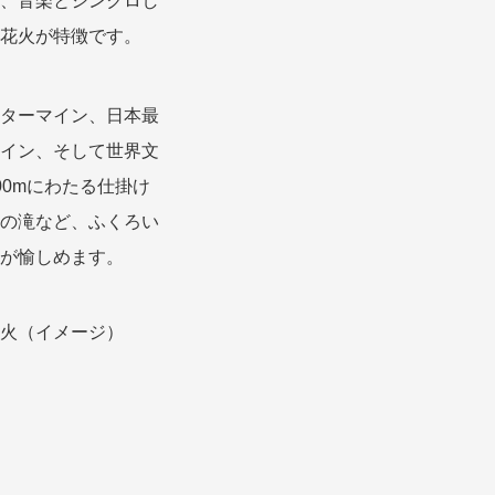
、音楽とシンクロし
花火が特徴です。
る
゙スでめぐる
絶景
ターマイン、日本最
観光列車
イン、そして世界文
00mにわたる仕掛け
の滝など、ふくろい
が愉しめます。
火（イメージ）