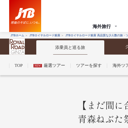
海外旅行
JTBホーム
JTBロイヤルロード銀座
JTBロイヤルロード銀座 高品質な少人数の旅・
添乗員と巡る旅
TOP
厳選ツアー
ツアーを探す
海外ツ
NEW
コンシェルジュ紹介
お申し込みの流れ
法人企業・自治体のみ
【まだ間に
青森ねぶた
条件から探す
条件から探す