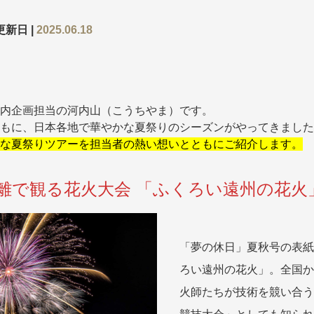
更新日 |
2025.06.18
探す
探す
内企画担当の河内山（こうちやま）です。

もに、日本各地で華やかな夏祭りのシーズンがやってきました
な夏祭りツアーを担当者の熱い想いとともにご紹介します。
ア
ア
離で観る花火大会 「ふくろい遠州の花火
旅行
月
3月
1月
4月
8月
5月
9月
6月
10月
7月
11月
8月
12月
9月
お
「夢の休日」夏秋号の表紙
12月
ゴールデンウィーク
お盆・夏休み
年末年始
ろい遠州の花火」。全国か
火師たちが技術を競い合う
煌
GRAND'EX
夢の休日 国内旅行
夢の休日 | 海外旅行
四季彩紀行