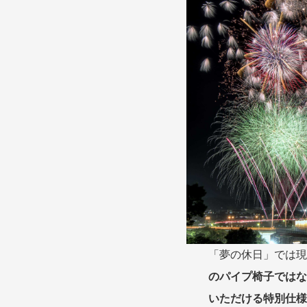
目的・テーマ
目的・テーマ
美術鑑賞
紅葉
特別企画
ガンツウ
日系航空
美食・旬
野生動物
島旅
お花・紅
専任ガイ
ラ・プル
「夢の休日」では現
のパイプ椅子ではな
いただける特別仕様