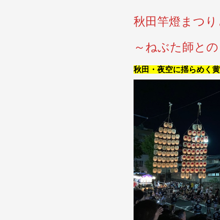
秋田竿燈まつり
～ねぶた師との
秋田・夜空に揺らめく黄