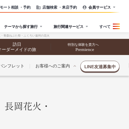
モート相談
・予約
店舗検索
・来店予約
会員サービス
テーマから探す旅行
旅行関連サービス
すべて
火・青森ねぶた祭・ふくろい遠州の花火
訪日
特別な体験を貴方へ
オーダーメイドの旅
Premience
パンフレット
お客様へのご案内
LINE友達募集中
】長岡花火・
催行状況から探す
催行状況から探す