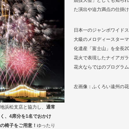
競技大会」としても知られ
た演出や迫力満点の仕掛け
から探す
から探す
花火
ヨーロッパの田舎（村・町）
祭り
季節の風景
特別企画
名門・名物ホテルに泊ま
ラグジュアリーハ
グルメ
ななつ星in九州
リゾート
TWILIGHT EXPRESS 瑞風
一都市滞在
お祭り・イベント
日本一のジャンボワイドス
会社で行く
の味覚を味わう
世界遺産を訪れる
アドベンチャーツーリズム・ウォーキング
1度は見てみたい遺跡
大級のメロディースターマ
に出合う
芸術鑑賞（美術、音楽）・講師同行の旅
オーロラ
クルーズ
音楽鑑賞
名画鑑賞
化遺産「富士山」を全長2
葉
鉄道の旅
ハイキング・トレッキング
花火で表現したナイアガラ
ド・講師同行の旅
1名様からの旅
花火ならではのプログラム
ミエール（エールフランス航空）
左画像：ふくろい遠州の花
地浜松支店と協力し、
通常
く、4席分を1名でおかけ
の椅子をご用意！
ゆったり