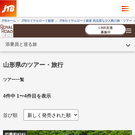
×
ツアーを探す
JTBホーム
JTBロイヤルロード銀座
JTBロイヤルロード銀座 高品質な少人数の旅・ツアー
海外ツアー
国内ツアー
LINE友達
募集中
添乗員と巡る旅
催行状況から探す
催行状況から探す
条件から探す
条件から探す
TOP
厳選ツアー
ツアーを探す
海外ツアー
NEW
国内ツアー
特集
スタッフブログ
デジタルパンフレット
お客様へのご案内
コンシェルジ
お申し込み
法人企業・自治体のみ
山形県のツアー・旅行
ュ紹介
の流れ
なさまへ
ツアー一覧
条件から探す
条件から探す
キーワード
キーワード
4件中 1〜4件目を表示
並び順
出発地とエリア
出発地とエリア
四季彩紀行