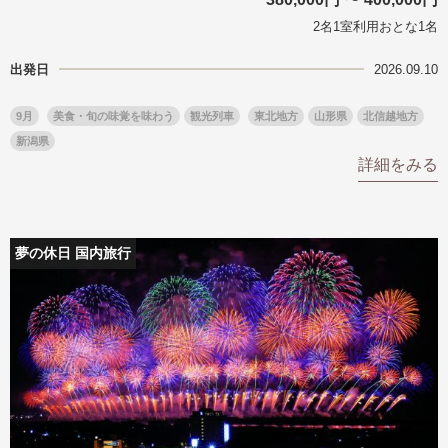
2名1室利用おとな1名
出発日
2026.09.10
9月
美食・旬の味覚を味わう
観光列車
東北地方
山形県
北信越地方
新潟県
詳細をみる
夢の休日 国内旅行