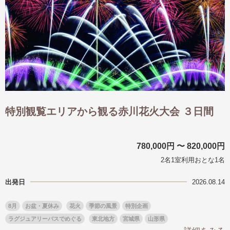
特別観覧エリアから観る赤川花火大会 ３日間
780,000円 〜 820,000円
2名1室利用おとな1名
出発日
2026.08.14
8月
お盆・夏休み
花火
季節の風景
特別企画
ラグジュアリーバスでめぐる
東北地方
宮城県
山形県