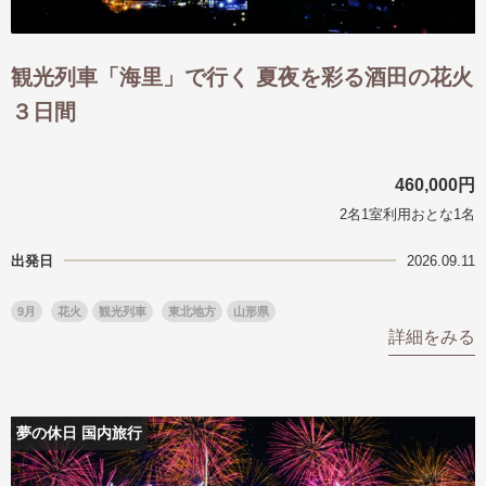
観光列車「海里」で行く 夏夜を彩る酒田の花火
３日間
460,000円
2名1室利用おとな1名
出発日
2026.09.11
9月
花火
観光列車
東北地方
山形県
詳細をみる
夢の休日 国内旅行