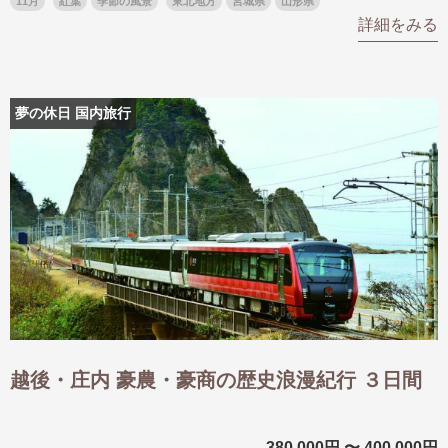
11月
紅葉
季節の風景
東北地方
宮城県
山形県
名門・名物ホテルに泊まる
TWILIGHT EXPRESS 瑞風
詳細をみる
特別企画
美食・旬の味覚を味わう
グルメ
リゾート
一都市滞在
アドベンチャーツーリズム・ウォー
お祭り・イベント
キング
絶景
日系航空会社で行く
夢の休日 国内旅行
観光列車
島旅
世界遺産を訪れる
芸術鑑賞（美術、音楽）・講師同行
1度は見てみたい遺跡
の旅
野生動物に出合う
オーロラ
クルーズ
音楽鑑賞
名画鑑賞
お花・紅葉
鉄道の旅
ハイキング・トレッキング
専任ガイド・講師同行の旅
1名様からの旅
ラ・プルミエール（エールフランス
越後・庄内 豪農・豪商の歴史浪漫紀行 ３日間
航空）
380,000円 〜 400,000円