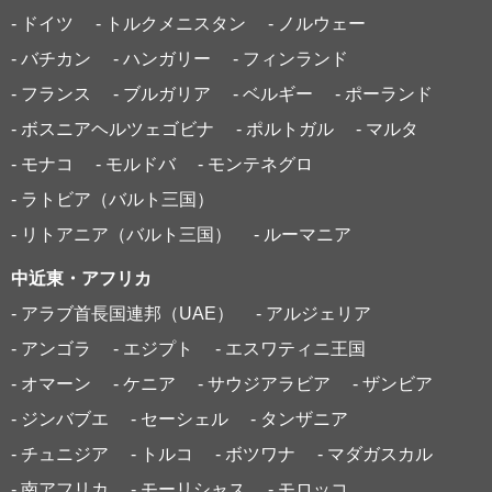
- ドイツ
- トルクメニスタン
- ノルウェー
- バチカン
- ハンガリー
- フィンランド
- フランス
- ブルガリア
- ベルギー
- ポーランド
- ボスニアヘルツェゴビナ
- ポルトガル
- マルタ
- モナコ
- モルドバ
- モンテネグロ
- ラトビア（バルト三国）
- リトアニア（バルト三国）
- ルーマニア
中近東・アフリカ
- アラブ首長国連邦（UAE）
- アルジェリア
- アンゴラ
- エジプト
- エスワティニ王国
- オマーン
- ケニア
- サウジアラビア
- ザンビア
- ジンバブエ
- セーシェル
- タンザニア
- チュニジア
- トルコ
- ボツワナ
- マダガスカル
- 南アフリカ
- モーリシャス
- モロッコ