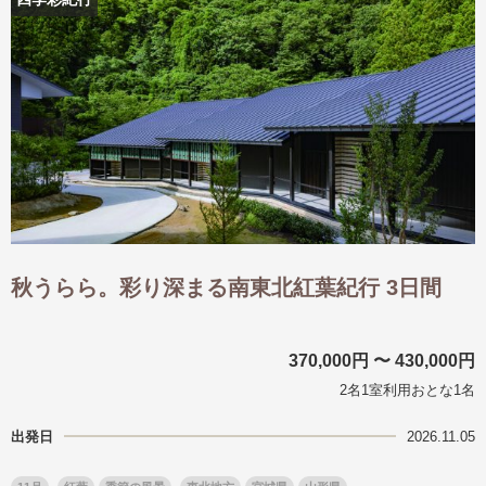
出発月
出発月
1月
冬の国内旅行
2月
3月
1月
4月
8月
5月
6月
9月
7月
10月
8月
11月
9月
12月
10月
お盆・夏休み
11月
年末年始
12月
ゴールデンウィーク
ブランド
お盆・夏休み
年末年始
夢の休日 煌
夢の休日 国内旅行
秋うらら。彩り深まる南東北紅葉紀行 3日間
ブランド
四季彩紀行
“知究”紀行
GRAND'EX
目的・テーマから探す
370,000円 〜 430,000円
夢の休日 | 海外旅行
紅葉
花火
祭り
2名1室利用おとな1名
目的・テーマから探す
季節の風景
特別企画
出発日
2026.11.05
美術鑑賞
ラグジュアリーバスでめぐる
ヨーロッパの田舎（村・町）
ガンツウ
ななつ星in九州