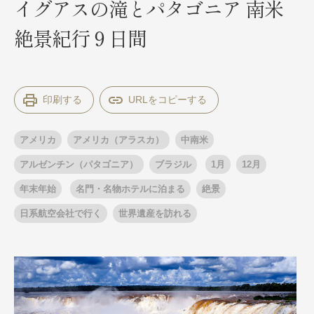
イグアスの滝とパタゴニア 南米
絶景紀行９日間
出発月
出発月
1月
冬の国内旅行
2月
3月
1月
4月
8月
5月
印刷する
6月
9月
7月
10月
8月
11月
9月
12月
10月
お盆・夏休み
11月
年末年始
12月
アメリカ
アメリカ（アラスカ）
中南米
ゴールデンウィーク
ブランド
お盆・夏休み
年末年始
アルゼンチン（パタゴニア）
ブラジル
1月
12月
夢の休日 煌
夢の休日 国内旅行
年末年始
名門・名物ホテルに泊まる
絶景
ブランド
四季彩紀行
日系航空会社で行く
世界遺産を訪れる
“知究”紀行
GRAND'EX
目的・テーマから探す
夢の休日 | 海外旅行
紅葉
花火
祭り
目的・テーマから探す
季節の風景
特別企画
美術鑑賞
ラグジュアリーバスでめぐる
ヨーロッパの田舎（村・町）
ガンツウ
ななつ星in九州