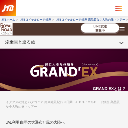
×
ツアーを探す
JTBホーム
JTBロイヤルロード銀座
JTBロイヤルロード銀座 高品質な少人数の旅・ツアー
海外ツアー
国内ツアー
LINE友達
募集中
添乗員と巡る旅
催行状況から探す
催行状況から探す
条件から探す
条件から探す
TOP
厳選ツアー
ツアーを探す
海外ツアー
NEW
国内ツアー
特集
スタッフブログ
デジタルパンフレット
お客様へのご案内
コンシェルジ
お申し込み
法人企業・自治体のみ
ュ紹介
の流れ
なさまへ
条件から探す
条件から探す
キーワード
キーワード
GRAND’EXとは？
イグアスの滝とパタゴニア 南米絶景紀行９日間 - JTBロイヤルロード銀座 高品質
な少人数の旅・ツアー
出発地とエリア
出発地とエリア
JAL利用 白亜の大瀑布と風の大陸へ