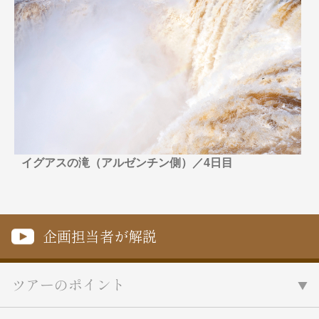
名門・名物ホテルに泊まる
TWILIGHT EXPRESS 瑞風
特別企画
美食・旬の味覚を味わう
グルメ
リゾート
一都市滞在
アドベンチャーツーリズム・ウォー
お祭り・イベント
キング
絶景
日系航空会社で行く
観光列車
島旅
世界遺産を訪れる
芸術鑑賞（美術、音楽）・講師同行
1度は見てみたい遺跡
の旅
野生動物に出合う
オーロラ
クルーズ
音楽鑑賞
名画鑑賞
イグアスの滝（アルゼンチン側）／4日目
お花・紅葉
鉄道の旅
ハイキング・トレッキング
専任ガイド・講師同行の旅
企画担当者が解説
1名様からの旅
ラ・プルミエール（エールフランス
ツアーのポイント
航空）