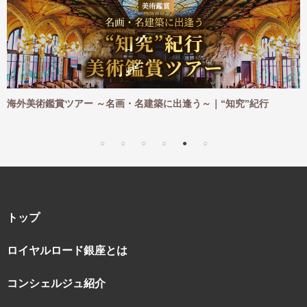
建築に出逢う～｜“知究”紀行
海外ハイキングツアー ～憧れの地
｜“知究”紀行
トップ
ロイヤルロード銀座とは
コンシェルジュ紹介