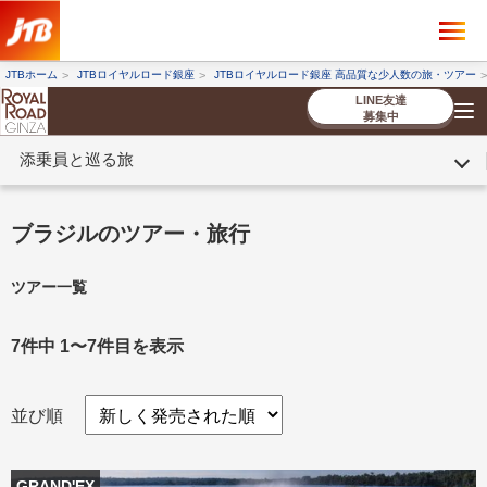
×
ツアーを探す
JTBホーム
JTBロイヤルロード銀座
JTBロイヤルロード銀座 高品質な少人数の旅・ツアー
海外ツアー
国内ツアー
LINE友達
募集中
添乗員と巡る旅
催行状況から探す
催行状況から探す
条件から探す
条件から探す
TOP
厳選ツアー
ツアーを探す
海外ツアー
NEW
国内ツアー
特集
スタッフブログ
デジタルパンフレット
お客様へのご案内
コンシェルジ
お申し込み
法人企業・自治体のみ
ブラジルのツアー・旅行
ュ紹介
の流れ
なさまへ
ツアー一覧
条件から探す
条件から探す
キーワード
キーワード
7件中 1〜7件目を表示
並び順
出発地とエリア
出発地とエリア
GRAND'EX