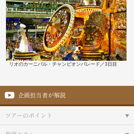
名門・名物ホテルに泊まる
TWILIGHT EXPRESS 瑞風
特別企画
美食・旬の味覚を味わう
グルメ
リゾート
一都市滞在
アドベンチャーツーリズム・ウォー
お祭り・イベント
キング
絶景
日系航空会社で行く
観光列車
島旅
世界遺産を訪れる
芸術鑑賞（美術、音楽）・講師同行
1度は見てみたい遺跡
の旅
野生動物に出合う
オーロラ
リオのカーニバル・チャンピオンパレード／3日目
クルーズ
音楽鑑賞
名画鑑賞
お花・紅葉
鉄道の旅
ハイキング・トレッキング
企画担当者が解説
専任ガイド・講師同行の旅
1名様からの旅
ラ・プルミエール（エールフランス
ツアーのポイント
航空）