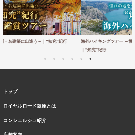
紀行
海外ハイキングツアー ～憧れの地を一歩ずつ。足で感じて
｜“知究”紀行
トップ
ロイヤルロード銀座とは
コンシェルジュ紹介
店舗案内