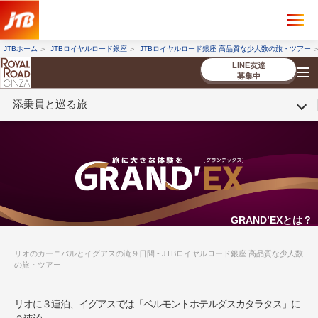
×
ツアーを探す
JTBホーム
JTBロイヤルロード銀座
JTBロイヤルロード銀座 高品質な少人数の旅・ツアー
海外ツアー
国内ツアー
LINE友達
募集中
添乗員と巡る旅
催行状況から探す
催行状況から探す
条件から探す
条件から探す
TOP
厳選ツアー
ツアーを探す
海外ツアー
NEW
国内ツアー
特集
スタッフブログ
デジタルパンフレット
お客様へのご案内
コンシェルジ
お申し込み
法人企業・自治体のみ
ュ紹介
の流れ
なさまへ
条件から探す
条件から探す
キーワード
キーワード
GRAND’EXとは？
リオのカーニバルとイグアスの滝９日間 - JTBロイヤルロード銀座 高品質な少人数
の旅・ツアー
出発地とエリア
出発地とエリア
リオに３連泊、イグアスでは「ベルモントホテルダスカタラタス」に