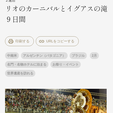
２連泊
リオのカーニバルとイグアスの滝
９日間
出発月
出発月
1月
冬の国内旅行
2月
3月
1月
4月
8月
5月
6月
9月
7月
10月
8月
11月
9月
12月
印刷する
10月
お盆・夏休み
11月
年末年始
12月
ゴールデンウィーク
ブランド
中南米
アルゼンチン（パタゴニア）
ブラジル
2月
お盆・夏休み
年末年始
夢の休日 煌
夢の休日 国内旅行
名門・名物ホテルに泊まる
お祭り・イベント
ブランド
四季彩紀行
世界遺産を訪れる
“知究”紀行
GRAND'EX
目的・テーマから探す
夢の休日 | 海外旅行
紅葉
花火
祭り
目的・テーマから探す
季節の風景
特別企画
美術鑑賞
ラグジュアリーバスでめぐる
ヨーロッパの田舎（村・町）
ガンツウ
ななつ星in九州