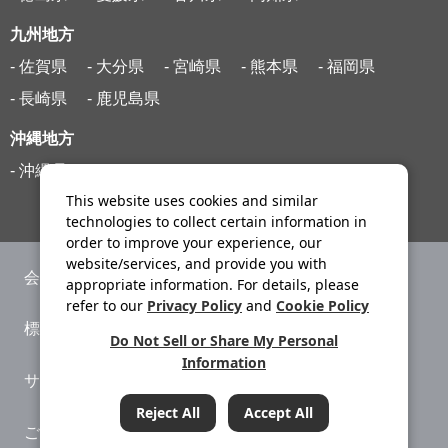
九州地方
- 佐賀県
- 大分県
- 宮崎県
- 熊本県
- 福岡県
- 長崎県
- 鹿児島県
沖縄地方
- 沖縄県
This website uses cookies and similar
technologies to collect certain information in
order to improve your experience, our
website/services, and provide you with
会社案内
ニュースリリース
appropriate information. For details, please
refer to our
Privacy Policy
and
Cookie Policy
標識・約款
旅行条件書
Do Not Sell or Share My Personal
Information
サイトマップ
プライバシーポリシー
Reject All
Accept All
ご利用案内
システムメンテナンス