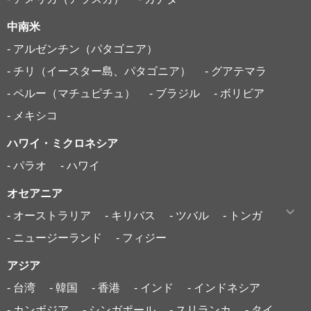
中南米
- アルゼンチン（パタゴニア）
- チリ（イースター島、パタゴニア）
- グアテマラ
- ペルー（マチュピチュ）
- ブラジル
- ボリビア
- メキシコ
ハワイ・ミクロネシア
- パラオ
- ハワイ
オセアニア
- オーストラリア
- キリバス
- ツバル
- トンガ
- ニュージーランド
- フィジー
アジア
- 台湾
- 韓国
- 香港
- インド
- インドネシア
- カンボジア
- シンガポール
- スリランカ
- タイ