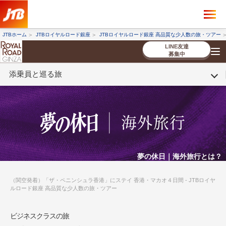
×
ツアーを探す
JTBホーム
JTBロイヤルロード銀座
JTBロイヤルロード銀座 高品質な少人数の旅・ツアー
海外ツアー
国内ツアー
LINE友達
募集中
添乗員と巡る旅
催行状況から探す
催行状況から探す
条件から探す
条件から探す
TOP
厳選ツアー
ツアーを探す
海外ツアー
NEW
国内ツアー
特集
スタッフブログ
デジタルパンフレット
お客様へのご案内
コンシェルジ
お申し込み
法人企業・自治体のみ
ュ紹介
の流れ
なさまへ
条件から探す
条件から探す
キーワード
キーワード
夢の休日｜海外旅行とは？
（関空発着）「ザ・ペニンシュラ香港」にステイ 香港・マカオ４日間 - JTBロイヤ
ルロード銀座 高品質な少人数の旅・ツアー
出発地とエリア
出発地とエリア
ビジネスクラスの旅