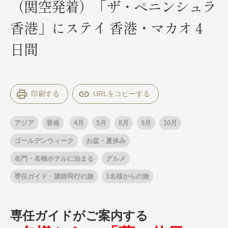
（関空発着）「ザ・ペニンシュラ
香港」にステイ 香港・マカオ４
出発月
出発月
日間
1月
冬の国内旅行
2月
3月
1月
4月
8月
5月
6月
9月
7月
10月
8月
11月
9月
12月
10月
お盆・夏休み
11月
年末年始
12月
印刷する
ゴールデンウィーク
ブランド
お盆・夏休み
年末年始
アジア
香港
4月
5月
8月
9月
10月
夢の休日 煌
夢の休日 国内旅行
ブランド
ゴールデンウィーク
お盆・夏休み
四季彩紀行
“知究”紀行
GRAND'EX
名門・名物ホテルに泊まる
グルメ
目的・テーマから探す
夢の休日 | 海外旅行
専任ガイド・講師同行の旅
1名様からの旅
紅葉
花火
祭り
目的・テーマから探す
季節の風景
特別企画
美術鑑賞
ラグジュアリーバスでめぐる
専任ガイドがご案内する
ヨーロッパの田舎（村・町）
ガンツウ
ななつ星in九州