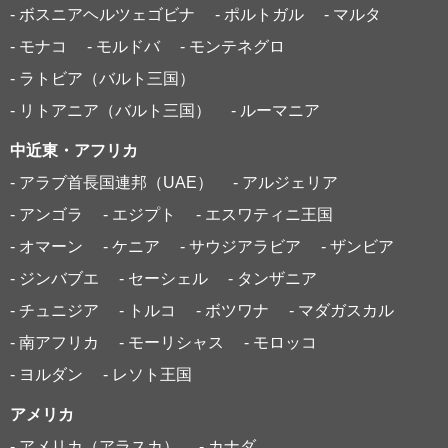
- ボスニアヘルツェゴビナ
- ポルトガル
- マルタ
- モナコ
- モルドバ
- モンテネグロ
- ラトビア（バルト三国）
- リトアニア（バルト三国）
- ルーマニア
中近東・アフリカ
- アラブ首長国連邦（UAE）
- アルジェリア
- アンゴラ
- エジプト
- エスワティニ王国
- オマーン
- ケニア
- サウジアラビア
- ザンビア
- ジンバブエ
- セーシェル
- タンザニア
- チュニジア
- トルコ
- ボツワナ
- マダガスカル
- 南アフリカ
- モーリシャス
- モロッコ
- ヨルダン
- レソト王国
アメリカ
- アメリカ（アラスカ）
- カナダ