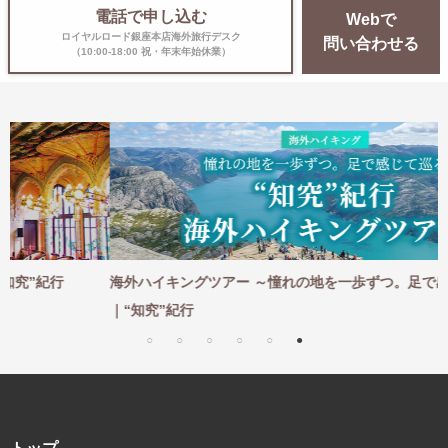
電話で申し込む
Webで
ロイヤルロード銀座本店海外旅行デスク
問い合わせる
（10:00-18:00 祝・年末年始休業）
海外ハイキングツアー ～憧れの地を一歩ずつ。足で感じて巡る～
｜“知究”紀行