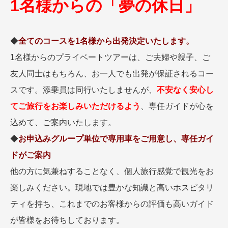
1名様からの「夢の休日」
名門・名物ホテルに泊まる
TWILIGHT EXPRESS 瑞風
特別企画
美食・旬の味覚を味わう
グルメ
リゾート
◆
全てのコースを1名様から出発決定いたします。
一都市滞在
アドベンチャーツーリズム・ウォー
お祭り・イベント
キング
絶景
日系航空会社で行く
1名様からのプライベートツアーは、ご夫婦や親子、ご
観光列車
島旅
世界遺産を訪れる
友人同士はもちろん、お一人でも出発が保証されるコー
芸術鑑賞（美術、音楽）・講師同行
1度は見てみたい遺跡
スです。添乗員は同行いたしませんが、
不安なく安心し
の旅
野生動物に出合う
オーロラ
てご旅行をお楽しみいただけるよう
、専任ガイドが心を
クルーズ
音楽鑑賞
名画鑑賞
込めて、ご案内いたします。
お花・紅葉
鉄道の旅
◆
お申込みグループ単位で専用車をご用意し、専任ガイ
ハイキング・トレッキング
ドがご案内
専任ガイド・講師同行の旅
他の方に気兼ねすることなく、個人旅行感覚で観光をお
1名様からの旅
楽しみください。現地では豊かな知識と高いホスピタリ
ラ・プルミエール（エールフランス
航空）
ティを持ち、これまでのお客様からの評価も高いガイド
が皆様をお待ちしております。