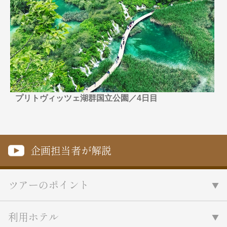
名門・名物ホテルに泊まる
TWILIGHT EXPRESS 瑞風
特別企画
美食・旬の味覚を味わう
グルメ
リゾート
一都市滞在
アドベンチャーツーリズム・ウォー
お祭り・イベント
キング
絶景
日系航空会社で行く
観光列車
島旅
世界遺産を訪れる
芸術鑑賞（美術、音楽）・講師同行
1度は見てみたい遺跡
の旅
プリトヴィッツェ湖群国立公園／4日目
野生動物に出合う
オーロラ
クルーズ
音楽鑑賞
名画鑑賞
お花・紅葉
鉄道の旅
ハイキング・トレッキング
企画担当者が解説
専任ガイド・講師同行の旅
1名様からの旅
ツアーのポイント
ラ・プルミエール（エールフランス
航空）
利用ホテル