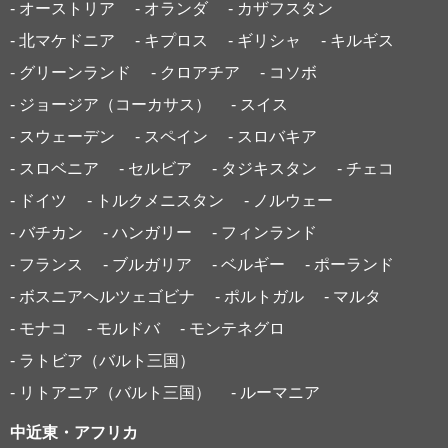
- オーストリア
- オランダ
- カザフスタン
- 北マケドニア
- キプロス
- ギリシャ
- キルギス
- グリーンランド
- クロアチア
- コソボ
- ジョージア（コーカサス）
- スイス
- スウェーデン
- スペイン
- スロバキア
- スロベニア
- セルビア
- タジキスタン
- チェコ
- ドイツ
- トルクメニスタン
- ノルウェー
- バチカン
- ハンガリー
- フィンランド
- フランス
- ブルガリア
- ベルギー
- ポーランド
- ボスニアヘルツェゴビナ
- ポルトガル
- マルタ
- モナコ
- モルドバ
- モンテネグロ
- ラトビア（バルト三国）
- リトアニア（バルト三国）
- ルーマニア
中近東・アフリカ