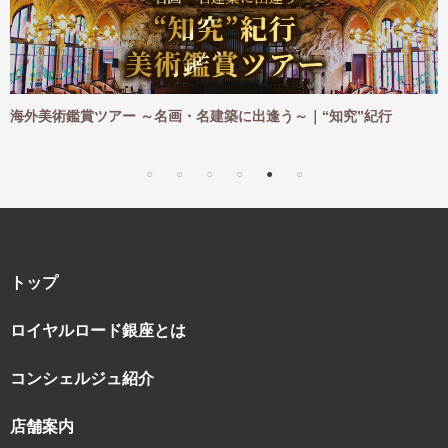
・名建築に出逢う～｜“知究”紀行
海外ハイキングツアー ～憧れ
｜“知究”紀行
トップ
ロイヤルロード銀座とは
コンシェルジュ紹介
店舗案内