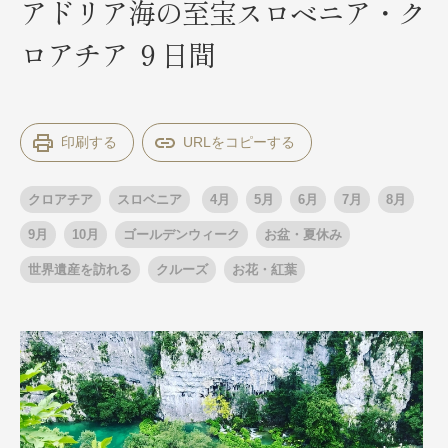
アドリア海の至宝スロベニア・ク
ロアチア ９日間
出発月
出発月
1月
冬の国内旅行
2月
3月
1月
4月
8月
5月
印刷する
6月
9月
7月
10月
8月
11月
9月
12月
10月
お盆・夏休み
11月
年末年始
12月
クロアチア
スロベニア
4月
5月
6月
7月
8月
ゴールデンウィーク
ブランド
お盆・夏休み
年末年始
9月
10月
ゴールデンウィーク
お盆・夏休み
夢の休日 煌
夢の休日 国内旅行
世界遺産を訪れる
クルーズ
お花・紅葉
ブランド
四季彩紀行
“知究”紀行
GRAND'EX
目的・テーマから探す
夢の休日 | 海外旅行
紅葉
花火
祭り
目的・テーマから探す
季節の風景
特別企画
美術鑑賞
ラグジュアリーバスでめぐる
ヨーロッパの田舎（村・町）
ガンツウ
ななつ星in九州