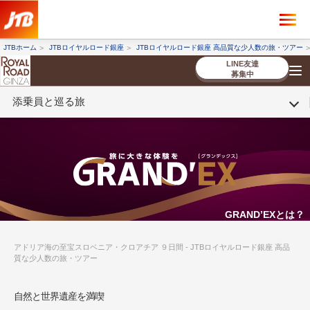
×
ツアーを探す
JTBホーム
JTBロイヤルロード銀座
JTBロイヤルロード銀座 高品質な少人数の旅・ツアー
海外ツアー
国内ツアー
LINE友達
募集中
添乗員と巡る旅
催行状況から探す
催行状況から探す
条件から探す
条件から探す
TOP
厳選ツアー
ツアーを探す
海外ツアー
NEW
国内ツアー
特集
スタッフブログ
デジタルパンフレット
お客様へのご案内
コンシェルジ
お申し込み
法人企業・自治体のみ
ュ紹介
の流れ
なさまへ
条件から探す
条件から探す
キーワード
キーワード
GRAND’EXとは？
アドリア海の至宝スロベニア・クロアチア ９日間 - JTBロイヤルロード銀座 高品
質な少人数の旅・ツアー
出発地とエリア
出発地とエリア
自然と世界遺産を満喫