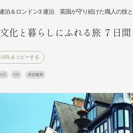
連泊＆ロンドン3 連泊 英国が守り続けた職人の技と
探す
探す
文化と暮らしにふれる旅 ７日間
ア
ア
6月
9月
美術鑑賞
旅行
月
3月
1月
4月
8月
5月
9月
6月
10月
7月
11月
8月
12月
9月
お
12月
ゴールデンウィーク
お盆・夏休み
年末年始
煌
GRAND'EX
夢の休日 国内旅行
夢の休日 | 海外旅行
四季彩紀行