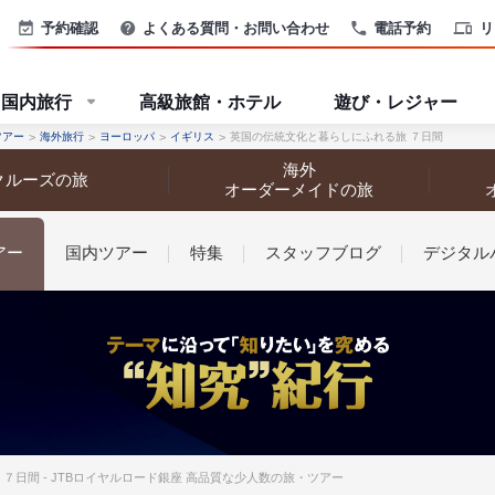
予約確認
よくある質問・お問い合わせ
電話予約
リ
国内旅行
高級旅館・ホテル
遊び・レジャー
ツアー
海外旅行
ヨーロッパ
イギリス
英国の伝統文化と暮らしにふれる旅 ７日間
海外
クルーズの旅
オーダーメイドの旅
アー
国内ツアー
特集
スタッフブログ
デジタル
なさまへ
７日間 - JTBロイヤルロード銀座 高品質な少人数の旅・ツアー