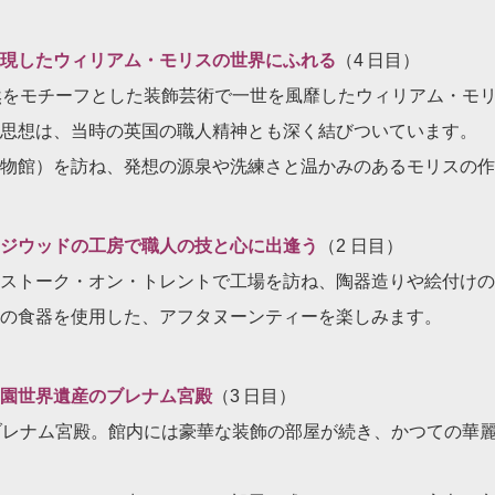
現したウィリアム・モリスの世界にふれる
（4 日目）
然をモチーフとした装飾芸術で一世を風靡したウィリアム・モ
思想は、当時の英国の職人精神とも深く結びついています。
物館）を訪ね、発想の源泉や洗練さと温かみのあるモリスの作
ジウッドの工房で職人の技と心に出逢う
（2 日目）
ストーク・オン・トレントで工場を訪ね、陶器造りや絵付けの
の食器を使用した、アフタヌーンティーを楽しみます。
園世界遺産のブレナム宮殿
（3 日目）
ブレナム宮殿。館内には豪華な装飾の部屋が続き、かつての華