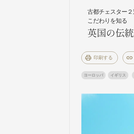
古都チェスター２
こだわりを知る
条件から
条件から
英国の伝統
キーワード
キーワード
印刷する
出発地とエリ
出発地とエリ
ヨーロッパ
イギリス
出発月
出発月
1月
冬の国内
2
11月
年末年始
ブランド
ブランド
“知究”紀行
夢の休日 