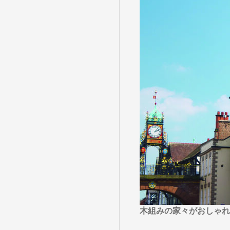
目的・テーマ
目的・テーマ
美術鑑賞
紅葉
特別企画
ガンツウ
日系航空
美食・旬
野生動物
島旅
お花・紅
専任ガイ
ラ・プル
木組みの家々がおしゃれ