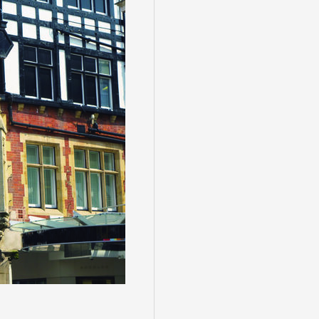
る
゙スでめぐる
絶景
観光列車