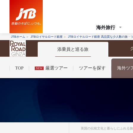
海外旅行
JTBホーム
JTBロイヤルロード銀座
JTBロイヤルロード銀座 高品質な少人数の旅・
添乗員と巡る旅
TOP
厳選ツアー
ツアーを探す
海外ツ
NEW
コンシェルジュ紹介
お申し込みの流れ
法人企業・自治体のみ
条件から探す
条件から探す
英国の伝統文化と暮らしにふれる旅 