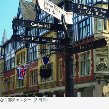
から探す
から探す
花火
ヨーロッパの田舎（村・町）
祭り
季節の風景
特別企画
名門・名物ホテルに泊ま
ラグジュアリーハ
グルメ
ななつ星in九州
リゾート
TWILIGHT EXPRESS 瑞風
一都市滞在
お祭り・イベント
会社で行く
の味覚を味わう
世界遺産を訪れる
アドベンチャーツーリズム・ウォーキング
1度は見てみたい遺跡
に出合う
芸術鑑賞（美術、音楽）・講師同行の旅
オーロラ
クルーズ
音楽鑑賞
名画鑑賞
葉
鉄道の旅
ハイキング・トレッキング
ド・講師同行の旅
1名様からの旅
ミエール（エールフランス航空）
な古都チェスター（2 日目）