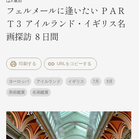
は3 連泊
フェルメールに逢いたい ＰＡＲ
Ｔ３ アイルランド・イギリス名
出発月
出発月
画探訪 ８日間
1月
冬の国内旅行
2月
3月
1月
4月
8月
5月
6月
9月
7月
10月
8月
11月
9月
12月
10月
お盆・夏休み
11月
年末年始
12月
ゴールデンウィーク
印刷する
ブランド
お盆・夏休み
年末年始
夢の休日 煌
夢の休日 国内旅行
ヨーロッパ
アイルランド
イギリス
7月
9月
ブランド
四季彩紀行
美術鑑賞
名画鑑賞
“知究”紀行
GRAND'EX
目的・テーマから探す
夢の休日 | 海外旅行
紅葉
花火
祭り
目的・テーマから探す
季節の風景
特別企画
美術鑑賞
ラグジュアリーバスでめぐる
ヨーロッパの田舎（村・町）
ガンツウ
ななつ星in九州