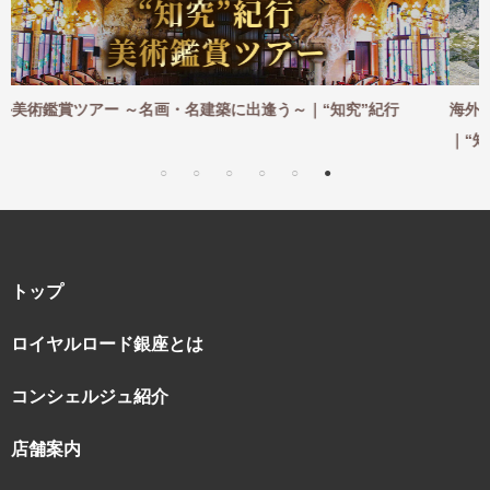
“知究”紀行
海外ハイキングツアー ～憧れの地を一歩ずつ。足
｜“知究”紀行
トップ
ロイヤルロード銀座とは
コンシェルジュ紹介
店舗案内