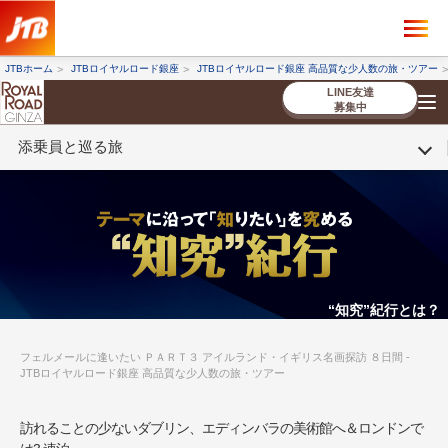
×
ツアーを探す
JTBホーム
JTBロイヤルロード銀座
JTBロイヤルロード銀座 高品質な少人数の旅・ツアー
海外ツアー
国内ツアー
LINE友達
募集中
添乗員と巡る旅
催行状況から探す
催行状況から探す
条件から探す
条件から探す
TOP
厳選ツアー
ツアーを探す
海外ツアー
NEW
国内ツアー
特集
スタッフブログ
デジタルパンフレット
お客様へのご案内
コンシェルジ
お申し込み
法人企業・自治体のみ
ュ紹介
の流れ
なさまへ
条件から探す
条件から探す
キーワード
キーワード
“知究”紀行とは？
フェルメールに逢いたい ＰＡＲＴ３ アイルランド・イギリス名画探訪 ８日間 -
JTBロイヤルロード銀座 高品質な少人数の旅・ツアー
出発地とエリア
出発地とエリア
訪れることの少ないダブリン、エディンバラの美術館へ＆ロンドンで