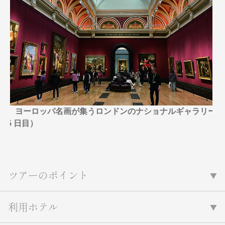
名門・名物ホテルに泊まる
TWILIGHT EXPRESS 瑞風
特別企画
美食・旬の味覚を味わう
グルメ
リゾート
一都市滞在
アドベンチャーツーリズム・ウォー
お祭り・イベント
キング
絶景
日系航空会社で行く
観光列車
島旅
世界遺産を訪れる
芸術鑑賞（美術、音楽）・講師同行
1度は見てみたい遺跡
の旅
野生動物に出合う
オーロラ
ヨーロッパ名画が集うロンドンのナショナルギャラリー
クルーズ
音楽鑑賞
名画鑑賞
（5 日目）
お花・紅葉
鉄道の旅
ハイキング・トレッキング
専任ガイド・講師同行の旅
ツアーのポイント
1名様からの旅
ラ・プルミエール（エールフランス
航空）
利用ホテル