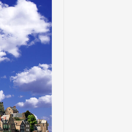
る
゙スでめぐる
絶景
観光列車