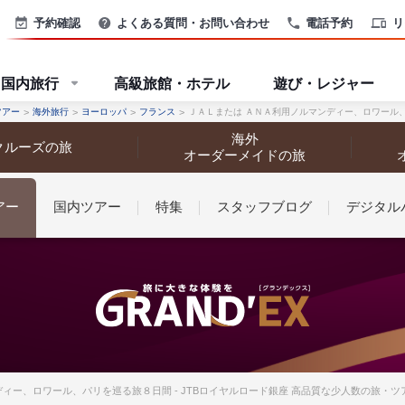
予約確認
よくある質問・お問い合わせ
電話予約
リ
国内旅行
高級旅館・ホテル
遊び・レジャー
ツアー
海外旅行
ヨーロッパ
フランス
ＪＡＬまたは ＡＮＡ利用ノルマンディー、ロワール
海外
クルーズの旅
オーダーメイドの旅
アー
国内ツアー
特集
スタッフブログ
デジタル
なさまへ
ィー、ロワール、パリを巡る旅８日間 - JTBロイヤルロード銀座 高品質な少人数の旅・ツ