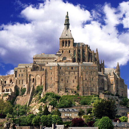
から探す
から探す
花火
ヨーロッパの田舎（村・町）
祭り
季節の風景
特別企画
名門・名物ホテルに泊ま
ラグジュアリーハ
グルメ
ななつ星in九州
リゾート
TWILIGHT EXPRESS 瑞風
一都市滞在
お祭り・イベント
会社で行く
の味覚を味わう
世界遺産を訪れる
アドベンチャーツーリズム・ウォーキング
1度は見てみたい遺跡
に出合う
芸術鑑賞（美術、音楽）・講師同行の旅
オーロラ
クルーズ
音楽鑑賞
名画鑑賞
葉
鉄道の旅
ハイキング・トレッキング
ド・講師同行の旅
1名様からの旅
ミエール（エールフランス航空）