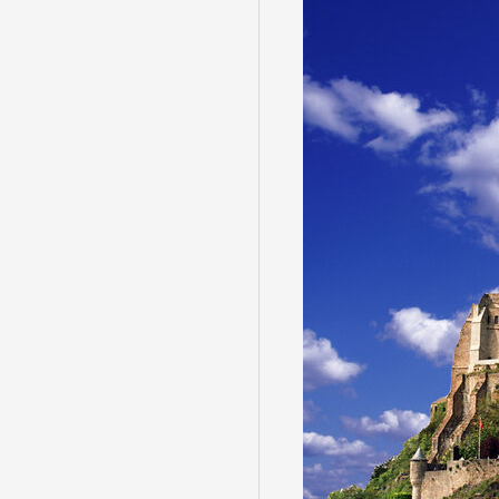
目的・テーマ
目的・テーマ
美術鑑賞
紅葉
特別企画
ガンツウ
日系航空
美食・旬
野生動物
島旅
お花・紅
専任ガイ
ラ・プル