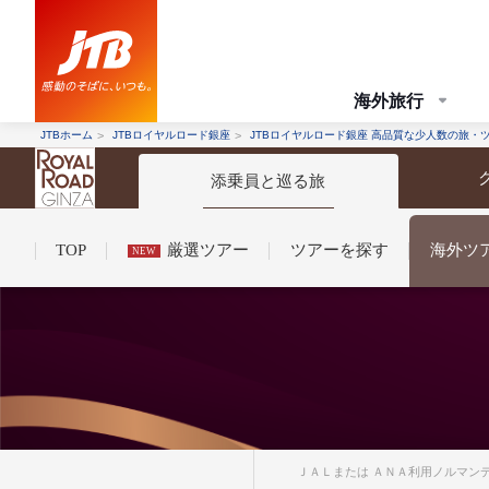
海外旅行
JTBホーム
JTBロイヤルロード銀座
JTBロイヤルロード銀座 高品質な少人数の旅・
添乗員と巡る旅
TOP
厳選ツアー
ツアーを探す
海外ツ
NEW
コンシェルジュ紹介
お申し込みの流れ
法人企業・自治体のみ
条件から探す
条件から探す
ＪＡＬまたは ＡＮＡ利用ノルマンデ