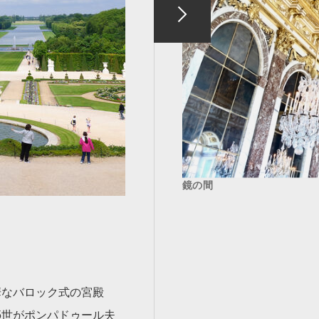
鏡の間
華なバロック式の宮殿
5世がポンパドゥール夫