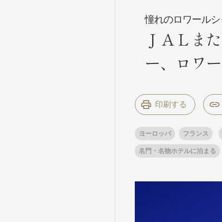
憧れのロワールシ
ＪＡＬまた
条件から
条件から
ー、ロワー
キーワード
キーワード
印刷する
出発地とエリ
出発地とエリ
ヨーロッパ
フランス
出発月
出発月
名門・名物ホテルに泊まる
1月
冬の国内
2
11月
年末年始
ブランド
ブランド
“知究”紀行
夢の休日 