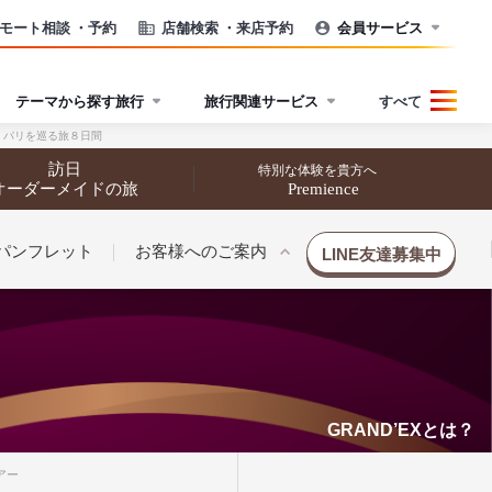
モート相談
・予約
店舗検索
・来店予約
会員サービス
テーマから探す旅行
旅行関連サービス
すべて
、パリを巡る旅８日間
訪日
特別な体験を貴方へ
オーダーメイドの旅
Premience
パンフレット
お客様へのご案内
LINE友達募集中
GRAND’EXとは？
催行状況から探す
催行状況から探す
アー