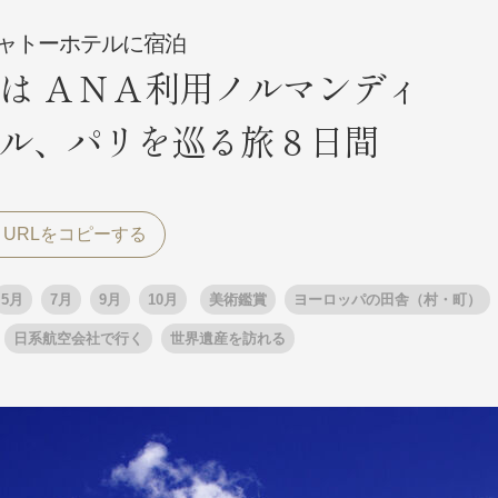
ャトーホテルに宿泊
は ＡＮＡ利用ノルマンディ
探す
探す
ル、パリを巡る旅８日間
ア
ア
5月
7月
9月
10月
美術鑑賞
ヨーロッパの田舎（村・町）
日系航空会社で行く
世界遺産を訪れる
旅行
月
3月
1月
4月
8月
5月
9月
6月
10月
7月
11月
8月
12月
9月
お
12月
ゴールデンウィーク
お盆・夏休み
年末年始
煌
GRAND'EX
夢の休日 国内旅行
夢の休日 | 海外旅行
四季彩紀行