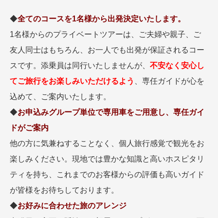
名門・名物ホテルに泊まる
TWILIGHT EXPRESS 瑞風
◆
全てのコースを1名様から出発決定いたします。
特別企画
美食・旬の味覚を味わう
グルメ
リゾート
1名様からのプライベートツアーは、ご夫婦や親子、ご
一都市滞在
アドベンチャーツーリズム・ウォー
お祭り・イベント
友人同士はもちろん、お一人でも出発が保証されるコー
キング
絶景
日系航空会社で行く
スです。添乗員は同行いたしませんが、
不安なく安心し
観光列車
島旅
世界遺産を訪れる
芸術鑑賞（美術、音楽）・講師同行
てご旅行をお楽しみいただけるよう
、専任ガイドが心を
1度は見てみたい遺跡
の旅
込めて、ご案内いたします。
野生動物に出合う
オーロラ
クルーズ
音楽鑑賞
名画鑑賞
◆
お申込みグループ単位で専用車をご用意し、専任ガイ
お花・紅葉
鉄道の旅
ドがご案内
ハイキング・トレッキング
他の方に気兼ねすることなく、個人旅行感覚で観光をお
専任ガイド・講師同行の旅
楽しみください。現地では豊かな知識と高いホスピタリ
1名様からの旅
ティを持ち、これまでのお客様からの評価も高いガイド
ラ・プルミエール（エールフランス
が皆様をお待ちしております。
航空）
◆
お好みに合わせた旅のアレンジ