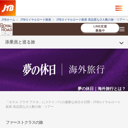
×
ツアーを探す
JTBホーム
JTBロイヤルロード銀座
JTBロイヤルロード銀座 高品質な少人数の旅・ツアー
海外ツアー
国内ツアー
LINE友達
募集中
添乗員と巡る旅
催行状況から探す
催行状況から探す
条件から探す
条件から探す
TOP
厳選ツアー
ツアーを探す
海外ツアー
NEW
国内ツアー
特集
スタッフブログ
デジタルパンフレット
お客様へのご案内
コンシェルジ
お申し込み
法人企業・自治体のみ
ュ紹介
の流れ
なさまへ
条件から探す
条件から探す
キーワード
キーワード
夢の休日｜海外旅行とは？
「ホテル プラザ アテネ」にステイ パリの優雅な休日６日間 - JTBロイヤルロード
銀座 高品質な少人数の旅・ツアー
出発地とエリア
出発地とエリア
ファーストクラスの旅