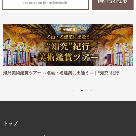
問い合わせる
（10:00-18:00 祝・年末年始休業）
外美術鑑賞ツアー ～名画・名建築に出逢う～｜“知究”紀行
海外ハ
｜“知
トップ