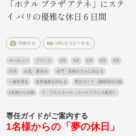
「ホテル プラザ アテネ」にステ
イ パリの優雅な休日６日間
出発月
出発月
1月
冬の国内旅行
2月
3月
1月
4月
8月
5月
印刷する
6月
9月
7月
10月
8月
11月
9月
12月
10月
お盆・夏休み
11月
年末年始
12月
ヨーロッパ
フランス
4月
5月
6月
8月
9月
ゴールデンウィーク
ブランド
お盆・夏休み
年末年始
10月
お盆・夏休み
名門・名物ホテルに泊まる
夢の休日 煌
夢の休日 国内旅行
一都市滞在
世界遺産を訪れる
専任ガイド・講師同行の旅
ブランド
四季彩紀行
1名様からの旅
ラ・プルミエール（エールフランス航空）
“知究”紀行
GRAND'EX
目的・テーマから探す
夢の休日 | 海外旅行
紅葉
花火
祭り
専任ガイドがご案内する
目的・テーマから探す
季節の風景
特別企画
1名様からの「夢の休日」
美術鑑賞
ラグジュアリーバスでめぐる
ヨーロッパの田舎（村・町）
ガンツウ
ななつ星in九州