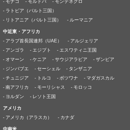
- モナコ
- モルドバ
- モンテネグロ
- ラトビア（バルト三国）
- リトアニア（バルト三国）
- ルーマニア
中近東・アフリカ
- アラブ首長国連邦（UAE）
- アルジェリア
- アンゴラ
- エジプト
- エスワティニ王国
- オマーン
- ケニア
- サウジアラビア
- ザンビア
- ジンバブエ
- セーシェル
- タンザニア
- チュニジア
- トルコ
- ボツワナ
- マダガスカル
- 南アフリカ
- モーリシャス
- モロッコ
- ヨルダン
- レソト王国
アメリカ
- アメリカ（アラスカ）
- カナダ
中南米