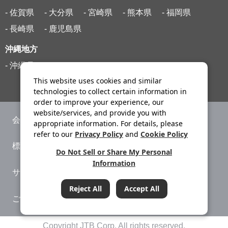
- 佐賀県
- 大分県
- 宮崎県
- 熊本県
- 福岡県
- 長崎県
- 鹿児島県
沖縄地方
- 沖縄県
This website uses cookies and similar
technologies to collect certain information in
order to improve your experience, our
website/services, and provide you with
会社案内
ニュースリリース
appropriate information. For details, please
refer to our
Privacy Policy
and
Cookie Policy
標識・約款
旅行条件書
Do Not Sell or Share My Personal
Information
サイトマップ
プライバシーポリシー
Reject All
Accept All
ご利用案内
システムメンテナンス
条件をクリア
Copyright JTB Corp. All rights reserved.