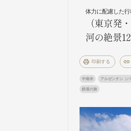
体力に配慮した行
（東京発・
条件から
条件から
河の絶景1
キーワード
キーワード
印刷する
出発地とエリ
出発地とエリ
中南米
アルゼンチン（パ
出発月
出発月
鉄道の旅
1月
冬の国内
2
11月
年末年始
ブランド
ブランド
“知究”紀行
夢の休日 