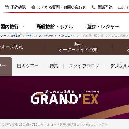
予約確認
よくある質問・お問い合わせ
電話予約
リ
国内旅行
高級旅館・ホテル
遊び・レジャー
ツアー
海外旅行
中南米
アルゼンチン（パタゴニア）
（東京発・関空着）パタゴニア岩峰と
海外
クルーズの旅
オーダーメイドの旅
アー
国内ツアー
特集
スタッフブログ
デジタル
なさまへ
氷河の絶景12日間 - JTBロイヤルロード銀座 高品質な少人数の旅・ツアー