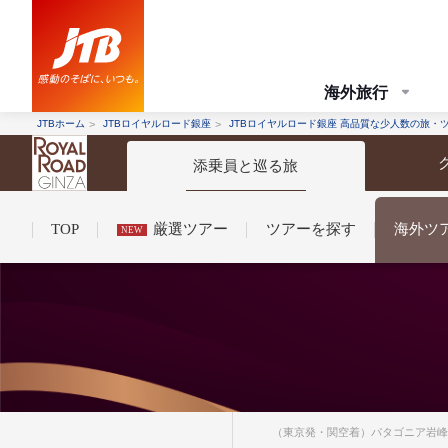
海外旅行
JTBホーム
JTBロイヤルロード銀座
JTBロイヤルロード銀座 高品質な少人数の旅・
添乗員と巡る旅
TOP
厳選ツアー
ツアーを探す
海外ツ
NEW
コンシェルジュ紹介
お申し込みの流れ
法人企業・自治体のみ
条件から探す
条件から探す
（東京発・関空着）パタゴニア岩峰と