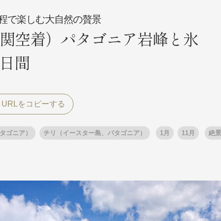
程で楽しむ大自然の贅景
関空着）パタゴニア岩峰と氷
探す
探す
2日間
ア
ア
タゴニア）
チリ（イースター島、パタゴニア）
1月
11月
絶
旅行
月
3月
1月
4月
8月
5月
9月
6月
10月
7月
11月
8月
12月
9月
お
12月
ゴールデンウィーク
お盆・夏休み
年末年始
煌
GRAND'EX
夢の休日 国内旅行
夢の休日 | 海外旅行
四季彩紀行