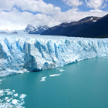
から探す
から探す
花火
ヨーロッパの田舎（村・町）
祭り
季節の風景
特別企画
名門・名物ホテルに泊ま
ラグジュアリーハ
グルメ
ななつ星in九州
リゾート
TWILIGHT EXPRESS 瑞風
一都市滞在
お祭り・イベント
会社で行く
の味覚を味わう
世界遺産を訪れる
アドベンチャーツーリズム・ウォーキング
1度は見てみたい遺跡
に出合う
芸術鑑賞（美術、音楽）・講師同行の旅
オーロラ
クルーズ
音楽鑑賞
名画鑑賞
葉
鉄道の旅
ハイキング・トレッキング
ド・講師同行の旅
1名様からの旅
ミエール（エールフランス航空）