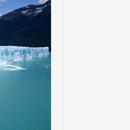
る
゙スでめぐる
絶景
観光列車