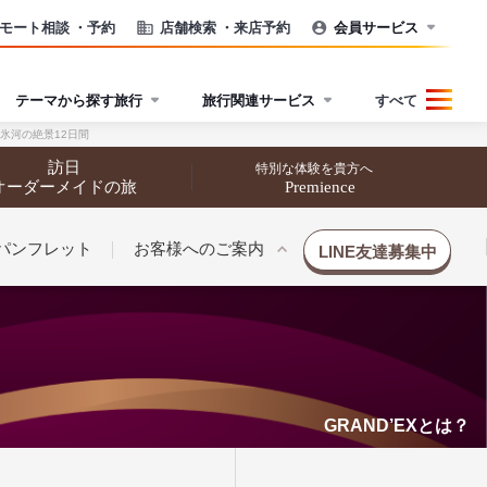
モート相談
・予約
店舗検索
・来店予約
会員サービス
テーマから探す旅行
旅行関連サービス
すべて
氷河の絶景12日間
訪日
特別な体験を貴方へ
オーダーメイドの旅
Premience
パンフレット
お客様へのご案内
LINE友達募集中
GRAND’EXとは？
催行状況から探す
催行状況から探す