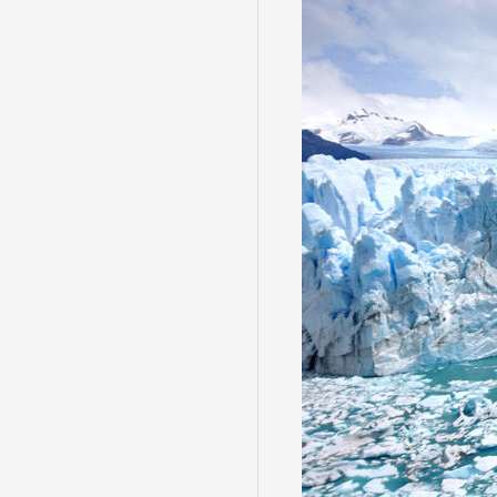
目的・テーマ
目的・テーマ
美術鑑賞
紅葉
特別企画
ガンツウ
日系航空
美食・旬
野生動物
島旅
お花・紅
専任ガイ
ラ・プル