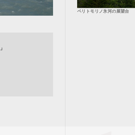
ペリトモリノ氷河の展望台
」