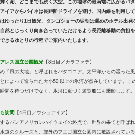
輝く湖、どこまでも続く大空。この地球の最南端に広がるパタ
アイアからパイネは長距離ドライブを避け、国内線を利用して
はゆったり1日観光。タンゴショーの翌朝は遅めのホテル出発
自然とじっくり向き合っていただけるよう長距離移動の負担を
できるゆとりの行程でご案内いたします
。
アレス国立公園観光
【8日目／カラファテ】
め「風の大地」と呼ばれるパタゴニア。太平洋からの湿った風
とによって造られた大小50 以上の氷河が点在しています。こ
瞬間を待つだけでなく、氷河に近づく遊覧船にも乗船します。
も訪問
【4日目／ウシュアイア】
するパンアメリカンハイウェイの終点で、世界の果てと呼ばれ
水道のクルーズと、郊外のフエゴ国立公園内に敷設されている