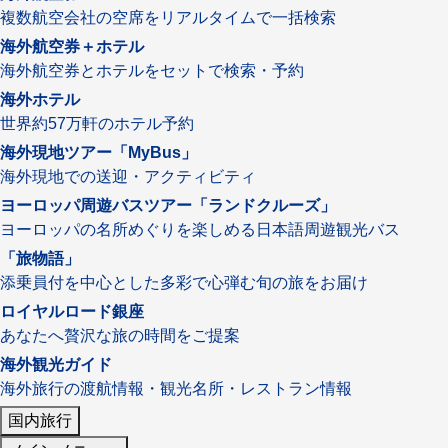
複数航空会社の空席をリアルタイムで一括検索
名門・名物ホテルに泊まる
TWILIGHT EXPRESS 瑞風
海外航空券＋ホテル
特別企画
美食・旬の味覚を味わう
グルメ
リゾート
海外航空券とホテルをセットで検索・予約
一都市滞在
アドベンチャーツーリズム・ウォー
お祭り・イベント
海外ホテル
キング
絶景
日系航空会社で行く
世界約57万軒のホテル予約
観光列車
島旅
世界遺産を訪れる
海外現地ツアー「MyBus」
芸術鑑賞（美術、音楽）・講師同行
1度は見てみたい遺跡
海外現地での送迎・アクティビティ
の旅
野生動物に出合う
オーロラ
ヨーロッパ周遊バスツアー「ランドクルーズ」
クルーズ
音楽鑑賞
名画鑑賞
ヨーロッパの名所めぐりを楽しめる日本語周遊観光バス
お花・紅葉
鉄道の旅
「旅物語」
添乗員付を中心とした多彩で心弾む旬の旅をお届け
ハイキング・トレッキング
ロイヤルロード銀座
専任ガイド・講師同行の旅
あなたへ贅沢な旅の時間をご提案
1名様からの旅
海外観光ガイド
ラ・プルミエール（エールフランス
海外旅行の渡航情報・観光名所・レストラン情報
航空）
国内旅行