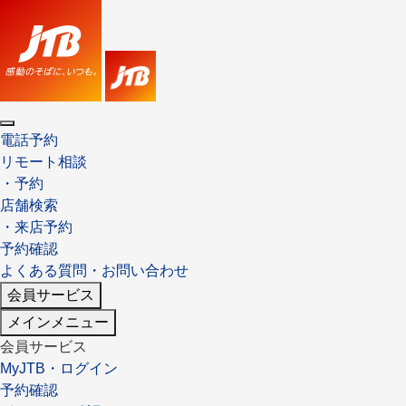
×
ツアーを探す
海外ツアー
国内ツアー
催行状況から探す
催行状況から探す
電話予約
条件から探す
条件から探す
リモート相談
・予約
店舗検索
・来店予約
条件から探す
条件から探す
予約確認
よくある質問・お問い合わせ
キーワード
キーワード
会員サービス
メインメニュー
会員サービス
出発地とエリア
出発地とエリア
MyJTB・ログイン
予約確認