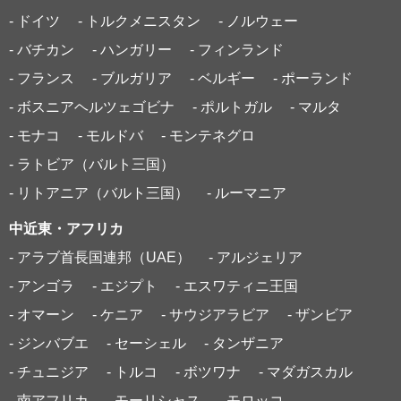
- ドイツ
- トルクメニスタン
- ノルウェー
- バチカン
- ハンガリー
- フィンランド
- フランス
- ブルガリア
- ベルギー
- ポーランド
- ボスニアヘルツェゴビナ
- ポルトガル
- マルタ
- モナコ
- モルドバ
- モンテネグロ
- ラトビア（バルト三国）
- リトアニア（バルト三国）
- ルーマニア
中近東・アフリカ
- アラブ首長国連邦（UAE）
- アルジェリア
- アンゴラ
- エジプト
- エスワティニ王国
- オマーン
- ケニア
- サウジアラビア
- ザンビア
- ジンバブエ
- セーシェル
- タンザニア
- チュニジア
- トルコ
- ボツワナ
- マダガスカル
- 南アフリカ
- モーリシャス
- モロッコ