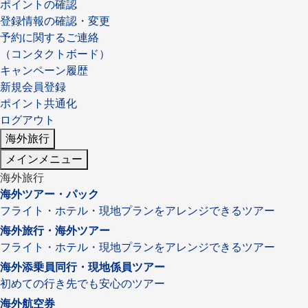
ポイントの確認
登録情報の確認・変更
予約に関するご連絡
（コンタクトボード）
出発月
出発月
キャンペーン履歴
1月
冬の国内旅行
2月
3月
1月
4月
8月
5月
新規会員登録
6月
9月
7月
10月
8月
11月
9月
12月
ポイント共通化
10月
お盆・夏休み
11月
年末年始
12月
ログアウト
海外旅行
ゴールデンウィーク
ブランド
メインメニュー
お盆・夏休み
年末年始
夢の休日 煌
夢の休日 国内旅行
海外旅行
ブランド
四季彩紀行
海外ツアー・パック
フライト・ホテル・現地プランをアレンジできるツアー
“知究”紀行
GRAND'EX
目的・テーマから探す
海外旅行・海外ツアー
夢の休日 | 海外旅行
紅葉
花火
祭り
フライト・ホテル・現地プランをアレンジできるツアー
目的・テーマから探す
季節の風景
特別企画
海外添乗員同行・現地係員ツアー
初めての行き先でも安心のツアー
美術鑑賞
ラグジュアリーバスでめぐる
海外航空券
ヨーロッパの田舎（村・町）
ガンツウ
ななつ星in九州