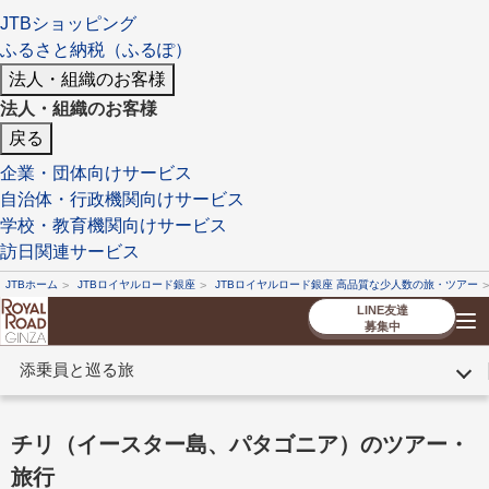
JTBショッピング
ふるさと納税（ふるぽ）
法人・組織のお客様
法人・組織のお客様
戻る
企業・団体向けサービス
自治体・行政機関向けサービス
学校・教育機関向けサービス
訪日関連サービス
JTBホーム
JTBロイヤルロード銀座
JTBロイヤルロード銀座 高品質な少人数の旅・ツアー
LINE友達
募集中
添乗員と巡る旅
TOP
厳選ツアー
ツアーを探す
海外ツアー
NEW
国内ツアー
特集
スタッフブログ
デジタルパンフレット
お客様へのご案内
コンシェルジ
お申し込み
法人企業・自治体のみ
チリ（イースター島、パタゴニア）のツアー・
ュ紹介
の流れ
なさまへ
旅行