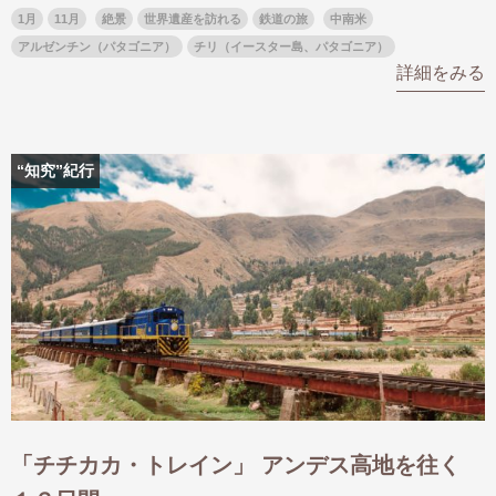
1月
11月
絶景
世界遺産を訪れる
鉄道の旅
中南米
アルゼンチン（パタゴニア）
チリ（イースター島、パタゴニア）
詳細をみる
“知究”紀行
「チチカカ・トレイン」 アンデス高地を往く