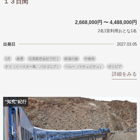
１３日間
2,668,000円 〜 4,488,000円
2名1室利用おとな1名
出発日
2027.03.05
3月
絶景
日系航空会社で行く
鉄道の旅
中南米
チリ（イースター島、パタゴニア）
ペルー（マチュピチュ）
ボリビア
詳細をみる
“知究”紀行