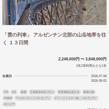
「雲の列車」 アルゼンチン北部の山岳地帯を往
く １３日間
2,248,000円 〜 3,848,000円
2名1室利用おとな1名
出発日
2026.07.08
2026.09.02
7月
9月
絶景
日系航空会社で行く
世界遺産を訪れる
鉄道の旅
中南米
アルゼンチン（パタゴニア）
チリ（イースター島、パタゴニア）
ボリビア