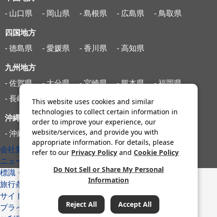
- 山口県
- 岡山県
- 島根県
- 広島県
- 鳥取県
四国地方
- 徳島県
- 愛媛県
- 香川県
- 高知県
九州地方
- 佐賀県
- 大分県
- 宮崎県
- 熊本県
- 福岡県
- 長崎県
- 鹿児島県
This website uses cookies and similar
technologies to collect certain information in
沖縄地方
order to improve your experience, our
website/services, and provide you with
- 沖縄県
appropriate information. For details, please
会社案内
refer to our
Privacy Policy
and
Cookie Policy
ニュースリリース
Do Not Sell or Share My Personal
標識・約款
Information
旅行条件書
サイトマップ
Reject All
Accept All
プライバシーポリシー