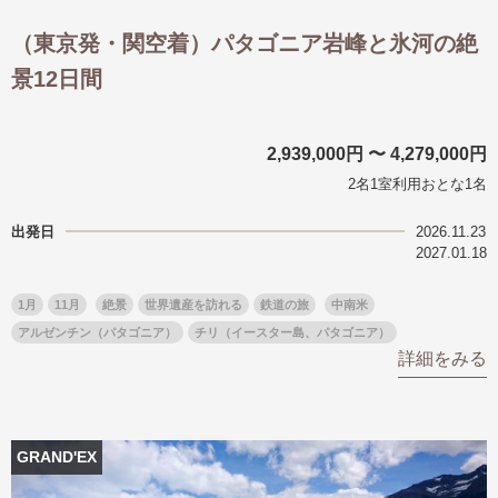
（東京発・関空着）パタゴニア岩峰と氷河の絶
景12日間
2,939,000円 〜 4,279,000円
2名1室利用おとな1名
出発日
2026.11.23
2027.01.18
1月
11月
絶景
世界遺産を訪れる
鉄道の旅
中南米
アルゼンチン（パタゴニア）
チリ（イースター島、パタゴニア）
詳細をみる
GRAND'EX