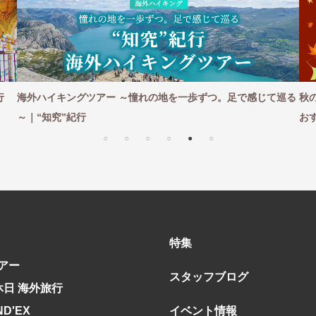
行
海外ハイキングツアー ～憧れの地を一歩ずつ。足で感じて巡る
秋
～｜“知究”紀行
お
特集
アー
スタッフブログ
休日 海外旅行
ND'EX
イベント情報