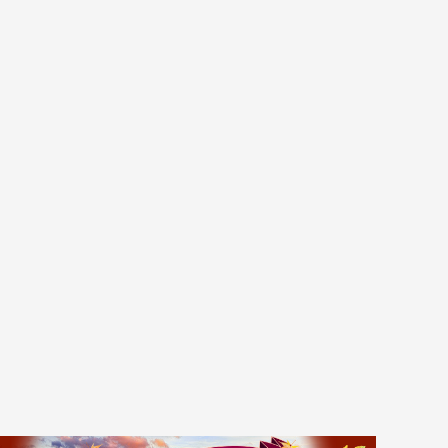
る
゙スでめぐる
絶景
観光列車