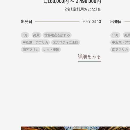
1,168,000円 〜 2,498,000円
美術鑑賞
紅葉
2名1室利用おとな1名
特別企画
ガンツウ
日系航空
美食・旬
出発日
2027.03.13
出発日
野生動物
島旅
3月
絶景
世界遺産を訪れる
10月
絶
お花・紅
中近東・アフリカ
エスワティニ王国
中近東・ア
専任ガイ
南アフリカ
レソト王国
南アフリカ
ラ・プル
詳細をみる