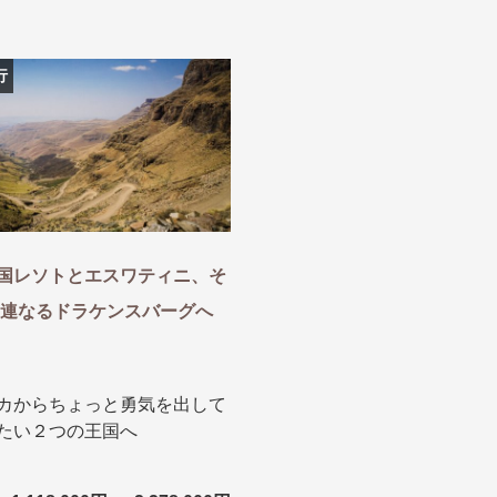
探す
探す
行
ア
ア
国レソトとエスワティニ、そ
旅行
月
3月
1月
4月
8月
5月
9月
6月
10月
7月
11月
8月
12月
9月
お
山連なるドラケンスバーグへ
12月
ゴールデンウィーク
お盆・夏休み
年末年始
カからちょっと勇気を出して
煌
GRAND'EX
夢の休日 国内旅行
夢の休日 | 海外旅行
四季彩紀行
たい２つの王国へ
から探す
から探す