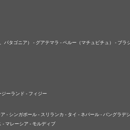
島、パタゴニア）
- グアテマラ
- ペルー（マチュピチュ）
- ブラ
ュージーランド
- フィジー
ジア
- シンガポール
- スリランカ
- タイ
- ネパール
- バングラデ
ス
- マレーシア
- モルディブ