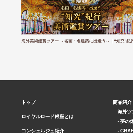
観戦ツアー
海外美術鑑賞ツアー ～名画・名建築に出逢う～｜“知究”紀
トップ
商品紹介
海外ツ
ロイヤルロード銀座とは
- 夢の
コンシェルジュ紹介
- GRA