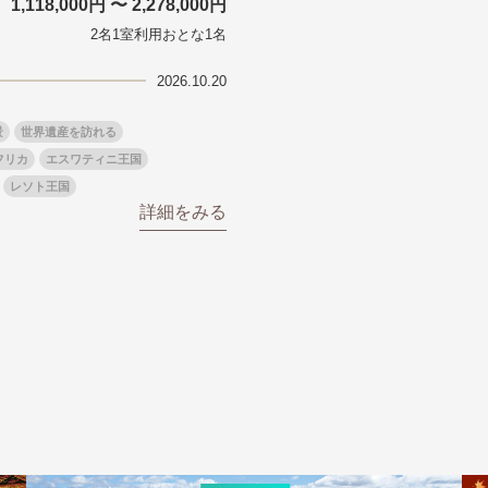
1,118,000円 〜 2,278,000円
花火
ヨーロッパの田舎（村・町）
祭り
季節の風景
特別企画
名門・名物ホテルに泊ま
ラグジュアリーハ
2名1室利用おとな1名
グルメ
ななつ星in九州
リゾート
TWILIGHT EXPRESS 瑞風
一都市滞在
お祭り・イベント
会社で行く
の味覚を味わう
世界遺産を訪れる
アドベンチャーツーリズム・ウォーキング
1度は見てみたい遺跡
2026.10.20
に出合う
芸術鑑賞（美術、音楽）・講師同行の旅
オーロラ
クルーズ
音楽鑑賞
名画鑑賞
景
世界遺産を訪れる
葉
鉄道の旅
ハイキング・トレッキング
フリカ
エスワティニ王国
ド・講師同行の旅
1名様からの旅
レソト王国
ミエール（エールフランス航空）
詳細をみる