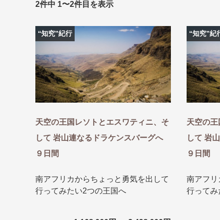
2件中 1〜2件目を表示
条件から
条件から
キーワード
キーワード
“知究”紀行
“知究”紀
出発地とエリ
出発地とエリ
出発月
出発月
天空の王国レソトとエスワティニ、そ
天空の王
1月
冬の国内
2
して 岩山連なるドラケンスバーグへ
して 岩
11月
年末年始
９日間
９日間
ブランド
ブランド
南アフリカからちょっと勇気を出して
南アフリ
“知究”紀行
夢の休日 
行ってみたい2つの王国へ
行ってみ
目的・テーマ
目的・テーマ