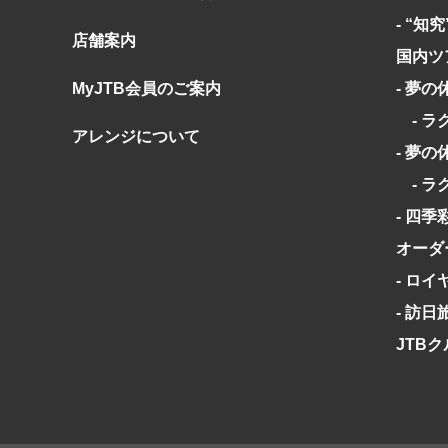
- “知
店舗案内
国内ツ
MyJTB会員のご案内
- 夢の
- ラ
アレンジについて
- 夢の
- ラ
- 四季
オーダ
- ロ
- 訪
JTB