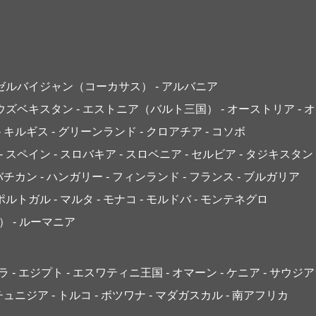
アゼルバイジャン（コーカサス）
- アルバニア
 ウズベキスタン
- エストニア（バルト三国）
- オーストリア
- 
- キルギス
- グリーンランド
- クロアチア
- コソボ
- スペイン
- スロバキア
- スロベニア
- セルビア
- タジキスタン
 バチカン
- ハンガリー
- フィンランド
- フランス
- ブルガリア
 ポルトガル
- マルタ
- モナコ
- モルドバ
- モンテネグロ
）
- ルーマニア
ゴラ
- エジプト
- エスワティニ王国
- オマーン
- ケニア
- サウジ
 チュニジア
- トルコ
- ボツワナ
- マダガスカル
- 南アフリカ