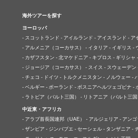
海外ツアーを探す
ヨーロッパ
- スコットランド
- アイルランド
- アイスランド
- 
- アルメニア（コーカサス）
- イタリア
- イギリス
-
- カザフスタン
- 北マケドニア
- キプロス
- ギリシャ
- ジョージア（コーカサス）
- スイス
- スウェーデン
- チェコ
- ドイツ
- トルクメニスタン
- ノルウェー
-
- ベルギー
- ポーランド
- ボスニアヘルツェゴビナ
-
- ラトビア（バルト三国）
- リトアニア（バルト三国
中近東・アフリカ
- アラブ首長国連邦（UAE）
- アルジェリア
- アン
- ザンビア
- ジンバブエ
- セーシェル
- タンザニア
-