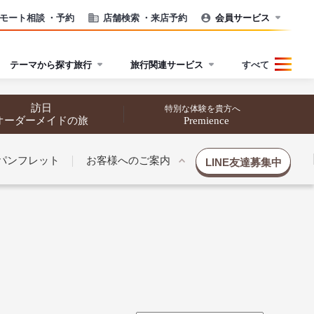
モート相談
・予約
店舗検索
・来店予約
会員サービス
テーマから探す旅行
旅行関連サービス
すべて
訪日
特別な体験を貴方へ
オーダーメイドの旅
Premience
パンフレット
お客様へのご案内
LINE友達募集中
催行状況から探す
催行状況から探す