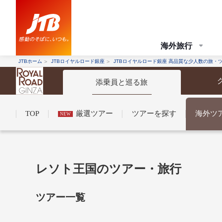
海外旅行
JTBホーム
JTBロイヤルロード銀座
JTBロイヤルロード銀座 高品質な少人数の旅・
添乗員と巡る旅
TOP
厳選ツアー
ツアーを探す
海外ツ
NEW
コンシェルジュ紹介
お申し込みの流れ
法人企業・自治体のみ
レソト王国のツアー・旅行
条件から探す
条件から探す
ツアー一覧