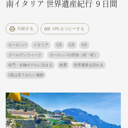
南イタリア 世界遺産紀行 ９日間
出発月
出発月
印刷する
1月
冬の国内旅行
2月
3月
1月
4月
8月
5月
6月
9月
7月
10月
8月
11月
9月
12月
ヨーロッパ
イタリア
5月
6月
9月
10月
お盆・夏休み
11月
年末年始
12月
ゴールデンウィーク
ヨーロッパの田舎（村・町）
ゴールデンウィーク
ブランド
名門・名物ホテルに泊まる
絶景
世界遺産を訪れる
お盆・夏休み
年末年始
夢の休日 煌
夢の休日 国内旅行
1度は見てみたい遺跡
ブランド
四季彩紀行
“知究”紀行
GRAND'EX
目的・テーマから探す
夢の休日 | 海外旅行
紅葉
花火
祭り
目的・テーマから探す
季節の風景
特別企画
美術鑑賞
ラグジュアリーバスでめぐる
ヨーロッパの田舎（村・町）
ガンツウ
ななつ星in九州