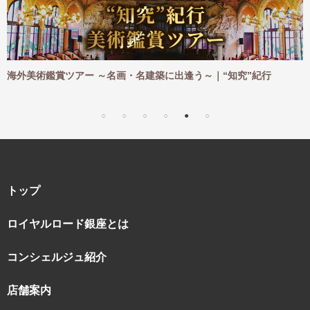
鑑賞ツアー ～名画・名建築に出逢う～｜“知究”紀行
海外ハイキン
｜“知究”紀行
トップ
ロイヤルロード銀座とは
コンシェルジュ紹介
店舗案内