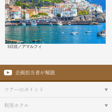
名門・名物ホテルに泊まる
TWILIGHT EXPRESS 瑞風
特別企画
美食・旬の味覚を味わう
グルメ
リゾート
一都市滞在
アドベンチャーツーリズム・ウォー
お祭り・イベント
キング
絶景
日系航空会社で行く
観光列車
島旅
世界遺産を訪れる
芸術鑑賞（美術、音楽）・講師同行
1度は見てみたい遺跡
5日目／アマルフィ
の旅
野生動物に出合う
オーロラ
クルーズ
音楽鑑賞
名画鑑賞
お花・紅葉
鉄道の旅
企画担当者が解説
ハイキング・トレッキング
専任ガイド・講師同行の旅
1名様からの旅
ツアーのポイント
ラ・プルミエール（エールフランス
航空）
利用ホテル