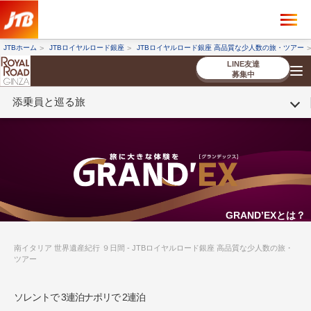
×
ツアーを探す
JTBホーム
JTBロイヤルロード銀座
JTBロイヤルロード銀座 高品質な少人数の旅・ツアー
海外ツアー
国内ツアー
LINE友達
募集中
添乗員と巡る旅
催行状況から探す
催行状況から探す
条件から探す
条件から探す
TOP
厳選ツアー
ツアーを探す
海外ツアー
NEW
国内ツアー
特集
スタッフブログ
デジタルパンフレット
お客様へのご案内
コンシェルジ
お申し込み
法人企業・自治体のみ
ュ紹介
の流れ
なさまへ
条件から探す
条件から探す
キーワード
キーワード
GRAND’EXとは？
南イタリア 世界遺産紀行 ９日間 - JTBロイヤルロード銀座 高品質な少人数の旅・
ツアー
出発地とエリア
出発地とエリア
ソレントで 3連泊ナポリで 2連泊