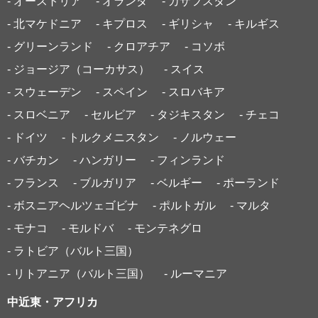
- オーストリア
- オランダ
- カザフスタン
- 北マケドニア
- キプロス
- ギリシャ
- キルギス
- グリーンランド
- クロアチア
- コソボ
- ジョージア（コーカサス）
- スイス
- スウェーデン
- スペイン
- スロバキア
- スロベニア
- セルビア
- タジキスタン
- チェコ
- ドイツ
- トルクメニスタン
- ノルウェー
- バチカン
- ハンガリー
- フィンランド
- フランス
- ブルガリア
- ベルギー
- ポーランド
- ボスニアヘルツェゴビナ
- ポルトガル
- マルタ
- モナコ
- モルドバ
- モンテネグロ
- ラトビア（バルト三国）
- リトアニア（バルト三国）
- ルーマニア
中近東・アフリカ