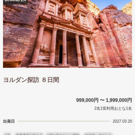
出発月
出発月
1月
冬の国内旅行
2月
3月
1月
4月
8月
5月
6月
9月
7月
10月
8月
11月
9月
12月
10月
お盆・夏休み
11月
年末年始
12月
ゴールデンウィーク
ブランド
お盆・夏休み
年末年始
夢の休日 煌
夢の休日 国内旅行
ヨルダン探訪 ８日間
ブランド
四季彩紀行
“知究”紀行
GRAND'EX
目的・テーマから探す
999,000円 〜 1,999,000円
夢の休日 | 海外旅行
紅葉
花火
祭り
2名1室利用おとな1名
目的・テーマから探す
季節の風景
特別企画
出発日
2027.03.20
美術鑑賞
ラグジュアリーバスでめぐる
ヨーロッパの田舎（村・町）
ガンツウ
ななつ星in九州