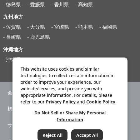
- 徳島県
- 愛媛県
- 香川県
- 高知県
九州地方
- 佐賀県
- 大分県
- 宮崎県
- 熊本県
- 福岡県
- 長崎県
- 鹿児島県
沖縄地方
- 沖縄県
This website uses cookies and similar
technologies to collect certain information in
order to improve your experience, our
website/services, and provide you with
会社案内
ニュースリリース
appropriate information. For details, please
refer to our
Privacy Policy
and
Cookie Policy
標識・約款
旅行条件書
Do Not Sell or Share My Personal
Information
サイトマップ
プライバシーポリシー
Reject All
Accept All