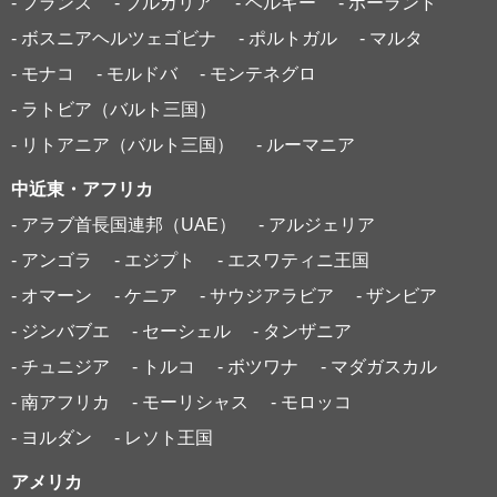
- フランス
- ブルガリア
- ベルギー
- ポーランド
- ボスニアヘルツェゴビナ
- ポルトガル
- マルタ
- モナコ
- モルドバ
- モンテネグロ
- ラトビア（バルト三国）
- リトアニア（バルト三国）
- ルーマニア
中近東・アフリカ
- アラブ首長国連邦（UAE）
- アルジェリア
- アンゴラ
- エジプト
- エスワティニ王国
- オマーン
- ケニア
- サウジアラビア
- ザンビア
- ジンバブエ
- セーシェル
- タンザニア
- チュニジア
- トルコ
- ボツワナ
- マダガスカル
- 南アフリカ
- モーリシャス
- モロッコ
- ヨルダン
- レソト王国
アメリカ