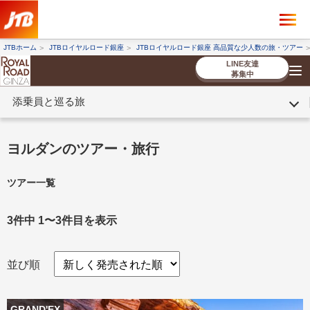
×
ツアーを探す
JTBホーム
JTBロイヤルロード銀座
JTBロイヤルロード銀座 高品質な少人数の旅・ツアー
海外ツアー
国内ツアー
LINE友達
募集中
添乗員と巡る旅
催行状況から探す
催行状況から探す
条件から探す
条件から探す
TOP
厳選ツアー
ツアーを探す
海外ツアー
NEW
国内ツアー
特集
スタッフブログ
デジタルパンフレット
お客様へのご案内
コンシェルジ
お申し込み
法人企業・自治体のみ
ヨルダンのツアー・旅行
ュ紹介
の流れ
なさまへ
ツアー一覧
条件から探す
条件から探す
キーワード
キーワード
3件中 1〜3件目を表示
並び順
出発地とエリア
出発地とエリア
GRAND'EX