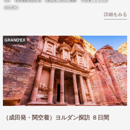
3月
世界遺産を訪れる
1度は見てみたい遺跡
中近東・アフリカ
名門・名物ホテルに泊まる
TWILIGHT EXPRESS 瑞風
ヨルダン
詳細をみる
特別企画
美食・旬の味覚を味わう
グルメ
リゾート
一都市滞在
アドベンチャーツーリズム・ウォー
お祭り・イベント
キング
絶景
日系航空会社で行く
観光列車
島旅
GRAND'EX
世界遺産を訪れる
芸術鑑賞（美術、音楽）・講師同行
1度は見てみたい遺跡
の旅
野生動物に出合う
オーロラ
クルーズ
音楽鑑賞
名画鑑賞
お花・紅葉
鉄道の旅
ハイキング・トレッキング
専任ガイド・講師同行の旅
1名様からの旅
ラ・プルミエール（エールフランス
航空）
（成田発・関空着）ヨルダン探訪 ８日間