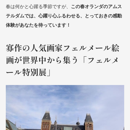
春は何かと心躍る季節ですが、
この春オランダのアムス
名門・名物ホテルに泊まる
TWILIGHT EXPRESS 瑞風
特別企画
美食・旬の味覚を味わう
グルメ
リゾート
テルダムでは、心躍り心ふるわせる、とっておきの感動
一都市滞在
アドベンチャーツーリズム・ウォー
お祭り・イベント
体験があなたを待っています！
キング
絶景
日系航空会社で行く
観光列車
島旅
世界遺産を訪れる
寡作の人気画家フェルメール絵
芸術鑑賞（美術、音楽）・講師同行
1度は見てみたい遺跡
の旅
画が世界中から集う「フェルメ
野生動物に出合う
オーロラ
クルーズ
音楽鑑賞
名画鑑賞
ール特別展」
お花・紅葉
鉄道の旅
ハイキング・トレッキング
専任ガイド・講師同行の旅
1名様からの旅
ラ・プルミエール（エールフランス
航空）