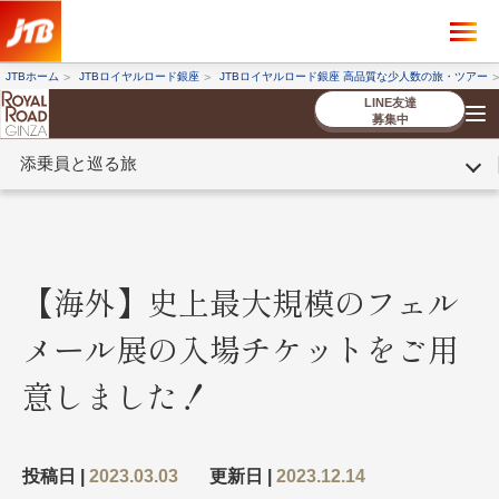
×
ツアーを探す
JTBホーム
JTBロイヤルロード銀座
JTBロイヤルロード銀座 高品質な少人数の旅・ツアー
海外ツアー
国内ツアー
LINE友達
募集中
添乗員と巡る旅
催行状況から探す
催行状況から探す
条件から探す
条件から探す
TOP
厳選ツアー
ツアーを探す
海外ツアー
NEW
国内ツアー
特集
スタッフブログ
デジタルパンフレット
お客様へのご案内
コンシェルジ
お申し込み
法人企業・自治体のみ
ュ紹介
の流れ
なさまへ
【海外】史上最大規模のフェル
条件から探す
条件から探す
メール展の入場チケットをご用
キーワード
キーワード
意しました！
出発地とエリア
出発地とエリア
投稿日 |
2023.03.03
更新日 |
2023.12.14