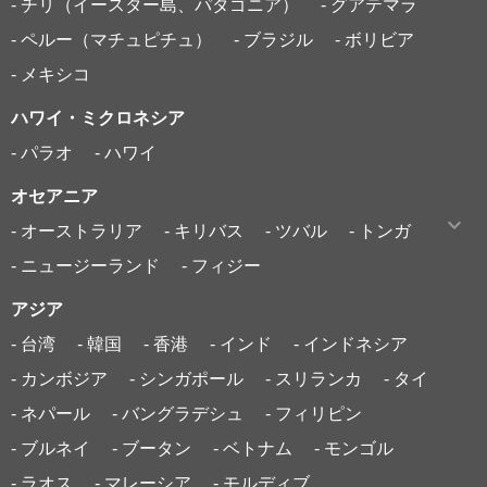
- チリ（イースター島、パタゴニア）
- グアテマラ
- ペルー（マチュピチュ）
- ブラジル
- ボリビア
- メキシコ
ハワイ・ミクロネシア
- パラオ
- ハワイ
オセアニア
- オーストラリア
- キリバス
- ツバル
- トンガ
- ニュージーランド
- フィジー
アジア
- 台湾
- 韓国
- 香港
- インド
- インドネシア
- カンボジア
- シンガポール
- スリランカ
- タイ
- ネパール
- バングラデシュ
- フィリピン
- ブルネイ
- ブータン
- ベトナム
- モンゴル
- ラオス
- マレーシア
- モルディブ