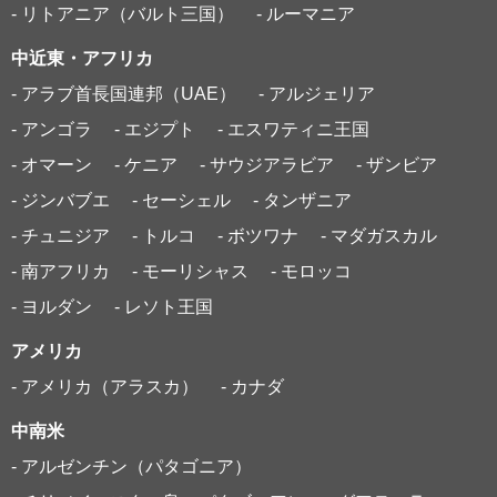
- リトアニア（バルト三国）
- ルーマニア
中近東・アフリカ
- アラブ首長国連邦（UAE）
- アルジェリア
- アンゴラ
- エジプト
- エスワティニ王国
- オマーン
- ケニア
- サウジアラビア
- ザンビア
- ジンバブエ
- セーシェル
- タンザニア
- チュニジア
- トルコ
- ボツワナ
- マダガスカル
- 南アフリカ
- モーリシャス
- モロッコ
- ヨルダン
- レソト王国
アメリカ
- アメリカ（アラスカ）
- カナダ
中南米
- アルゼンチン（パタゴニア）