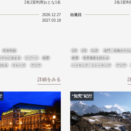
2名1室利用おとな1名
2名1室利
から探す
から探す
2026.12.27
出発日
花火
ヨーロッパの田舎（村・町）
祭り
季節の風景
特別企画
名門・名物ホテルに泊ま
ラグジュアリーハ
2027.03.18
グルメ
ななつ星in九州
リゾート
TWILIGHT EXPRESS 瑞風
一都市滞在
お祭り・イベント
会社で行く
の味覚を味わう
世界遺産を訪れる
アドベンチャーツーリズム・ウォーキング
1度は見てみたい遺跡
に出合う
芸術鑑賞（美術、音楽）・講師同行の旅
オーロラ
クルーズ
音楽鑑賞
名画鑑賞
年末年始
2月
3月
11月
名門・名物ホテル
葉
鉄道の旅
ハイキング・トレッキング
ホテルに泊まる
リゾート
絶景
絶景
世界遺産を訪れる
ド・講師同行の旅
1名様からの旅
訪れる
クルーズ
アジア
ハイキング・トレッキング
アジア
ミエール（エールフランス航空）
詳細をみる
行
“知究”紀行