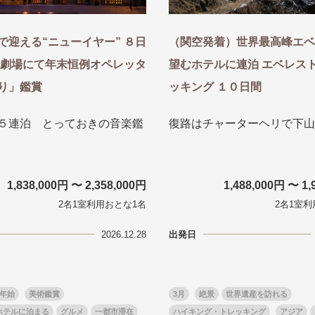
で迎える“ニューイヤー” ８日
（関空発着）世界最高峰エベ
歌劇場にて年末恒例オペレッタ
望むホテルに連泊 エベレス
り」鑑賞
ッキング １０日間
５連泊 とっておきの音楽鑑
復路はチャーターヘリで下山
1,838,000円 〜 2,358,000円
1,488,000円 〜 1,
2名1室利用おとな1名
2名1室利
2026.12.28
出発日
年始
美術鑑賞
3月
絶景
世界遺産を訪れる
ホテルに泊まる
グルメ
一都市滞在
ハイキング・トレッキング
アジア