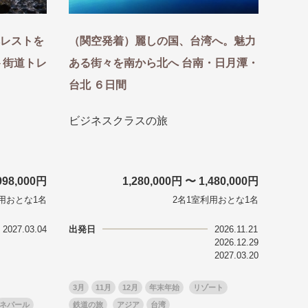
レストを
（関空発着）麗しの国、台湾へ。魅力
ト街道トレ
ある街々を南から北へ 台南・日月潭・
台北 ６日間
ビジネスクラスの旅
998,000円
1,280,000円 〜 1,480,000円
用おとな1名
2名1室利用おとな1名
2027.03.04
出発日
2026.11.21
2026.12.29
2027.03.20
3月
11月
12月
年末年始
リゾート
ネパール
鉄道の旅
アジア
台湾