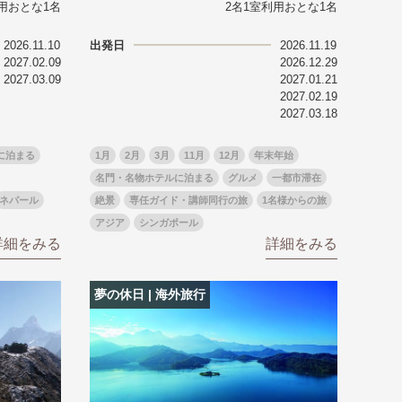
用おとな1名
2名1室利用おとな1名
2026.11.10
出発日
2026.11.19
る
゙スでめぐる
2027.02.09
2026.12.29
2027.03.09
2027.01.21
絶景
2027.02.19
観光列車
2027.03.18
に泊まる
1月
2月
3月
11月
12月
年末年始
名門・名物ホテルに泊まる
グルメ
一都市滞在
ネパール
絶景
専任ガイド・講師同行の旅
1名様からの旅
アジア
シンガポール
詳細をみる
詳細をみる
夢の休日 | 海外旅行