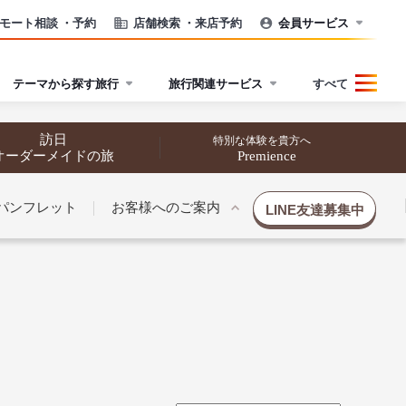
モート相談
・予約
店舗検索
・来店予約
会員サービス
テーマから探す旅行
旅行関連サービス
すべて
訪日
特別な体験を貴方へ
オーダーメイドの旅
Premience
パンフレット
お客様へのご案内
LINE友達募集中
催行状況から探す
催行状況から探す