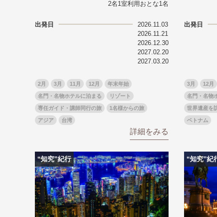
2名1室利用おとな1名
目的・テーマ
目的・テーマ
出発日
2026.11.03
出発日
美術鑑賞
紅葉
2026.11.21
2026.12.30
特別企画
ガンツウ
2027.02.20
日系航空
美食・旬
2027.03.20
野生動物
島旅
2月
3月
11月
12月
年末年始
3月
12月
お花・紅
名門・名物ホテルに泊まる
リゾート
名門・名物
専任ガイ
専任ガイド・講師同行の旅
1名様からの旅
世界遺産を
ラ・プル
アジア
台湾
ベトナム
詳細をみる
“知究”紀行
“知究”紀