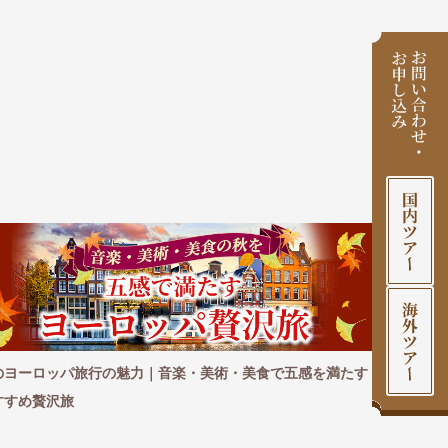
す
この秋おすすめの海外旅行｜心おきなく愉しむカナダ・アジ
20
ア・オセアニア厳選ツアー
トに