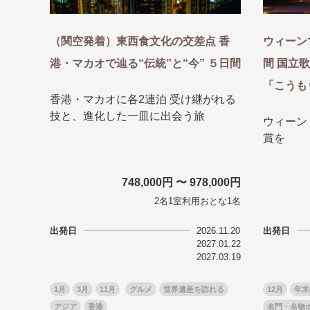
（関空発着）東西食文化の交差点 香
ウィーン
港・マカオで辿る“伝統”と“今” ５日間
間 国立
「こうも
香港・マカオに各2連泊 受け継がれる
技と、進化した一皿に出会う旅
ウィーン
賞を
748,000円 〜 978,000円
2名1室利用おとな1名
出発日
2026.11.20
出発日
2027.01.22
2027.03.19
1月
3月
11月
グルメ
世界遺産を訪れる
12月
年末
アジア
香港
名門・名物