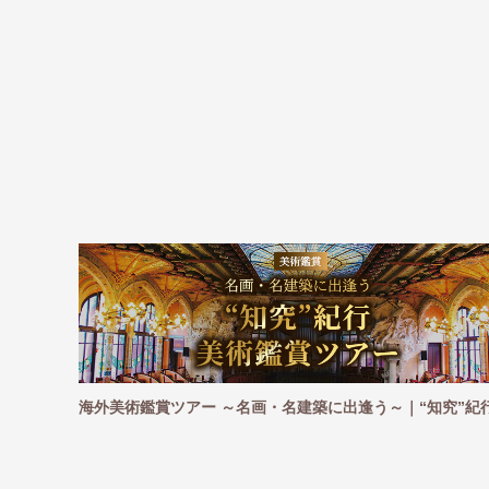
｜“知究”紀行
海外ハイキングツアー ～憧れの地を一歩ずつ。足で
～｜“知究”紀行