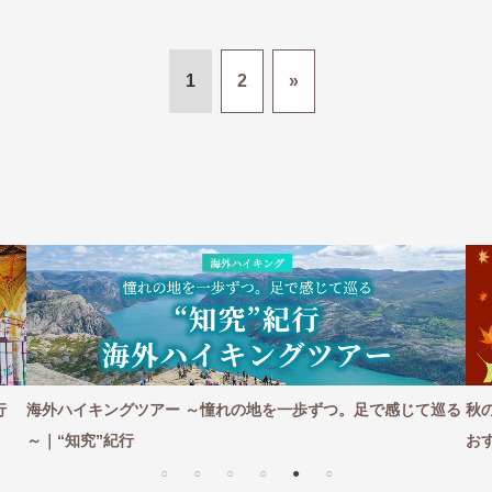
1
2
»
感じて巡る
秋のヨーロッパ旅行の魅力｜音楽・美術・美食で五感を満た
おすすめ贅沢旅