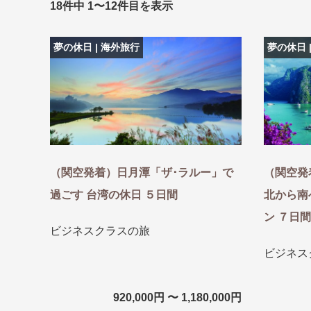
18件中 1〜12件目を表示
夢の休日 | 海外旅行
夢の休日 
条件から
条件から
キーワード
キーワード
出発地とエリ
出発地とエリ
（関空発着）日月潭「ザ･ラルー」で
（関空発
過ごす 台湾の休日 ５日間
北から南
出発月
出発月
ン ７日間
1月
冬の国内
2
ビジネスクラスの旅
11月
年末年始
ビジネス
ブランド
ブランド
920,000円 〜 1,180,000円
“知究”紀行
夢の休日 