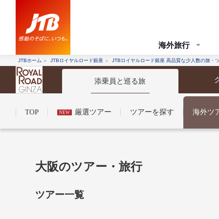
海外旅行
JTBホーム
JTBロイヤルロード銀座
JTBロイヤルロード銀座 高品質な少人数の旅・
添乗員と巡る旅
TOP
厳選ツアー
ツアーを探す
海外ツ
NEW
コンシェルジュ紹介
お申し込みの流れ
法人企業・自治体のみ
大阪のツアー・旅行
ツアー一覧
条件から探す
条件から探す