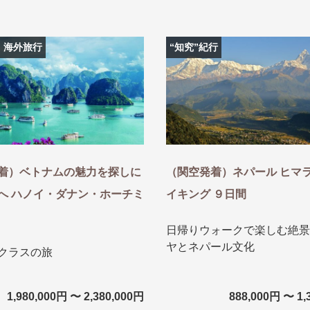
| 海外旅行
“知究”紀行
探す
探す
ア
ア
着）ベトナムの魅力を探しに
（関空発着）ネパール ヒマ
へ ハノイ・ダナン・ホーチミ
イキング ９日間
旅行
月
3月
1月
4月
8月
5月
9月
6月
10月
7月
11月
8月
12月
9月
お
日帰りウォークで楽しむ絶景
ヤとネパール文化
12月
ゴールデンウィーク
お盆・夏休み
年末年始
クラスの旅
1,980,000円 〜 2,380,000円
888,000円 〜 1,
煌
GRAND'EX
夢の休日 国内旅行
夢の休日 | 海外旅行
四季彩紀行