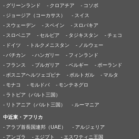
- グリーンランド
- クロアチア
- コソボ
- ジョージア（コーカサス）
- スイス
- スウェーデン
- スペイン
- スロバキア
- スロベニア
- セルビア
- タジキスタン
- チェコ
- ドイツ
- トルクメニスタン
- ノルウェー
- バチカン
- ハンガリー
- フィンランド
- フランス
- ブルガリア
- ベルギー
- ポーランド
- ボスニアヘルツェゴビナ
- ポルトガル
- マルタ
- モナコ
- モルドバ
- モンテネグロ
- ラトビア（バルト三国）
- リトアニア（バルト三国）
- ルーマニア
中近東・アフリカ
- アラブ首長国連邦（UAE）
- アルジェリア
- アンゴラ
- エジプト
- エスワティニ王国