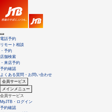
×
ツアーを探す
海外ツアー
国内ツアー
催行状況から探す
催行状況から探す
電話予約
条件から探す
条件から探す
リモート相談
・予約
店舗検索
・来店予約
条件から探す
条件から探す
予約確認
よくある質問・お問い合わせ
キーワード
キーワード
会員サービス
メインメニュー
会員サービス
出発地とエリア
出発地とエリア
MyJTB・ログイン
予約確認