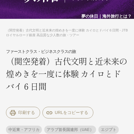
夢の休日｜海外旅行とは？
（関空発着）古代文明と近未来の煌めきを一度に体験 カイロとドバイ６日間 - JTB
ロイヤルロード銀座 高品質な少人数の旅・ツアー
ファーストクラス・ビジネスクラスの旅
（関空発着）古代文明と近未来の
煌めきを一度に体験 カイロとド
バイ６日間
印刷する
中近東・アフリカ
アラブ首長国連邦（UAE）
エジプト