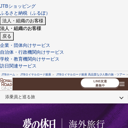
JTBショッピング
ふるさと納税（ふるぽ）
法人・組織のお客様
法人・組織のお客様
戻る
企業・団体向けサービス
自治体・行政機関向けサービス
学校・教育機関向けサービス
訪日関連サービス
JTBホーム
JTBロイヤルロード銀座
JTBロイヤルロード銀座 高品質な少人数の旅・ツアー
LINE友達
募集中
添乗員と巡る旅
TOP
厳選ツアー
ツアーを探す
海外ツアー
NEW
国内ツアー
特集
スタッフブログ
デジタルパンフレット
お客様へのご案内
コンシェルジ
お申し込み
法人企業・自治体のみ
ュ紹介
の流れ
なさまへ