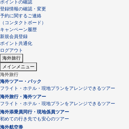
ポイントの確認
登録情報の確認・変更
予約に関するご連絡
（コンタクトボード）
出発月
出発月
キャンペーン履歴
1月
冬の国内旅行
2月
3月
1月
4月
8月
5月
新規会員登録
6月
9月
7月
10月
8月
11月
9月
12月
ポイント共通化
10月
お盆・夏休み
11月
年末年始
12月
ログアウト
海外旅行
ゴールデンウィーク
ブランド
メインメニュー
お盆・夏休み
年末年始
夢の休日 煌
夢の休日 国内旅行
海外旅行
ブランド
四季彩紀行
海外ツアー・パック
フライト・ホテル・現地プランをアレンジできるツアー
“知究”紀行
GRAND'EX
目的・テーマから探す
海外旅行・海外ツアー
夢の休日 | 海外旅行
紅葉
花火
祭り
フライト・ホテル・現地プランをアレンジできるツアー
目的・テーマから探す
季節の風景
特別企画
海外添乗員同行・現地係員ツアー
初めての行き先でも安心のツアー
美術鑑賞
ラグジュアリーバスでめぐる
海外航空券
ヨーロッパの田舎（村・町）
ガンツウ
ななつ星in九州