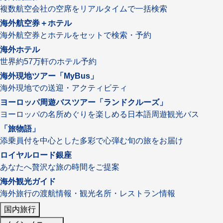
複数航空会社の空席をリアルタイムで一括検索
名門・名物ホテルに泊まる
TWILIGHT EXPRESS 瑞風
海外航空券＋ホテル
特別企画
美食・旬の味覚を味わう
グルメ
リゾート
海外航空券とホテルをセットで検索・予約
一都市滞在
アドベンチャーツーリズム・ウォー
お祭り・イベント
海外ホテル
キング
絶景
日系航空会社で行く
世界約57万軒のホテル予約
観光列車
島旅
世界遺産を訪れる
海外現地ツアー「MyBus」
芸術鑑賞（美術、音楽）・講師同行
1度は見てみたい遺跡
海外現地での送迎・アクティビティ
の旅
野生動物に出合う
オーロラ
ヨーロッパ周遊バスツアー「ランドクルーズ」
クルーズ
音楽鑑賞
名画鑑賞
ヨーロッパの名所めぐりを楽しめる日本語周遊観光バス
お花・紅葉
鉄道の旅
「旅物語」
添乗員付を中心とした多彩で心弾む旬の旅をお届け
ハイキング・トレッキング
ロイヤルロード銀座
専任ガイド・講師同行の旅
あなたへ贅沢な旅の時間をご提案
1名様からの旅
海外観光ガイド
ラ・プルミエール（エールフランス
海外旅行の渡航情報・観光名所・レストラン情報
航空）
国内旅行