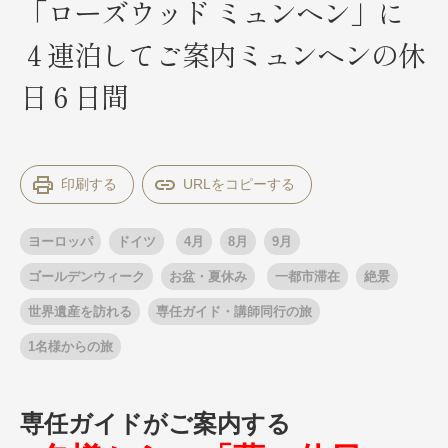
「ローズウッド ミュンヘン」に
４連泊してご案内ミュンヘンの休
出発月
出発月
日６日間
1月
冬の国内旅行
2月
3月
1月
4月
8月
5月
6月
9月
7月
10月
8月
11月
9月
12月
10月
お盆・夏休み
11月
年末年始
12月
印刷する
ゴールデンウィーク
ブランド
お盆・夏休み
年末年始
ヨーロッパ
ドイツ
4月
8月
9月
夢の休日 煌
夢の休日 国内旅行
ブランド
ゴールデンウィーク
お盆・夏休み
一都市滞在
絶景
四季彩紀行
“知究”紀行
GRAND'EX
世界遺産を訪れる
専任ガイド・講師同行の旅
目的・テーマから探す
夢の休日 | 海外旅行
1名様からの旅
紅葉
花火
祭り
目的・テーマから探す
季節の風景
特別企画
美術鑑賞
ラグジュアリーバスでめぐる
専任ガイドがご案内する
ヨーロッパの田舎（村・町）
ガンツウ
ななつ星in九州