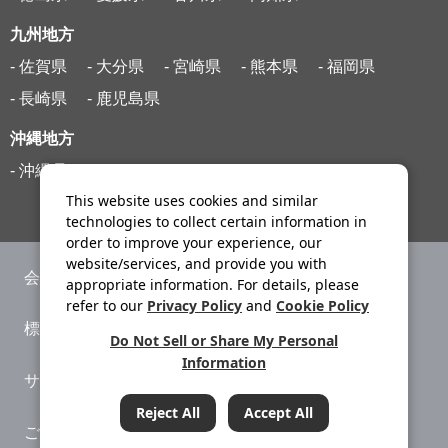
九州地方
- 佐賀県
- 大分県
- 宮崎県
- 熊本県
- 福岡県
- 長崎県
- 鹿児島県
沖縄地方
- 沖縄県
This website uses cookies and similar
technologies to collect certain information in
order to improve your experience, our
website/services, and provide you with
会社案内
ニュースリリース
appropriate information. For details, please
refer to our
Privacy Policy
and
Cookie Policy
標識・約款
旅行条件書
Do Not Sell or Share My Personal
Information
サイトマップ
プライバシーポリシー
Reject All
Accept All
ご利用案内
システムメンテナンス