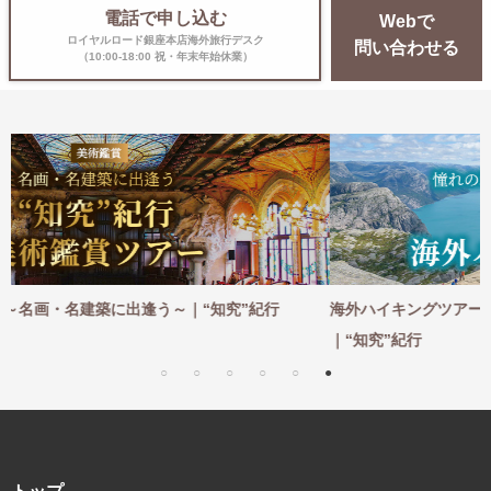
電話で申し込む
Webで
ロイヤルロード銀座本店海外旅行デスク
問い合わせる
（10:00-18:00 祝・年末年始休業）
紀行
海外ハイキングツアー ～憧れの地を一歩ずつ。足で感じて
｜“知究”紀行