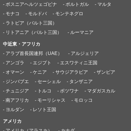
- ボスニアヘルツェゴビナ
- ポルトガル
- マルタ
- モナコ
- モルドバ
- モンテネグロ
- ラトビア（バルト三国）
- リトアニア（バルト三国）
- ルーマニア
中近東・アフリカ
- アラブ首長国連邦（UAE）
- アルジェリア
- アンゴラ
- エジプト
- エスワティニ王国
- オマーン
- ケニア
- サウジアラビア
- ザンビア
- ジンバブエ
- セーシェル
- タンザニア
- チュニジア
- トルコ
- ボツワナ
- マダガスカル
- 南アフリカ
- モーリシャス
- モロッコ
- ヨルダン
- レソト王国
アメリカ
- アメリカ（アラスカ）
- カナダ