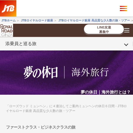
×
ツアーを探す
JTBホーム
JTBロイヤルロード銀座
JTBロイヤルロード銀座 高品質な少人数の旅・ツアー
海外ツアー
国内ツアー
LINE友達
募集中
添乗員と巡る旅
催行状況から探す
催行状況から探す
条件から探す
条件から探す
TOP
厳選ツアー
ツアーを探す
海外ツアー
NEW
国内ツアー
特集
スタッフブログ
デジタルパンフレット
お客様へのご案内
コンシェルジ
お申し込み
法人企業・自治体のみ
ュ紹介
の流れ
なさまへ
条件から探す
条件から探す
キーワード
キーワード
夢の休日｜海外旅行とは？
「ローズウッド ミュンヘン」に４連泊してご案内ミュンヘンの休日６日間 - JTBロ
イヤルロード銀座 高品質な少人数の旅・ツアー
出発地とエリア
出発地とエリア
ファーストクラス・ビジネスクラスの旅