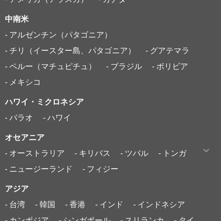
中南米
- アルゼンチン（パタゴニア）
- チリ（イースター島、パタゴニア）
- グアテマラ
- ペルー（マチュピチュ）
- ブラジル
- ボリビア
- メキシコ
ハワイ・ミクロネシア
- パラオ
- ハワイ
オセアニア
- オーストラリア
- キリバス
- ツバル
- トンガ
- ニュージーランド
- フィジー
アジア
- 台湾
- 韓国
- 香港
- インド
- インドネシア
- カンボジア
- シンガポール
- スリランカ
- タイ