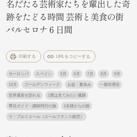
名だたる芸術家たちを輩出した奇
跡をたどる時間 芸術と美食の街
出発月
出発月
バルセロナ６日間
1月
冬の国内旅行
2月
3月
1月
4月
8月
5月
6月
9月
7月
10月
8月
11月
9月
12月
10月
お盆・夏休み
11月
年末年始
12月
印刷する
ゴールデンウィーク
ブランド
お盆・夏休み
年末年始
ヨーロッパ
スペイン
5月
6月
7月
8月
9月
夢の休日 煌
夢の休日 国内旅行
ブランド
10月
ゴールデンウィーク
お盆・夏休み
一都市滞在
四季彩紀行
“知究”紀行
GRAND'EX
世界遺産を訪れる
1度は見てみたい遺跡
目的・テーマから探す
夢の休日 | 海外旅行
専任ガイド・講師同行の旅
1名様からの旅
紅葉
花火
祭り
ラ・プルミエール（エールフランス航空）
目的・テーマから探す
季節の風景
特別企画
美術鑑賞
ラグジュアリーバスでめぐる
ヨーロッパの田舎（村・町）
ガンツウ
ななつ星in九州