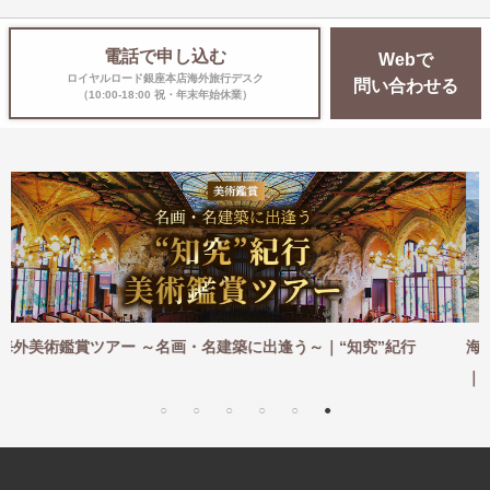
電話で申し込む
Webで
ロイヤルロード銀座本店海外旅行デスク
問い合わせる
（10:00-18:00 祝・年末年始休業）
｜“知究”紀行
海外ハイキングツアー ～憧れの地を一歩ずつ。足
｜“知究”紀行