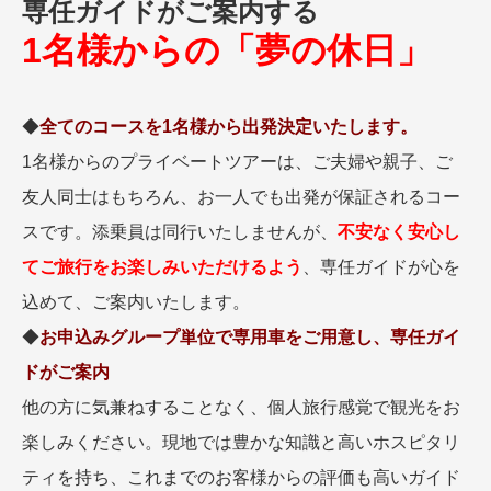
専任ガイドがご案内する
名門・名物ホテルに泊まる
TWILIGHT EXPRESS 瑞風
1名様からの「夢の休日」
特別企画
美食・旬の味覚を味わう
グルメ
リゾート
一都市滞在
アドベンチャーツーリズム・ウォー
お祭り・イベント
キング
絶景
日系航空会社で行く
◆
全てのコースを1名様から出発決定いたします。
観光列車
島旅
世界遺産を訪れる
1名様からのプライベートツアーは、ご夫婦や親子、ご
芸術鑑賞（美術、音楽）・講師同行
1度は見てみたい遺跡
友人同士はもちろん、お一人でも出発が保証されるコー
の旅
野生動物に出合う
オーロラ
スです。添乗員は同行いたしませんが、
不安なく安心し
クルーズ
音楽鑑賞
名画鑑賞
てご旅行をお楽しみいただけるよう
、専任ガイドが心を
お花・紅葉
鉄道の旅
込めて、ご案内いたします。
ハイキング・トレッキング
◆
お申込みグループ単位で専用車をご用意し、専任ガイ
専任ガイド・講師同行の旅
ドがご案内
1名様からの旅
他の方に気兼ねすることなく、個人旅行感覚で観光をお
ラ・プルミエール（エールフランス
航空）
楽しみください。現地では豊かな知識と高いホスピタリ
ティを持ち、これまでのお客様からの評価も高いガイド