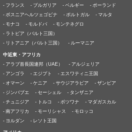
- フランス
- ブルガリア
- ベルギー
- ポーランド
- ボスニアヘルツェゴビナ
- ポルトガル
- マルタ
- モナコ
- モルドバ
- モンテネグロ
- ラトビア（バルト三国）
- リトアニア（バルト三国）
- ルーマニア
中近東・アフリカ
- アラブ首長国連邦（UAE）
- アルジェリア
- アンゴラ
- エジプト
- エスワティニ王国
- オマーン
- ケニア
- サウジアラビア
- ザンビア
- ジンバブエ
- セーシェル
- タンザニア
- チュニジア
- トルコ
- ボツワナ
- マダガスカル
- 南アフリカ
- モーリシャス
- モロッコ
- ヨルダン
- レソト王国