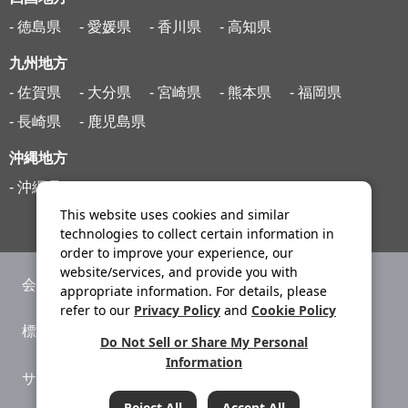
- 徳島県
- 愛媛県
- 香川県
- 高知県
九州地方
- 佐賀県
- 大分県
- 宮崎県
- 熊本県
- 福岡県
- 長崎県
- 鹿児島県
沖縄地方
- 沖縄県
This website uses cookies and similar
technologies to collect certain information in
order to improve your experience, our
website/services, and provide you with
会社案内
ニュースリリース
appropriate information. For details, please
refer to our
Privacy Policy
and
Cookie Policy
標識・約款
旅行条件書
Do Not Sell or Share My Personal
Information
サイトマップ
プライバシーポリシー
Reject All
Accept All