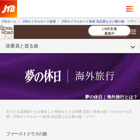
×
ツアーを探す
JTBホーム
JTBロイヤルロード銀座
JTBロイヤルロード銀座 高品質な少人数の旅・ツアー
海外ツアー
国内ツアー
LINE友達
募集中
添乗員と巡る旅
催行状況から探す
催行状況から探す
条件から探す
条件から探す
TOP
厳選ツアー
ツアーを探す
海外ツアー
NEW
国内ツアー
特集
スタッフブログ
デジタルパンフレット
お客様へのご案内
コンシェルジ
お申し込み
法人企業・自治体のみ
ュ紹介
の流れ
なさまへ
条件から探す
条件から探す
キーワード
キーワード
夢の休日｜海外旅行とは？
名だたる芸術家たちを輩出した奇跡をたどる時間 芸術と美食の街 バルセロナ６日
間 - JTBロイヤルロード銀座 高品質な少人数の旅・ツアー
出発地とエリア
出発地とエリア
ファーストクラスの旅